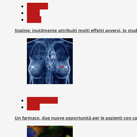
Medicina
News
Salute
Statine: inutilmente attribuiti molti effetti avversi, lo stu
3
Com. Stampa
News
Un farmaco, due nuove opportunità per le pazienti con c