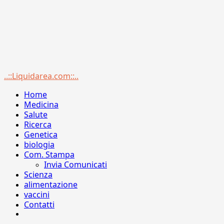
Menu
..::Liquidarea.com::..
principale
Home
Medicina
Salute
Ricerca
Genetica
biologia
Com. Stampa
Invia Comunicati
Scienza
alimentazione
vaccini
Contatti