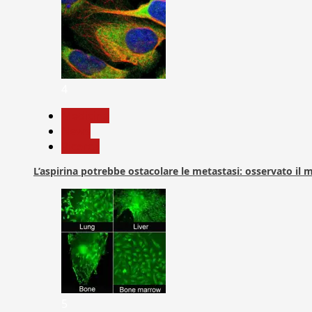
4
Medicina
News
Ricerca
L’aspirina potrebbe ostacolare le metastasi: osservato il
5