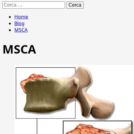
Ricerca
per:
Home
Blog
MSCA
MSCA