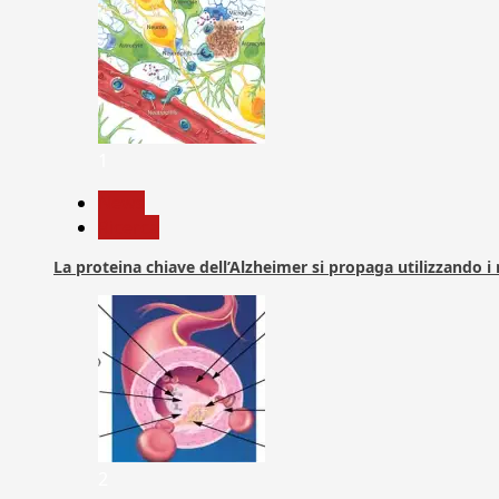
1
News
Ricerca
La proteina chiave dell’Alzheimer si propaga utilizzando i
2