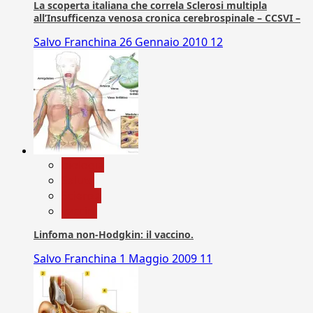
La scoperta italiana che correla Sclerosi multipla
all’Insufficenza venosa cronica cerebrospinale – CCSVI –
Salvo Franchina
26 Gennaio 2010
12
biologia
Salute
Scienza
vaccini
Linfoma non-Hodgkin: il vaccino.
Salvo Franchina
1 Maggio 2009
11