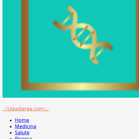
Menu
..::Liquidarea.com::..
principale
Home
Medicina
Salute
Ricerca