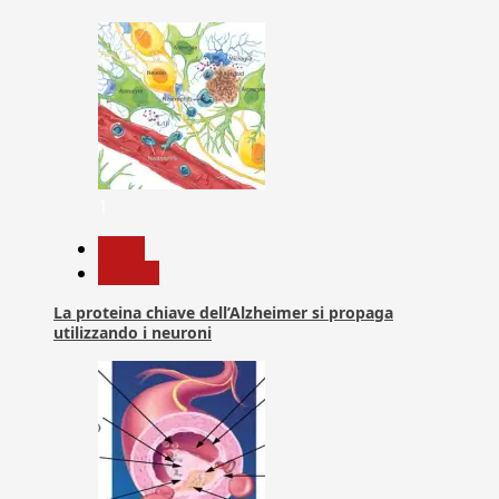
1
News
Ricerca
La proteina chiave dell’Alzheimer si propaga
utilizzando i neuroni