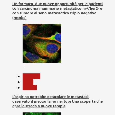
Un farmaco, due nuove opportunità per le pazienti
con carcinoma mammario metastatico hr+/her2- e
con tumore al seno metastatico triplo negativo
(mtnbc)
4
Medicina
News
Ricerca
L’aspirina potrebbe ostacolare le metastasi:
osservato il meccanismo nei topi Una scoperta che
apre la strada a nuove terapie