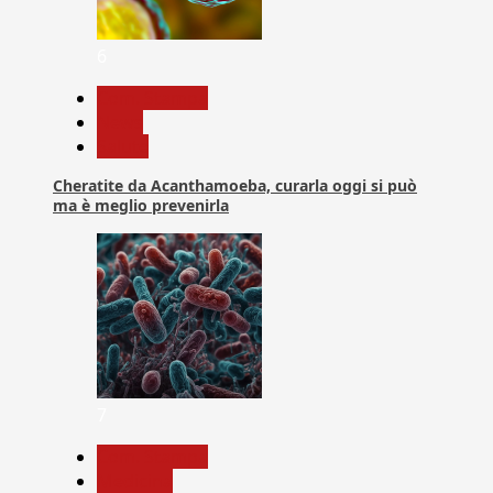
6
Com. Stampa
News
Salute
Cheratite da Acanthamoeba, curarla oggi si può
ma è meglio prevenirla
7
Com. Stampa
Medicina