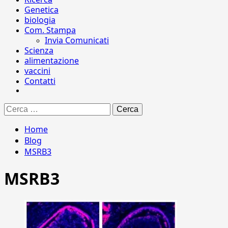
Genetica
biologia
Com. Stampa
Invia Comunicati
Scienza
alimentazione
vaccini
Contatti
Ricerca
per:
Home
Blog
MSRB3
MSRB3