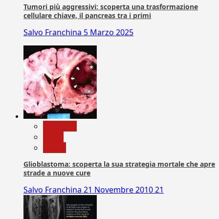
Tumori più aggressivi: scoperta una trasformazione
cellulare chiave, il pancreas tra i primi
Salvo Franchina
5 Marzo 2025
Medicina
News
Salute
Glioblastoma: scoperta la sua strategia mortale che apre
strade a nuove cure
Salvo Franchina
21 Novembre 2010
21