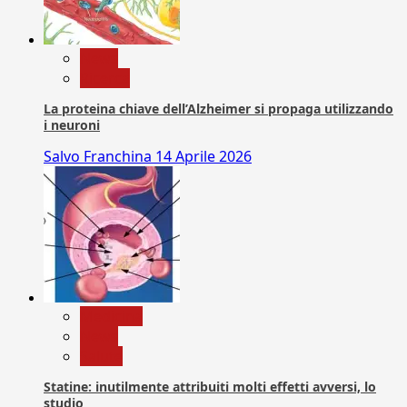
News
Ricerca
La proteina chiave dell’Alzheimer si propaga utilizzando
i neuroni
Salvo Franchina
14 Aprile 2026
Medicina
News
Salute
Statine: inutilmente attribuiti molti effetti avversi, lo
studio