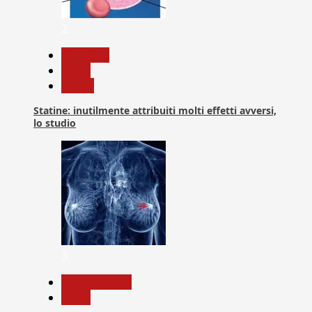
2
Medicina
News
Salute
Statine: inutilmente attribuiti molti effetti avversi,
lo studio
3
Com. Stampa
News