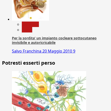
Medicina
News
Per la sordita’ un impianto cocleare sottocutaneo
invisibile e autoricricabile
Salvo Franchina
20 Maggio 2010
9
Potresti esserti perso