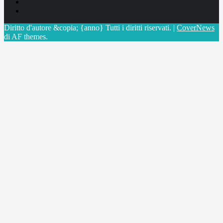
Linkedin
X
Diritto d'autore &copia; {anno} Tutti i diritti riservati.
|
CoverNews
di AF themes.