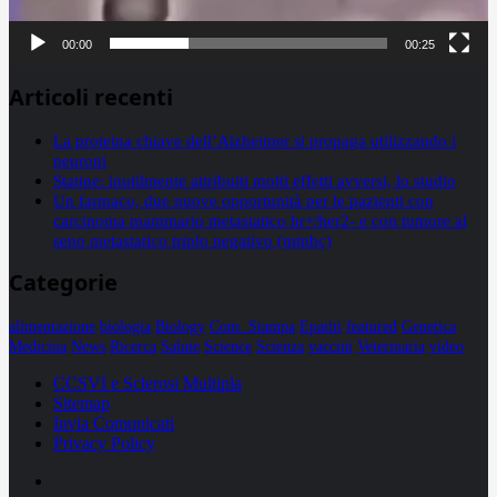
00:00
00:25
Articoli recenti
La proteina chiave dell’Alzheimer si propaga utilizzando i
neuroni
Statine: inutilmente attribuiti molti effetti avversi, lo studio
Un farmaco, due nuove opportunità per le pazienti con
carcinoma mammario metastatico hr+/her2- e con tumore al
seno metastatico triplo negativo (mtnbc)
Categorie
alimentazione
biologia
Biology
Com. Stampa
Epatiti
featured
Genetica
Medicina
News
Ricerca
Salute
Science
Scienza
vaccini
Veterinaria
video
CCSVI e Sclerosi Multipla
Sitemap
Invia Comunicati
Privacy Policy
Facebook