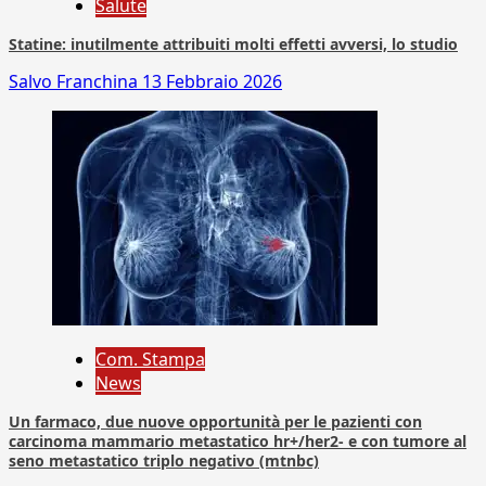
Salute
Statine: inutilmente attribuiti molti effetti avversi, lo studio
Salvo Franchina
13 Febbraio 2026
Com. Stampa
News
Un farmaco, due nuove opportunità per le pazienti con
carcinoma mammario metastatico hr+/her2- e con tumore al
seno metastatico triplo negativo (mtnbc)