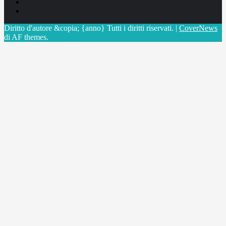
Linkedin
X
Diritto d'autore &copia; {anno} Tutti i diritti riservati.
|
CoverNews
di AF themes.