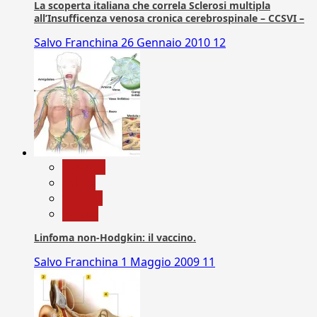
La scoperta italiana che correla Sclerosi multipla
all’Insufficenza venosa cronica cerebrospinale – CCSVI –
Salvo Franchina
26 Gennaio 2010
12
biologia
Salute
Scienza
vaccini
Linfoma non-Hodgkin: il vaccino.
Salvo Franchina
1 Maggio 2009
11