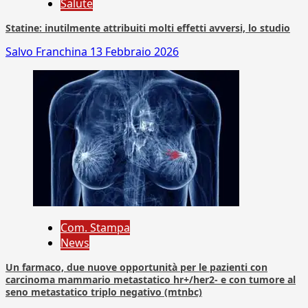
Salute
Statine: inutilmente attribuiti molti effetti avversi, lo studio
Salvo Franchina
13 Febbraio 2026
Com. Stampa
News
Un farmaco, due nuove opportunità per le pazienti con
carcinoma mammario metastatico hr+/her2- e con tumore al
seno metastatico triplo negativo (mtnbc)