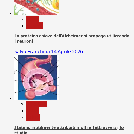
News
Ricerca
La proteina chiave dell’Alzheimer si propaga utilizzando
i neuroni
Salvo Franchina
14 Aprile 2026
Medicina
News
Salute
Statine: inutilmente attribuiti molti effetti avversi, lo
studio