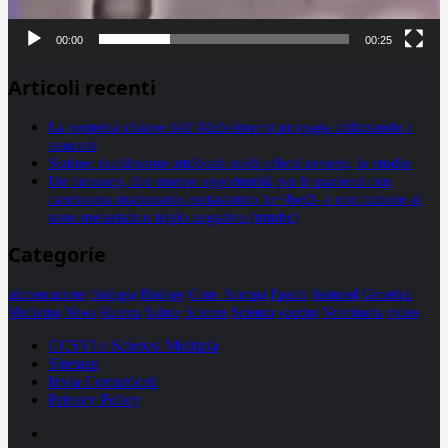
00:00
00:25
Articoli recenti
La proteina chiave dell’Alzheimer si propaga utilizzando i
neuroni
Statine: inutilmente attribuiti molti effetti avversi, lo studio
Un farmaco, due nuove opportunità per le pazienti con
carcinoma mammario metastatico hr+/her2- e con tumore al
seno metastatico triplo negativo (mtnbc)
Categorie
alimentazione
biologia
Biology
Com. Stampa
Epatiti
featured
Genetica
Medicina
News
Ricerca
Salute
Science
Scienza
vaccini
Veterinaria
video
CCSVI e Sclerosi Multipla
Sitemap
Invia Comunicati
Privacy Policy
Facebook