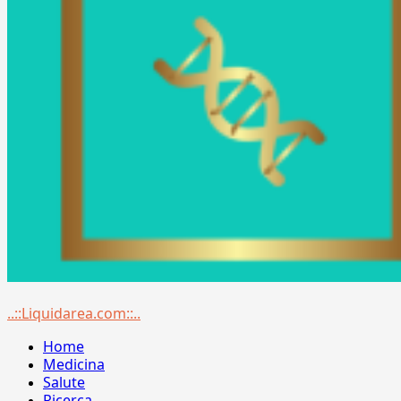
Menu
..::Liquidarea.com::..
principale
Home
Medicina
Salute
Ricerca