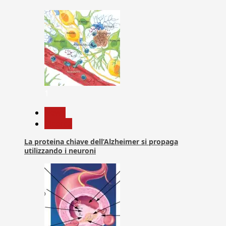
1
News
Ricerca
La proteina chiave dell’Alzheimer si propaga
utilizzando i neuroni