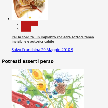
Medicina
News
Per la sordita’ un impianto cocleare sottocutaneo
invisibile e autoricricabile
Salvo Franchina
20 Maggio 2010
9
Potresti esserti perso