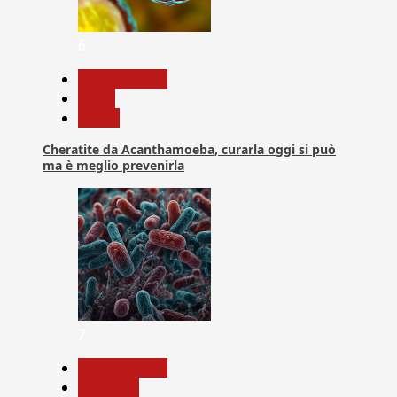
6
Com. Stampa
News
Salute
Cheratite da Acanthamoeba, curarla oggi si può
ma è meglio prevenirla
7
Com. Stampa
Medicina