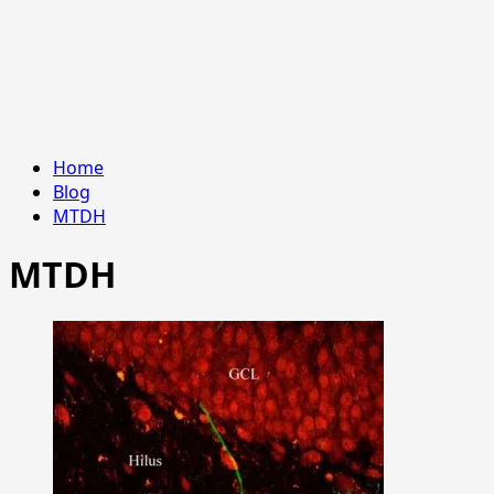
Home
Blog
MTDH
MTDH