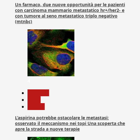
Un farmaco, due nuove opportunità per le pazienti
con carcinoma mammario metastatico hr+/her2- e
con tumore al seno metastatico triplo negativo
(mtnbc)
4
Medicina
News
Ricerca
L’aspirina potrebbe ostacolare le metastasi:
osservato il meccanismo nei topi Una scoperta che
apre la strada a nuove terapie