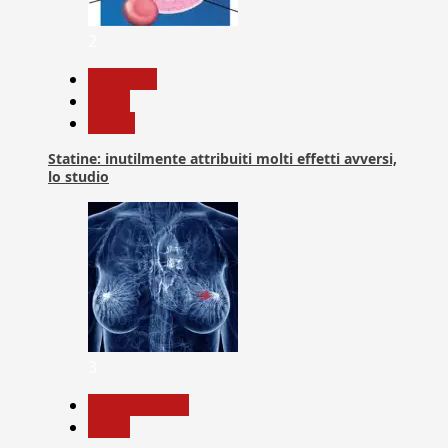
2
Medicina
News
Salute
Statine: inutilmente attribuiti molti effetti avversi,
lo studio
3
Com. Stampa
News