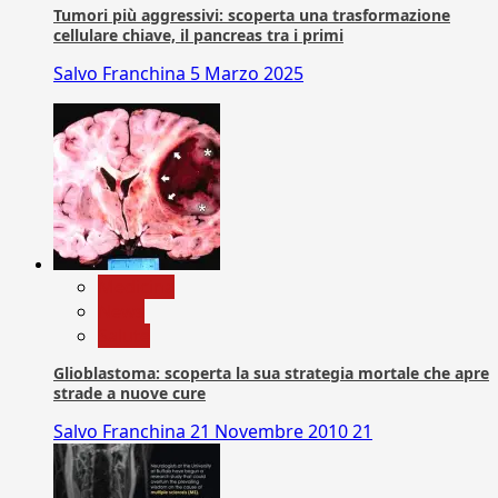
Tumori più aggressivi: scoperta una trasformazione
cellulare chiave, il pancreas tra i primi
Salvo Franchina
5 Marzo 2025
Medicina
News
Salute
Glioblastoma: scoperta la sua strategia mortale che apre
strade a nuove cure
Salvo Franchina
21 Novembre 2010
21