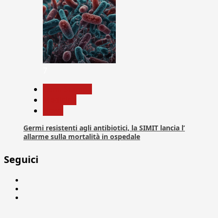
7
Com. Stampa
Medicina
News
Germi resistenti agli antibiotici, la SIMIT lancia l’
allarme sulla mortalità in ospedale
Seguici
Facebook
Linkedin
X