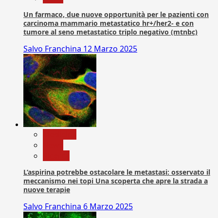
Un farmaco, due nuove opportunità per le pazienti con
carcinoma mammario metastatico hr+/her2- e con
tumore al seno metastatico triplo negativo (mtnbc)
Salvo Franchina
12 Marzo 2025
Medicina
News
Ricerca
L’aspirina potrebbe ostacolare le metastasi: osservato il
meccanismo nei topi Una scoperta che apre la strada a
nuove terapie
Salvo Franchina
6 Marzo 2025