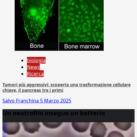
biologia
News
Ricerca
Tumori più aggressivi: scoperta una trasformazione cellulare
chiave, il pancreas tra i primi
Salvo Franchina
5 Marzo 2025
Un neutrofilo insegue un batterio
Video
Player