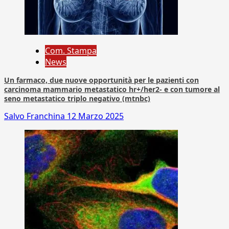
Com. Stampa
News
Un farmaco, due nuove opportunità per le pazienti con
carcinoma mammario metastatico hr+/her2- e con tumore al
seno metastatico triplo negativo (mtnbc)
Salvo Franchina
12 Marzo 2025