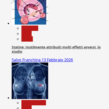
Medicina
News
Salute
Statine: inutilmente attribuiti molti effetti avversi, lo
studio
Salvo Franchina
13 Febbraio 2026
Com. Stampa
News