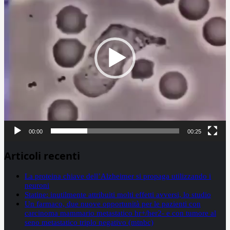
00:00
00:25
Articoli recenti
La proteina chiave dell’Alzheimer si propaga utilizzando i
neuroni
Statine: inutilmente attribuiti molti effetti avversi, lo studio
Un farmaco, due nuove opportunità per le pazienti con
carcinoma mammario metastatico hr+/her2- e con tumore al
seno metastatico triplo negativo (mtnbc)