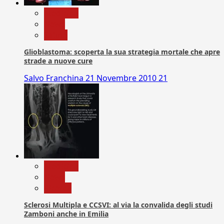
Medicina
News
Salute
Glioblastoma: scoperta la sua strategia mortale che apre
strade a nuove cure
Salvo Franchina
21 Novembre 2010
21
Medicina
News
Ricerca
Sclerosi Multipla e CCSVI: al via la convalida degli studi
Zamboni anche in Emilia