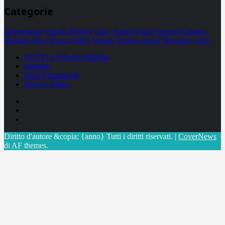
Categorie
alimentazione
biologia
Biology
Com. Stampa
Epatiti
featured
Genetica
Medicina
News
Ricerca
Salute
Science
Scienza
vaccini
Veterinaria
video
CCSVI e Sclerosi Multipla
Sitemap
Invia Comunicati
Privacy Policy
Facebook
Linkedin
X
Diritto d'autore &copia; {anno} Tutti i diritti riservati.
|
CoverNews
di AF themes.