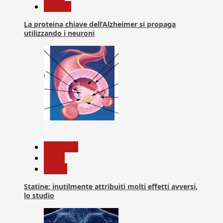
Ricerca
La proteina chiave dell’Alzheimer si propaga
utilizzando i neuroni
2
Medicina
News
Salute
Statine: inutilmente attribuiti molti effetti avversi,
lo studio