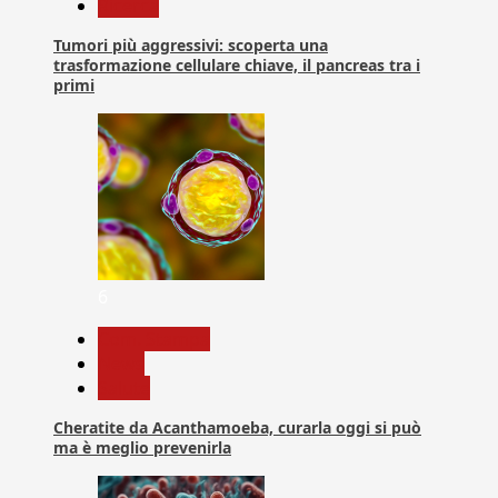
Ricerca
Tumori più aggressivi: scoperta una
trasformazione cellulare chiave, il pancreas tra i
primi
6
Com. Stampa
News
Salute
Cheratite da Acanthamoeba, curarla oggi si può
ma è meglio prevenirla