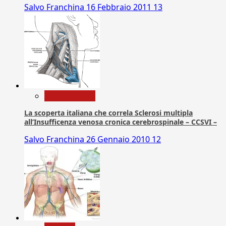
Salvo Franchina
16 Febbraio 2011
13
Com. Stampa
La scoperta italiana che correla Sclerosi multipla
all’Insufficenza venosa cronica cerebrospinale – CCSVI –
Salvo Franchina
26 Gennaio 2010
12