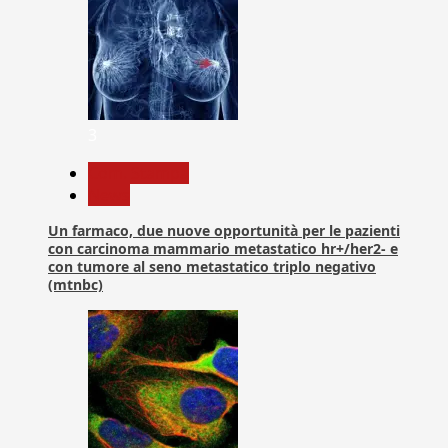
3
Com. Stampa
News
Un farmaco, due nuove opportunità per le pazienti
con carcinoma mammario metastatico hr+/her2- e
con tumore al seno metastatico triplo negativo
(mtnbc)