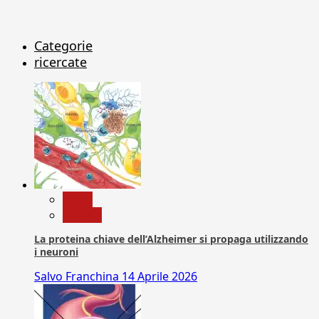
Categorie
ricercate
News
Ricerca
La proteina chiave dell’Alzheimer si propaga utilizzando
i neuroni
Salvo Franchina
14 Aprile 2026