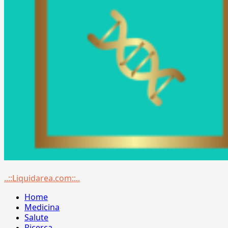
Menu
..::Liquidarea.com::..
principale
Home
Medicina
Salute
Ricerca