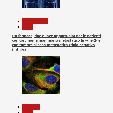
3
Com. Stampa
News
Un farmaco, due nuove opportunità per le pazienti
con carcinoma mammario metastatico hr+/her2- e
con tumore al seno metastatico triplo negativo
(mtnbc)
4
Medicina
News