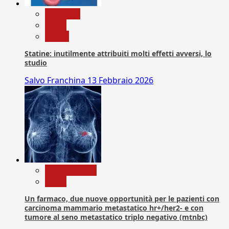
Medicina
News
Salute
Statine: inutilmente attribuiti molti effetti avversi, lo
studio
Salvo Franchina
13 Febbraio 2026
Com. Stampa
News
Un farmaco, due nuove opportunità per le pazienti con
carcinoma mammario metastatico hr+/her2- e con
tumore al seno metastatico triplo negativo (mtnbc)