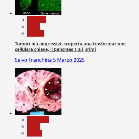
biologia
News
Ricerca
Tumori più aggressivi: scoperta una trasformazione
cellulare chiave, il pancreas tra i primi
Salvo Franchina
5 Marzo 2025
Medicina
News
Salute