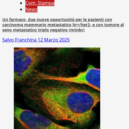
Com. Stampa
News
Un farmaco, due nuove opportunità per le pazienti con
carcinoma mammario metastatico hr+/her2- e con tumore al
seno metastatico triplo negativo (mtnbc)
Salvo Franchina
12 Marzo 2025