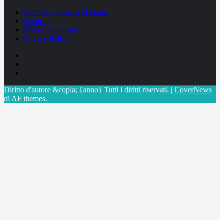
CCSVI e Sclerosi Multipla
Sitemap
Invia Comunicati
Privacy Policy
Facebook
Linkedin
X
Diritto d'autore &copia; {anno} Tutti i diritti riservati.
|
CoverNews
di AF themes.