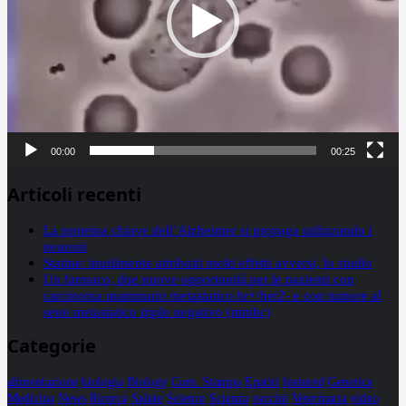
00:00
00:25
Articoli recenti
La proteina chiave dell’Alzheimer si propaga utilizzando i
neuroni
Statine: inutilmente attribuiti molti effetti avversi, lo studio
Un farmaco, due nuove opportunità per le pazienti con
carcinoma mammario metastatico hr+/her2- e con tumore al
seno metastatico triplo negativo (mtnbc)
Categorie
alimentazione
biologia
Biology
Com. Stampa
Epatiti
featured
Genetica
Medicina
News
Ricerca
Salute
Science
Scienza
vaccini
Veterinaria
video