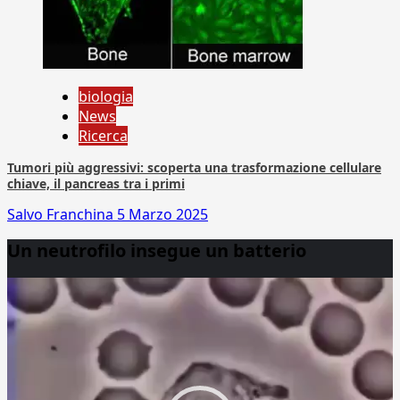
biologia
News
Ricerca
Tumori più aggressivi: scoperta una trasformazione cellulare
chiave, il pancreas tra i primi
Salvo Franchina
5 Marzo 2025
Un neutrofilo insegue un batterio
Video
Player