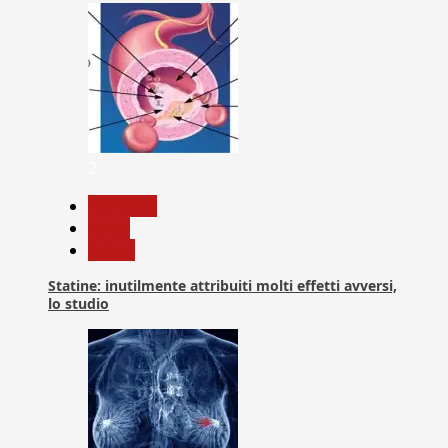
2
Medicina
News
Salute
Statine: inutilmente attribuiti molti effetti avversi,
lo studio