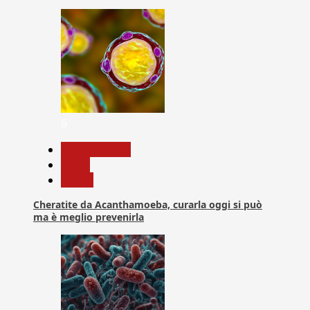
6
Com. Stampa
News
Salute
Cheratite da Acanthamoeba, curarla oggi si può
ma è meglio prevenirla