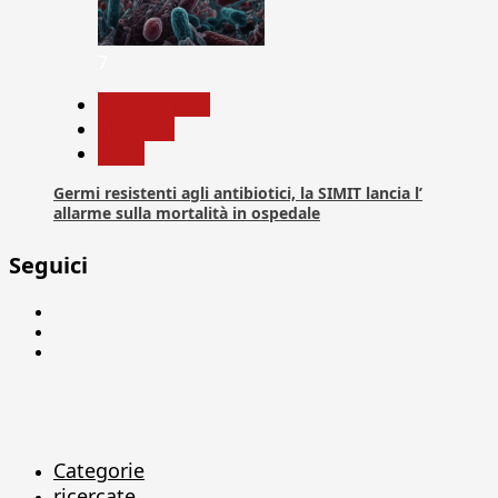
7
Com. Stampa
Medicina
News
Germi resistenti agli antibiotici, la SIMIT lancia l’
allarme sulla mortalità in ospedale
Seguici
Facebook
Linkedin
X
Categorie
ricercate