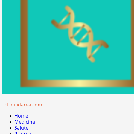
Menu
..::Liquidarea.com::..
principale
Home
Medicina
Salute
Ricerca