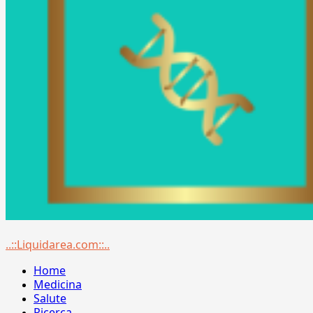
Menu
..::Liquidarea.com::..
principale
Home
Medicina
Salute
Ricerca