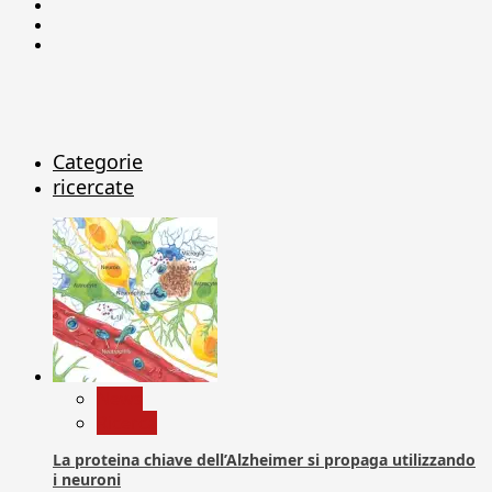
Facebook
Linkedin
X
Categorie
ricercate
News
Ricerca
La proteina chiave dell’Alzheimer si propaga utilizzando
i neuroni