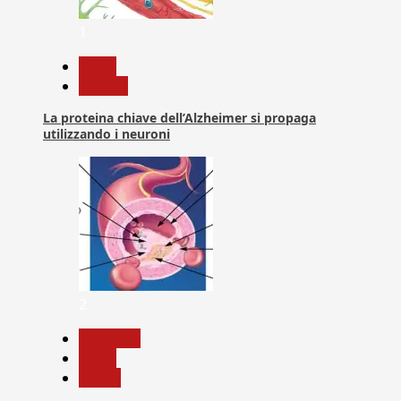
1
News
Ricerca
La proteina chiave dell’Alzheimer si propaga
utilizzando i neuroni
2
Medicina
News
Salute