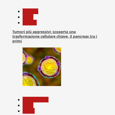
5
biologia
News
Ricerca
Tumori più aggressivi: scoperta una
trasformazione cellulare chiave, il pancreas tra i
primi
6
Com. Stampa
News
Salute