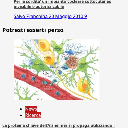
Per la sordita’ un impianto cocleare sottocutaneo
invisibile e autoricricabile
Salvo Franchina
20 Maggio 2010
9
Potresti esserti perso
News
Ricerca
La proteina chiave dell’Alzheimer si propaga utilizzando i