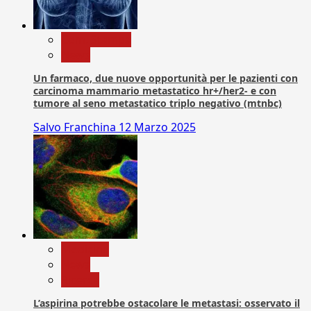
Com. Stampa
News
Un farmaco, due nuove opportunità per le pazienti con
carcinoma mammario metastatico hr+/her2- e con
tumore al seno metastatico triplo negativo (mtnbc)
Salvo Franchina
12 Marzo 2025
Medicina
News
Ricerca
L’aspirina potrebbe ostacolare le metastasi: osservato il