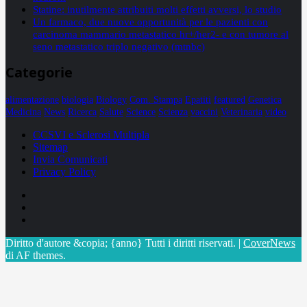
Statine: inutilmente attribuiti molti effetti avversi, lo studio
Un farmaco, due nuove opportunità per le pazienti con
carcinoma mammario metastatico hr+/her2- e con tumore al
seno metastatico triplo negativo (mtnbc)
Categorie
alimentazione
biologia
Biology
Com. Stampa
Epatiti
featured
Genetica
Medicina
News
Ricerca
Salute
Science
Scienza
vaccini
Veterinaria
video
CCSVI e Sclerosi Multipla
Sitemap
Invia Comunicati
Privacy Policy
Facebook
Linkedin
X
Diritto d'autore &copia; {anno} Tutti i diritti riservati.
|
CoverNews
di AF themes.