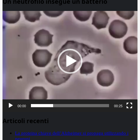
Un neutrofilo insegue un batterio
Video
Player
00:00
00:25
Articoli recenti
La proteina chiave dell’Alzheimer si propaga utilizzando i
neuroni