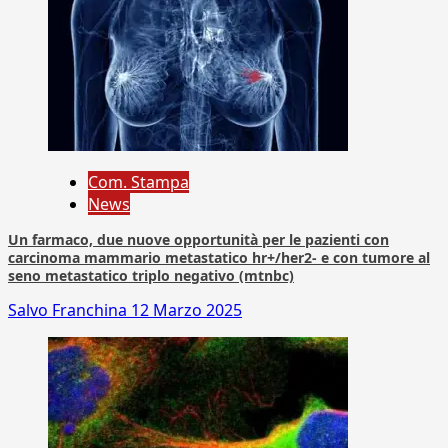
Com. Stampa
News
Un farmaco, due nuove opportunità per le pazienti con
carcinoma mammario metastatico hr+/her2- e con tumore al
seno metastatico triplo negativo (mtnbc)
Salvo Franchina
12 Marzo 2025