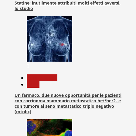
Statine: inutilmente attribuiti molti effetti avversi,
lo studio
3
Com. Stampa
News
Un farmaco, due nuove opportunità per le pazienti
con carcinoma mammario metastatico hr+/her2- e
con tumore al seno metastatico triplo negativo
(mtnbc)