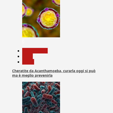
6
Com. Stampa
News
Salute
Cheratite da Acanthamoeba, curarla oggi si può
ma è meglio prevenirla