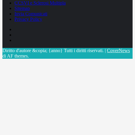
CCSVI e Sclerosi Multipla
Sitemap
Invia Comunicati
Privacy Policy
Facebook
Linkedin
X
Diritto d'autore &copia; {anno} Tutti i diritti riservati.
|
CoverNews
di AF themes.