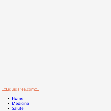
Menu
..::Liquidarea.com::..
principale
Home
Medicina
Salute