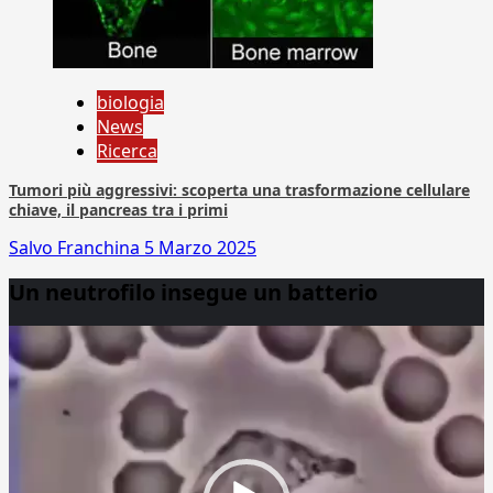
biologia
News
Ricerca
Tumori più aggressivi: scoperta una trasformazione cellulare
chiave, il pancreas tra i primi
Salvo Franchina
5 Marzo 2025
Un neutrofilo insegue un batterio
Video
Player