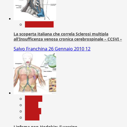
Com. Stampa
La scoperta italiana che correla Sclerosi multipla
all’Insufficenza venosa cronica cerebrospinale – CCSVI –
Salvo Franchina
26 Gennaio 2010
12
biologia
Salute
Scienza
vaccini
Linfoma non-Hodgkin: il vaccino.