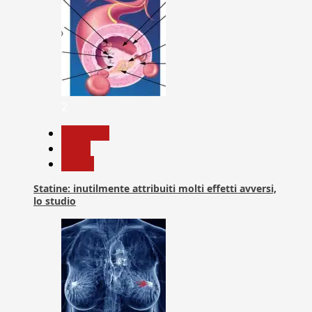
2
Medicina
News
Salute
Statine: inutilmente attribuiti molti effetti avversi,
lo studio