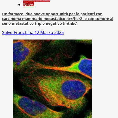
News
Un farmaco, due nuove opportunità per le pazienti con
carcinoma mammario metastatico hr+/her2- e con tumore al
seno metastatico triplo negativo (mtnbc)
Salvo Franchina
12 Marzo 2025