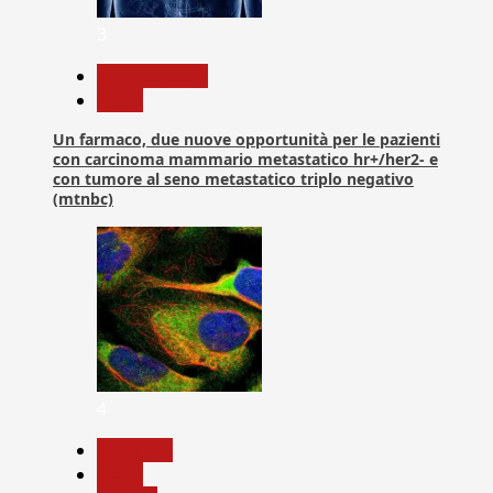
3
Com. Stampa
News
Un farmaco, due nuove opportunità per le pazienti
con carcinoma mammario metastatico hr+/her2- e
con tumore al seno metastatico triplo negativo
(mtnbc)
4
Medicina
News