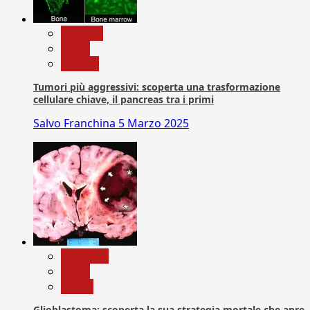
biologia
News
Ricerca
Tumori più aggressivi: scoperta una trasformazione
cellulare chiave, il pancreas tra i primi
Salvo Franchina
5 Marzo 2025
Medicina
News
Salute
Glioblastoma: scoperta la sua strategia mortale che apre