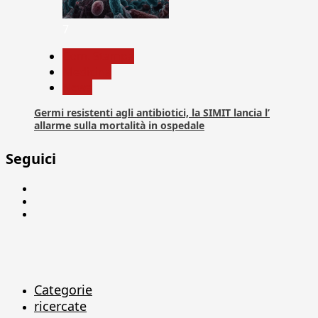
7
Com. Stampa
Medicina
News
Germi resistenti agli antibiotici, la SIMIT lancia l’
allarme sulla mortalità in ospedale
Seguici
Facebook
Linkedin
X
Categorie
ricercate