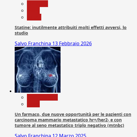
Medicina
News
Salute
Statine: inutilmente attribuiti molti effetti avversi, lo
studio
Salvo Franchina
13 Febbraio 2026
Com. Stampa
News
Un farmaco, due nuove opportunità per le pazienti con
carcinoma mammario metastatico hr+/her2- e con
tumore al seno metastatico triplo negativo (mtnbc)
Salvo Franchina
12 Marzo 2025