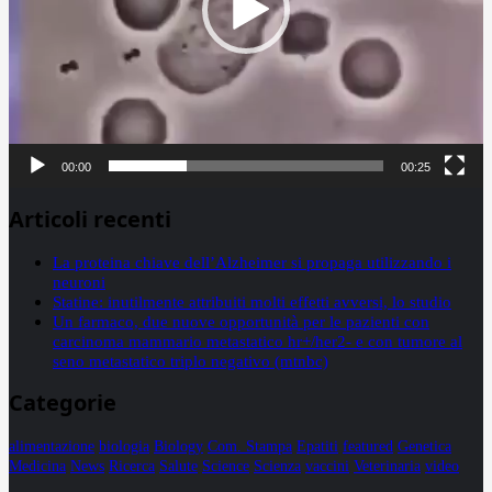
00:00
00:25
Articoli recenti
La proteina chiave dell’Alzheimer si propaga utilizzando i
neuroni
Statine: inutilmente attribuiti molti effetti avversi, lo studio
Un farmaco, due nuove opportunità per le pazienti con
carcinoma mammario metastatico hr+/her2- e con tumore al
seno metastatico triplo negativo (mtnbc)
Categorie
alimentazione
biologia
Biology
Com. Stampa
Epatiti
featured
Genetica
Medicina
News
Ricerca
Salute
Science
Scienza
vaccini
Veterinaria
video