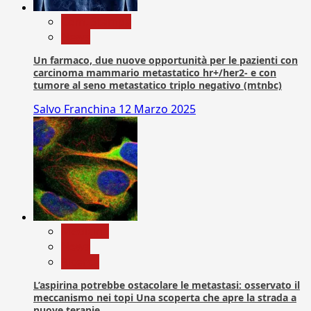
Com. Stampa
News
Un farmaco, due nuove opportunità per le pazienti con
carcinoma mammario metastatico hr+/her2- e con
tumore al seno metastatico triplo negativo (mtnbc)
Salvo Franchina
12 Marzo 2025
Medicina
News
Ricerca
L’aspirina potrebbe ostacolare le metastasi: osservato il
meccanismo nei topi Una scoperta che apre la strada a
nuove terapie