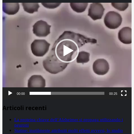
Video
Player
00:00
00:25
Articoli recenti
La proteina chiave dell’Alzheimer si propaga utilizzando i
neuroni
Statine: inutilmente attribuiti molti effetti avversi, lo studio