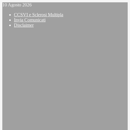
Vai
10 Agosto 2026
al
CCSVI e Sclerosi Multipla
contenuto
Invia Comunicati
Disclaimer