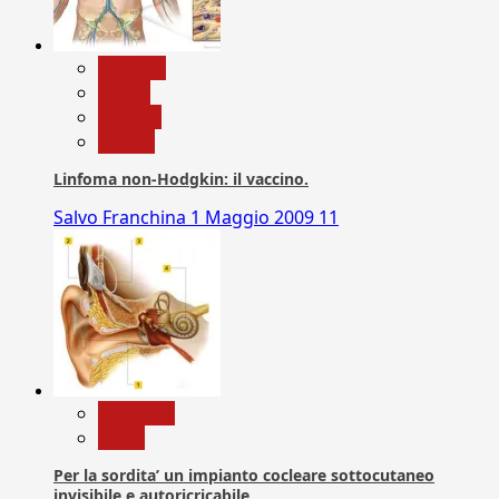
biologia
Salute
Scienza
vaccini
Linfoma non-Hodgkin: il vaccino.
Salvo Franchina
1 Maggio 2009
11
Medicina
News
Per la sordita’ un impianto cocleare sottocutaneo
invisibile e autoricricabile