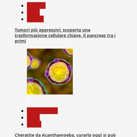
biologia
News
Ricerca
Tumori più aggressivi: scoperta una
trasformazione cellulare chiave, il pancreas tra i
primi
6
Com. Stampa
News
Salute
Cheratite da Acanthamoeba, curarla oggi si può