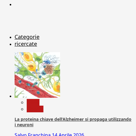
X
Categorie
ricercate
News
Ricerca
La proteina chiave dell’Alzheimer si propaga utilizzando
i neuroni
Salvo Franchina
14 Aprile 2026