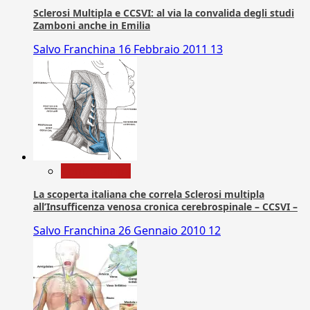
Sclerosi Multipla e CCSVI: al via la convalida degli studi
Zamboni anche in Emilia
Salvo Franchina
16 Febbraio 2011
13
Com. Stampa
La scoperta italiana che correla Sclerosi multipla
all’Insufficenza venosa cronica cerebrospinale – CCSVI –
Salvo Franchina
26 Gennaio 2010
12