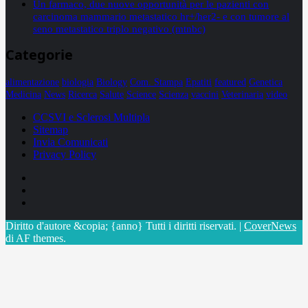
Un farmaco, due nuove opportunità per le pazienti con
carcinoma mammario metastatico hr+/her2- e con tumore al
seno metastatico triplo negativo (mtnbc)
Categorie
alimentazione
biologia
Biology
Com. Stampa
Epatiti
featured
Genetica
Medicina
News
Ricerca
Salute
Science
Scienza
vaccini
Veterinaria
video
CCSVI e Sclerosi Multipla
Sitemap
Invia Comunicati
Privacy Policy
Facebook
Linkedin
X
Diritto d'autore &copia; {anno} Tutti i diritti riservati.
|
CoverNews
di AF themes.