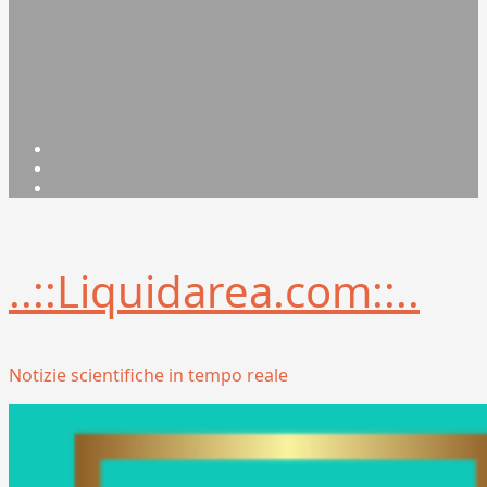
Facebook
Linkedin
X
..::Liquidarea.com::..
Notizie scientifiche in tempo reale