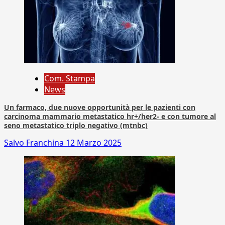
Com. Stampa
News
Un farmaco, due nuove opportunità per le pazienti con
carcinoma mammario metastatico hr+/her2- e con tumore al
seno metastatico triplo negativo (mtnbc)
Salvo Franchina
12 Marzo 2025