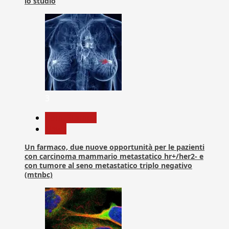
lo studio
3
Com. Stampa
News
Un farmaco, due nuove opportunità per le pazienti
con carcinoma mammario metastatico hr+/her2- e
con tumore al seno metastatico triplo negativo
(mtnbc)