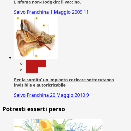
Linfoma non-Hodgkin: il vaccino.
Salvo Franchina
1 Maggio 2009
11
Medicina
News
Per la sordita’ un impianto cocleare sottocutaneo
invisibile e autoricricabile
Salvo Franchina
20 Maggio 2010
9
Potresti esserti perso