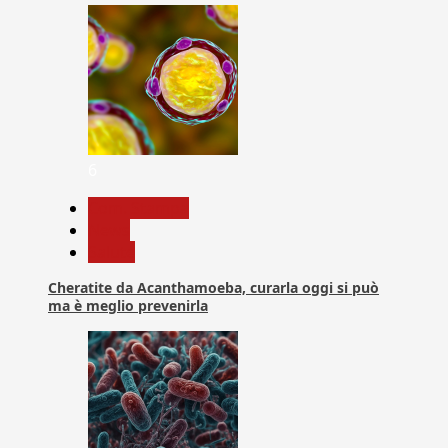
6
Com. Stampa
News
Salute
Cheratite da Acanthamoeba, curarla oggi si può
ma è meglio prevenirla