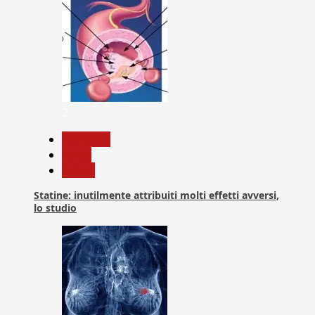
2
Medicina
News
Salute
Statine: inutilmente attribuiti molti effetti avversi,
lo studio