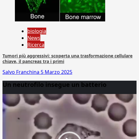
biologia
News
Ricerca
Tumori più aggressivi: scoperta una trasformazione cellulare
chiave, il pancreas tra i primi
Salvo Franchina
5 Marzo 2025
Un neutrofilo insegue un batterio
Video
Player