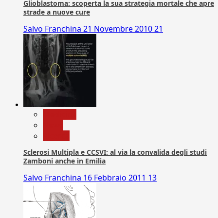
Glioblastoma: scoperta la sua strategia mortale che apre
strade a nuove cure
Salvo Franchina
21 Novembre 2010
21
Medicina
News
Ricerca
Sclerosi Multipla e CCSVI: al via la convalida degli studi
Zamboni anche in Emilia
Salvo Franchina
16 Febbraio 2011
13