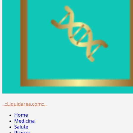
Menu
..::Liquidarea.com::..
principale
Home
Medicina
Salute
Ricerca