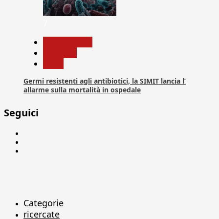
7
Com. Stampa
Medicina
News
Germi resistenti agli antibiotici, la SIMIT lancia l’
allarme sulla mortalità in ospedale
Seguici
Facebook
Linkedin
X
Categorie
ricercate