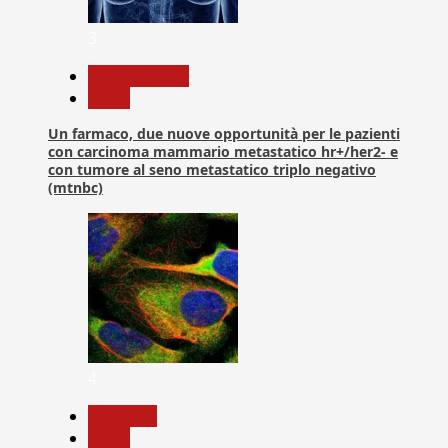
3
Com. Stampa
News
Un farmaco, due nuove opportunità per le pazienti
con carcinoma mammario metastatico hr+/her2- e
con tumore al seno metastatico triplo negativo
(mtnbc)
4
Medicina
News