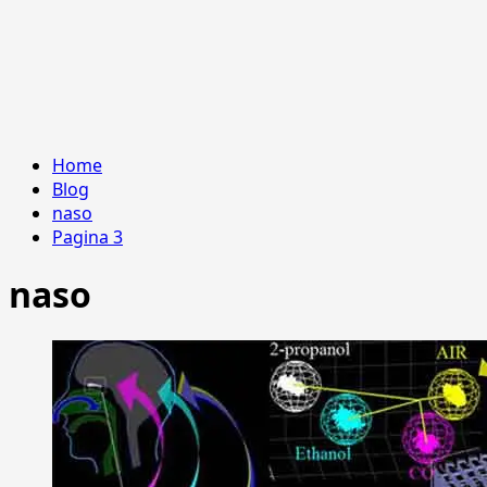
Home
Blog
naso
Pagina 3
naso