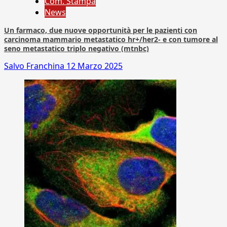
Com. Stampa
News
Un farmaco, due nuove opportunità per le pazienti con
carcinoma mammario metastatico hr+/her2- e con tumore al
seno metastatico triplo negativo (mtnbc)
Salvo Franchina
12 Marzo 2025