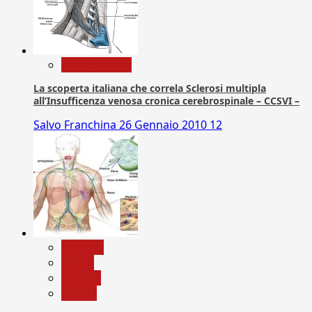
Com. Stampa
La scoperta italiana che correla Sclerosi multipla
all’Insufficenza venosa cronica cerebrospinale – CCSVI –
Salvo Franchina
26 Gennaio 2010
12
biologia
Salute
Scienza
vaccini