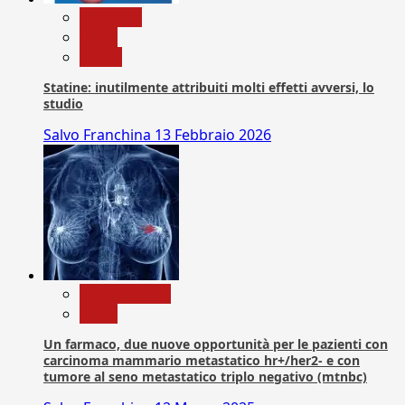
Medicina
News
Salute
Statine: inutilmente attribuiti molti effetti avversi, lo
studio
Salvo Franchina
13 Febbraio 2026
Com. Stampa
News
Un farmaco, due nuove opportunità per le pazienti con
carcinoma mammario metastatico hr+/her2- e con
tumore al seno metastatico triplo negativo (mtnbc)