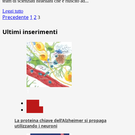
team di scienziati israeliani che è riuscito ad...
Leggi tutto
Paginazione
Precedente
1
2
3
degli
Ultimi inserimenti
articoli
1
News
Ricerca
La proteina chiave dell’Alzheimer si propaga
utilizzando i neuroni