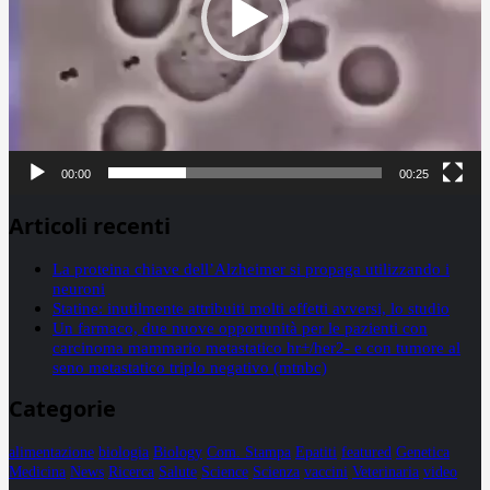
00:00
00:25
Articoli recenti
La proteina chiave dell’Alzheimer si propaga utilizzando i
neuroni
Statine: inutilmente attribuiti molti effetti avversi, lo studio
Un farmaco, due nuove opportunità per le pazienti con
carcinoma mammario metastatico hr+/her2- e con tumore al
seno metastatico triplo negativo (mtnbc)
Categorie
alimentazione
biologia
Biology
Com. Stampa
Epatiti
featured
Genetica
Medicina
News
Ricerca
Salute
Science
Scienza
vaccini
Veterinaria
video