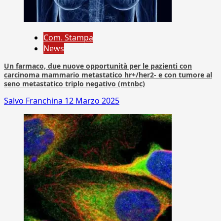
Com. Stampa
News
Un farmaco, due nuove opportunità per le pazienti con
carcinoma mammario metastatico hr+/her2- e con tumore al
seno metastatico triplo negativo (mtnbc)
Salvo Franchina
12 Marzo 2025