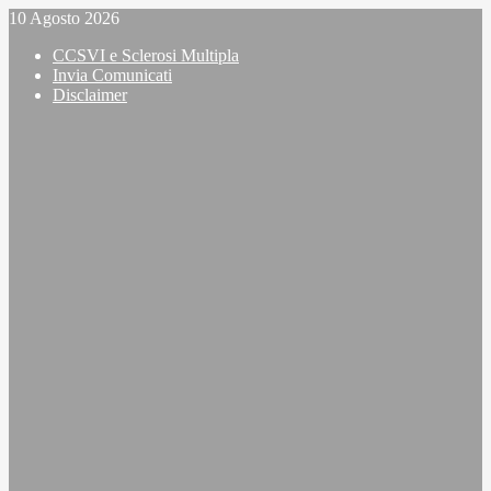
Vai
10 Agosto 2026
al
CCSVI e Sclerosi Multipla
contenuto
Invia Comunicati
Disclaimer