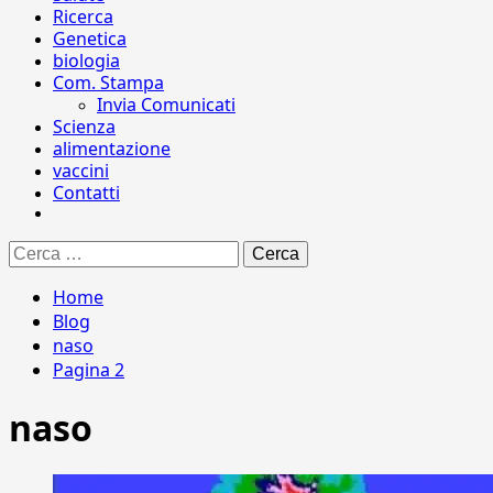
Ricerca
Genetica
biologia
Com. Stampa
Invia Comunicati
Scienza
alimentazione
vaccini
Contatti
Ricerca
per:
Home
Blog
naso
Pagina 2
naso