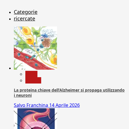
Categorie
ricercate
News
Ricerca
La proteina chiave dell’Alzheimer si propaga utilizzando
i neuroni
Salvo Franchina
14 Aprile 2026