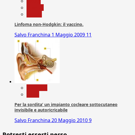
Salute
Scienza
vaccini
Linfoma non-Hodgkin: il vaccino.
Salvo Franchina
1 Maggio 2009
11
Medicina
News
Per la sordita’ un impianto cocleare sottocutaneo
invisibile e autoricricabile
Salvo Franchina
20 Maggio 2010
9
Potresti esserti perso