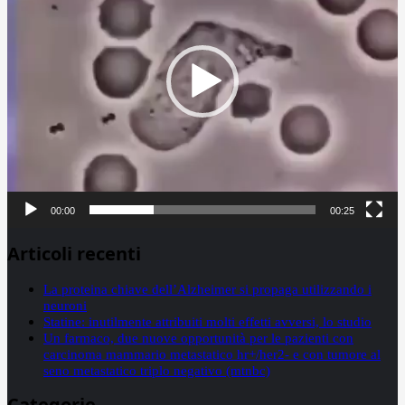
00:00
00:25
Articoli recenti
La proteina chiave dell’Alzheimer si propaga utilizzando i
neuroni
Statine: inutilmente attribuiti molti effetti avversi, lo studio
Un farmaco, due nuove opportunità per le pazienti con
carcinoma mammario metastatico hr+/her2- e con tumore al
seno metastatico triplo negativo (mtnbc)
Categorie