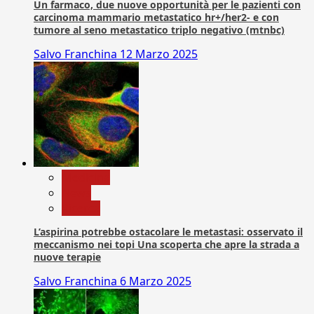
Un farmaco, due nuove opportunità per le pazienti con
carcinoma mammario metastatico hr+/her2- e con
tumore al seno metastatico triplo negativo (mtnbc)
Salvo Franchina
12 Marzo 2025
Medicina
News
Ricerca
L’aspirina potrebbe ostacolare le metastasi: osservato il
meccanismo nei topi Una scoperta che apre la strada a
nuove terapie
Salvo Franchina
6 Marzo 2025