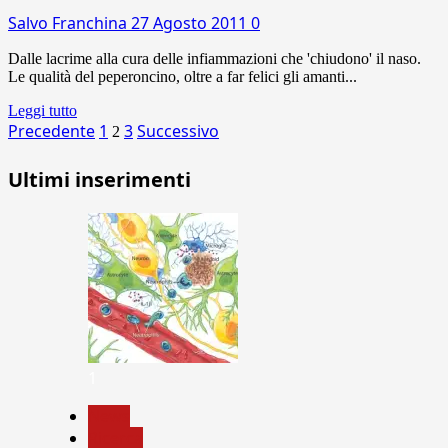
Salvo Franchina
27 Agosto 2011
0
Dalle lacrime alla cura delle infiammazioni che 'chiudono' il naso.
Le qualità del peperoncino, oltre a far felici gli amanti...
Leggi tutto
Paginazione
Precedente
1
3
Successivo
2
degli
Ultimi inserimenti
articoli
1
News
Ricerca