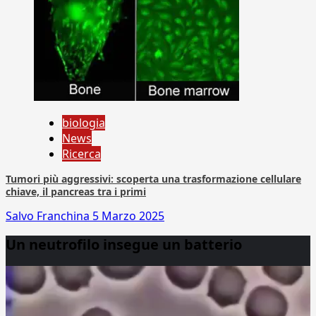
biologia
News
Ricerca
Tumori più aggressivi: scoperta una trasformazione cellulare
chiave, il pancreas tra i primi
Salvo Franchina
5 Marzo 2025
Un neutrofilo insegue un batterio
Video
Player