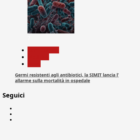
7
Com. Stampa
Medicina
News
Germi resistenti agli antibiotici, la SIMIT lancia l’
allarme sulla mortalità in ospedale
Seguici
Facebook
Linkedin
X