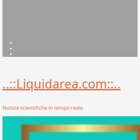
Facebook
Linkedin
X
..::Liquidarea.com::..
Notizie scientifiche in tempo reale