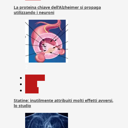
La proteina chiave dell’Alzheimer si propaga
utilizzando i neuroni
2
Medicina
News
Salute
Statine: inutilmente attribuiti molti effetti avversi,
lo studio