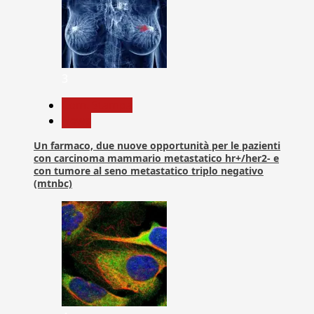
3
Com. Stampa
News
Un farmaco, due nuove opportunità per le pazienti
con carcinoma mammario metastatico hr+/her2- e
con tumore al seno metastatico triplo negativo
(mtnbc)