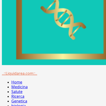
Menu
..::Liquidarea.com::..
principale
Home
Medicina
Salute
Ricerca
Genetica
biologia