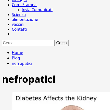
Com. Stampa
Invia Comunicati
Scienza
alimentazione
vaccini
Contatti
Ricerca
per:
Home
Blog
nefropatici
nefropatici