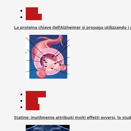
News
Ricerca
La proteina chiave dell’Alzheimer si propaga utilizzando i
2
Medicina
News
Salute
Statine: inutilmente attribuiti molti effetti avversi, lo stu