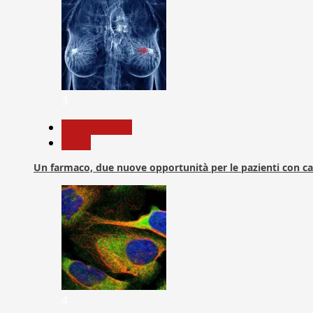
3
Com. Stampa
News
Un farmaco, due nuove opportunità per le pazienti con c
4