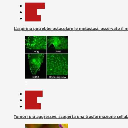
Medicina
News
Ricerca
L’aspirina potrebbe ostacolare le metastasi: osservato il
5
biologia
News
Ricerca
Tumori più aggressivi: scoperta una trasformazione cellular