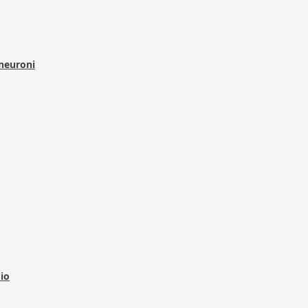
 neuroni
dio