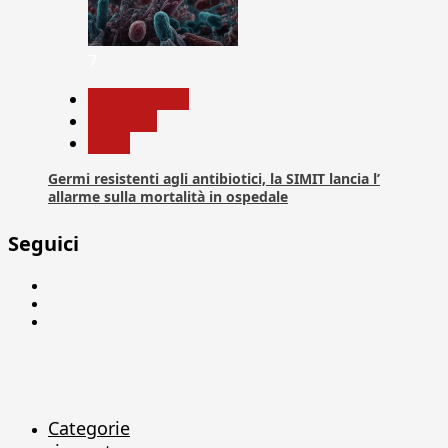
7
Com. Stampa
Medicina
News
Germi resistenti agli antibiotici, la SIMIT lancia l’
allarme sulla mortalità in ospedale
Seguici
Facebook
Linkedin
X
Categorie