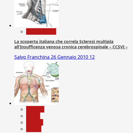
Com. Stampa
La scoperta italiana che correla Sclerosi multipla
all’Insufficenza venosa cronica cerebrospinale – CCSVI –
Salvo Franchina
26 Gennaio 2010
12
biologia
Salute
Scienza
vaccini