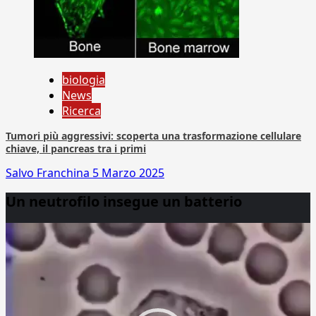
biologia
News
Ricerca
Tumori più aggressivi: scoperta una trasformazione cellulare
chiave, il pancreas tra i primi
Salvo Franchina
5 Marzo 2025
Un neutrofilo insegue un batterio
Video
Player