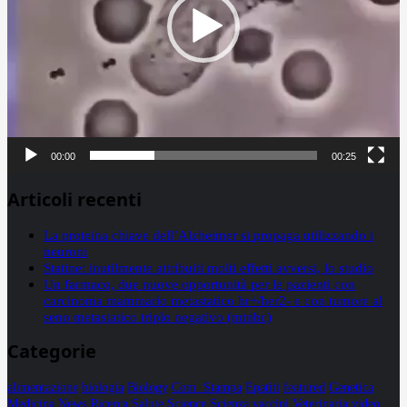
00:00
00:25
Articoli recenti
La proteina chiave dell’Alzheimer si propaga utilizzando i
neuroni
Statine: inutilmente attribuiti molti effetti avversi, lo studio
Un farmaco, due nuove opportunità per le pazienti con
carcinoma mammario metastatico hr+/her2- e con tumore al
seno metastatico triplo negativo (mtnbc)
Categorie
alimentazione
biologia
Biology
Com. Stampa
Epatiti
featured
Genetica
Medicina
News
Ricerca
Salute
Science
Scienza
vaccini
Veterinaria
video