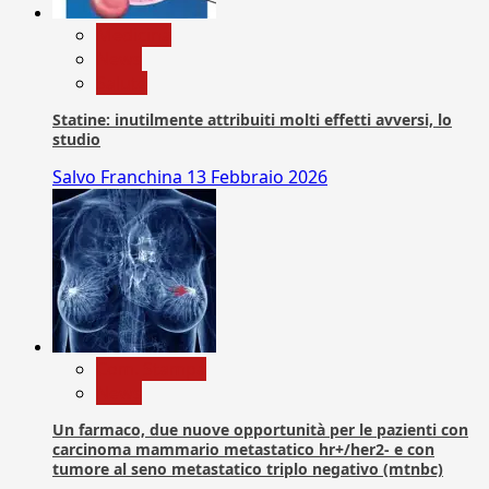
Medicina
News
Salute
Statine: inutilmente attribuiti molti effetti avversi, lo
studio
Salvo Franchina
13 Febbraio 2026
Com. Stampa
News
Un farmaco, due nuove opportunità per le pazienti con
carcinoma mammario metastatico hr+/her2- e con
tumore al seno metastatico triplo negativo (mtnbc)