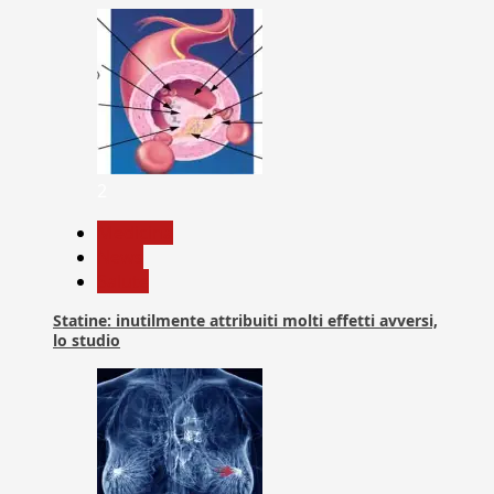
2
Medicina
News
Salute
Statine: inutilmente attribuiti molti effetti avversi,
lo studio