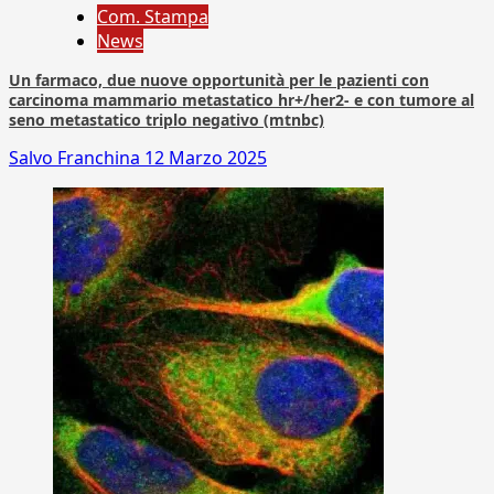
Com. Stampa
News
Un farmaco, due nuove opportunità per le pazienti con
carcinoma mammario metastatico hr+/her2- e con tumore al
seno metastatico triplo negativo (mtnbc)
Salvo Franchina
12 Marzo 2025