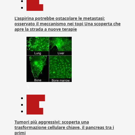
News
Ricerca
L’aspirina potrebbe ostacolare le metastasi:
osservato il meccanismo nei topi Una scoperta che
apre la strada a nuove terapie
5
biologia
News
Ricerca
Tumori più aggressivi: scoperta una
trasformazione cellulare chiave, il pancreas tra i
primi