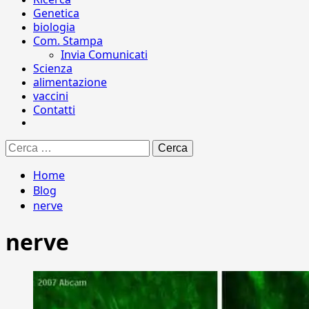
Genetica
biologia
Com. Stampa
Invia Comunicati
Scienza
alimentazione
vaccini
Contatti
Ricerca
per:
Home
Blog
nerve
nerve