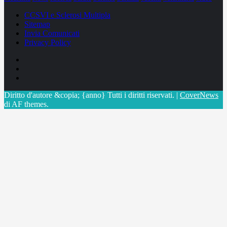
CCSVI e Sclerosi Multipla
Sitemap
Invia Comunicati
Privacy Policy
Facebook
Linkedin
X
Diritto d'autore &copia; {anno} Tutti i diritti riservati.
|
CoverNews
di AF themes.