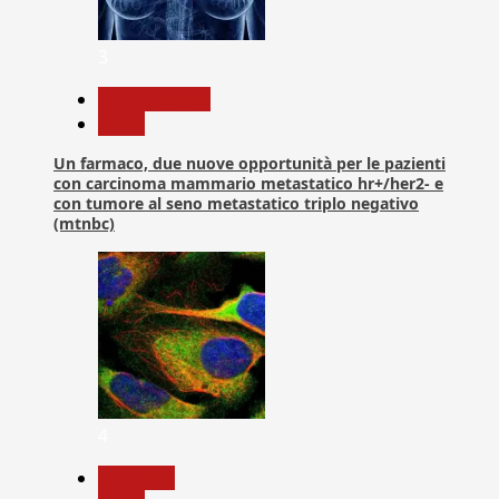
3
Com. Stampa
News
Un farmaco, due nuove opportunità per le pazienti
con carcinoma mammario metastatico hr+/her2- e
con tumore al seno metastatico triplo negativo
(mtnbc)
4
Medicina