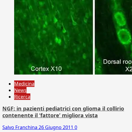
Medicina
News
Ricerca
NGF: in pazienti pediatrici con glioma il collirio
contenente il ‘fattore’ migliora vista
Salvo Franchina
26 Giugno 2011
0