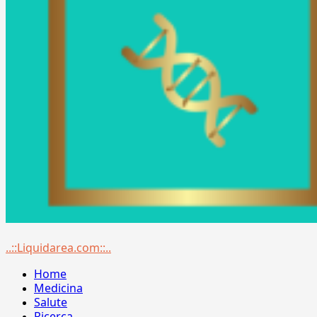
Menu
..::Liquidarea.com::..
principale
Home
Medicina
Salute
Ricerca