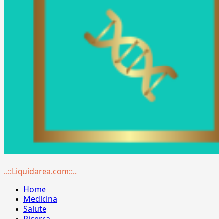
Menu
..::Liquidarea.com::..
principale
Home
Medicina
Salute
Ricerca