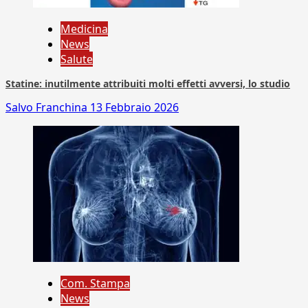
Medicina
News
Salute
Statine: inutilmente attribuiti molti effetti avversi, lo studio
Salvo Franchina
13 Febbraio 2026
Com. Stampa
News