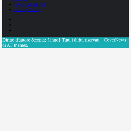
Invia Comunicati
Privacy Policy
Facebook
Linkedin
X
Diritto d'autore &copia; {anno} Tutti i diritti riservati.
|
CoverNews
di AF themes.