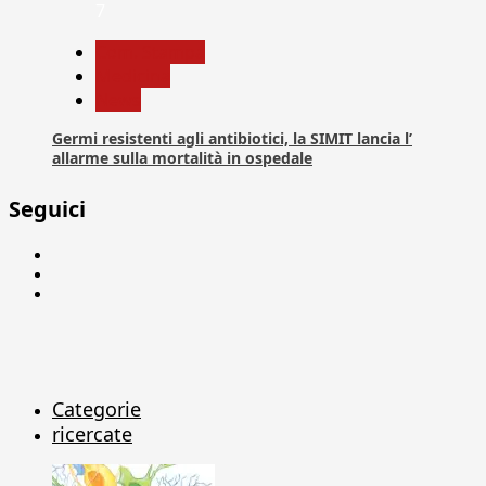
7
Com. Stampa
Medicina
News
Germi resistenti agli antibiotici, la SIMIT lancia l’
allarme sulla mortalità in ospedale
Seguici
Facebook
Linkedin
X
Categorie
ricercate