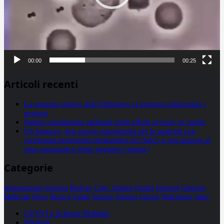
00:00
00:25
Articoli recenti
La proteina chiave dell’Alzheimer si propaga utilizzando i
neuroni
Statine: inutilmente attribuiti molti effetti avversi, lo studio
Un farmaco, due nuove opportunità per le pazienti con
carcinoma mammario metastatico hr+/her2- e con tumore al
seno metastatico triplo negativo (mtnbc)
Categorie
alimentazione
biologia
Biology
Com. Stampa
Epatiti
featured
Genetica
Medicina
News
Ricerca
Salute
Science
Scienza
vaccini
Veterinaria
video
CCSVI e Sclerosi Multipla
Sitemap