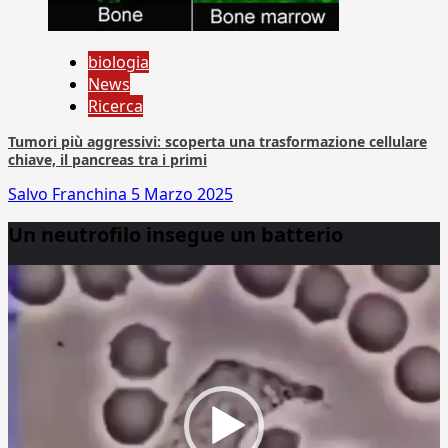
biologia
News
Ricerca
Tumori più aggressivi: scoperta una trasformazione cellulare
chiave, il pancreas tra i primi
Salvo Franchina
5 Marzo 2025
Un neutrofilo insegue un batterio
Video
Player