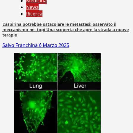
Medicina
News
Ricerca
L’aspirina potrebbe ostacolare le metastasi: osservato il
meccanismo nei topi Una scoperta che apre la strada a nuove
terapie
Salvo Franchina
6 Marzo 2025