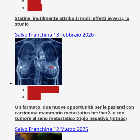
News
Salute
Statine: inutilmente attribuiti molti effetti avversi, lo
studio
Salvo Franchina
13 Febbraio 2026
Com. Stampa
News
Un farmaco, due nuove opportunità per le pazienti con
carcinoma mammario metastatico hr+/her2- e con
tumore al seno metastatico triplo negativo (mtnbc)
Salvo Franchina
12 Marzo 2025