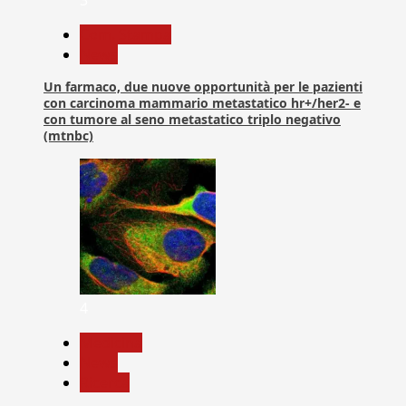
Com. Stampa
News
Un farmaco, due nuove opportunità per le pazienti
con carcinoma mammario metastatico hr+/her2- e
con tumore al seno metastatico triplo negativo
(mtnbc)
4
Medicina
News
Ricerca