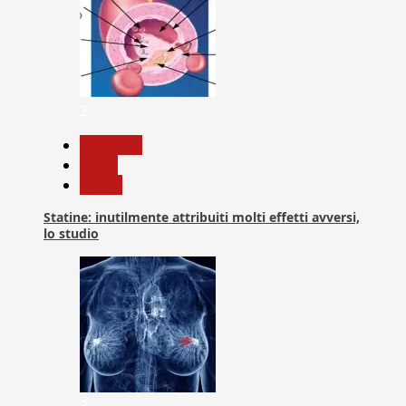
2
Medicina
News
Salute
Statine: inutilmente attribuiti molti effetti avversi,
lo studio
3