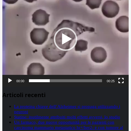
00:00
00:25
Articoli recenti
La proteina chiave dell’Alzheimer si propaga utilizzando i
neuroni
Statine: inutilmente attribuiti molti effetti avversi, lo studio
Un farmaco, due nuove opportunità per le pazienti con
carcinoma mammario metastatico hr+/her2- e con tumore al