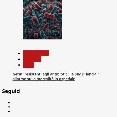
7
Com. Stampa
Medicina
News
Germi resistenti agli antibiotici, la SIMIT lancia l’
allarme sulla mortalità in ospedale
Seguici
Facebook
Linkedin
X