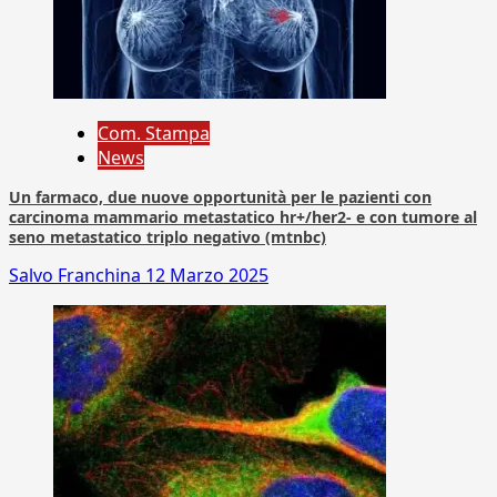
Com. Stampa
News
Un farmaco, due nuove opportunità per le pazienti con
carcinoma mammario metastatico hr+/her2- e con tumore al
seno metastatico triplo negativo (mtnbc)
Salvo Franchina
12 Marzo 2025