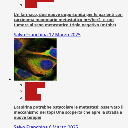
News
Un farmaco, due nuove opportunità per le pazienti con
carcinoma mammario metastatico hr+/her2- e con
tumore al seno metastatico triplo negativo (mtnbc)
Salvo Franchina
12 Marzo 2025
Medicina
News
Ricerca
L’aspirina potrebbe ostacolare le metastasi: osservato il
meccanismo nei topi Una scoperta che apre la strada a
nuove terapie
Salvo Franchina
6 Marzo 2025