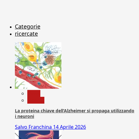
Categorie
ricercate
News
Ricerca
La proteina chiave dell’Alzheimer si propaga utilizzando
i neuroni
Salvo Franchina
14 Aprile 2026