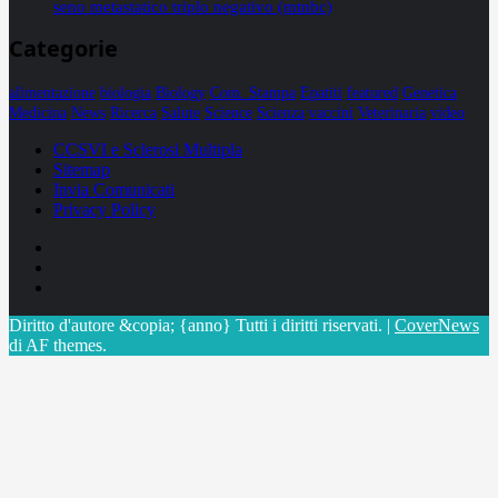
seno metastatico triplo negativo (mtnbc)
Categorie
alimentazione
biologia
Biology
Com. Stampa
Epatiti
featured
Genetica
Medicina
News
Ricerca
Salute
Science
Scienza
vaccini
Veterinaria
video
CCSVI e Sclerosi Multipla
Sitemap
Invia Comunicati
Privacy Policy
Facebook
Linkedin
X
Diritto d'autore &copia; {anno} Tutti i diritti riservati.
|
CoverNews
di AF themes.