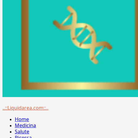
Menu
..::Liquidarea.com::..
principale
Home
Medicina
Salute
Ricerca