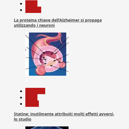
News
Ricerca
La proteina chiave dell’Alzheimer si propaga
utilizzando i neuroni
2
Medicina
News
Salute
Statine: inutilmente attribuiti molti effetti avversi,
lo studio