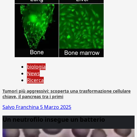
biologia
News
Ricerca
Tumori più aggressivi: scoperta una trasformazione cellulare
chiave, il pancreas tra i primi
Salvo Franchina
5 Marzo 2025
Un neutrofilo insegue un batterio
Video
Player