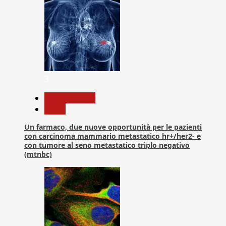
3
Com. Stampa
News
Un farmaco, due nuove opportunità per le pazienti
con carcinoma mammario metastatico hr+/her2- e
con tumore al seno metastatico triplo negativo
(mtnbc)