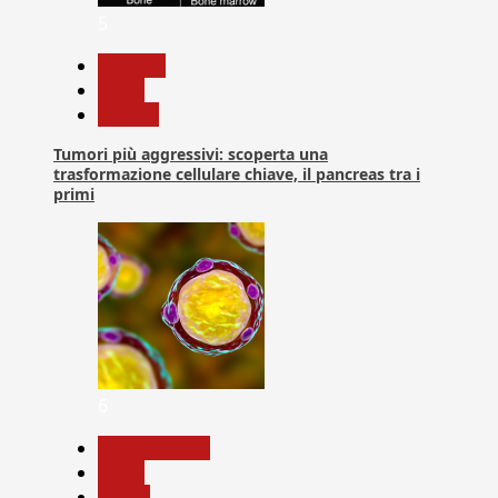
5
biologia
News
Ricerca
Tumori più aggressivi: scoperta una
trasformazione cellulare chiave, il pancreas tra i
primi
6
Com. Stampa
News
Salute