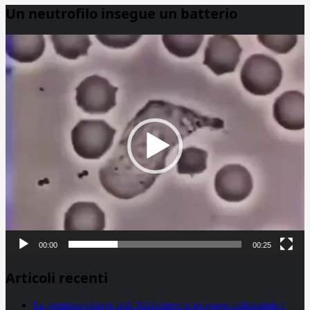
Un neutrofilo insegue un batterio
Video
Player
00:00
00:25
Articoli recenti
La proteina chiave dell’Alzheimer si propaga utilizzando i