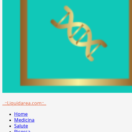
Menu
..::Liquidarea.com::..
principale
Home
Medicina
Salute
Ricerca