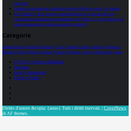
neuroni
Statine: inutilmente attribuiti molti effetti avversi, lo studio
Un farmaco, due nuove opportunità per le pazienti con
carcinoma mammario metastatico hr+/her2- e con tumore al
seno metastatico triplo negativo (mtnbc)
Categorie
alimentazione
biologia
Biology
Com. Stampa
Epatiti
featured
Genetica
Medicina
News
Ricerca
Salute
Science
Scienza
vaccini
Veterinaria
video
CCSVI e Sclerosi Multipla
Sitemap
Invia Comunicati
Privacy Policy
Facebook
Linkedin
X
Diritto d'autore &copia; {anno} Tutti i diritti riservati.
|
CoverNews
di AF themes.