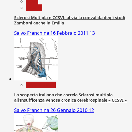
News
Ricerca
Sclerosi Multipla e CCSVI: al via la convalida degli studi
Zamboni anche in Emilia
Salvo Franchina
16 Febbraio 2011
13
Com. Stampa
La scoperta italiana che correla Sclerosi multipla
all’Insufficenza venosa cronica cerebrospinale – CCSVI –
Salvo Franchina
26 Gennaio 2010
12