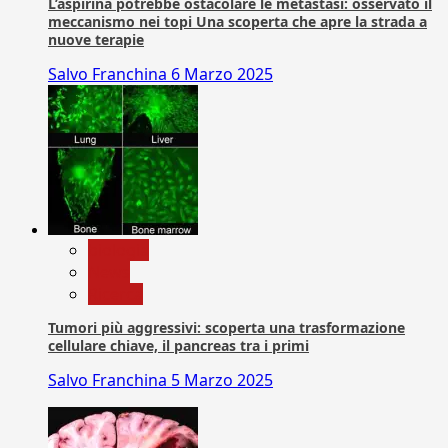
L’aspirina potrebbe ostacolare le metastasi: osservato il
meccanismo nei topi Una scoperta che apre la strada a
nuove terapie
Salvo Franchina
6 Marzo 2025
biologia
News
Ricerca
Tumori più aggressivi: scoperta una trasformazione
cellulare chiave, il pancreas tra i primi
Salvo Franchina
5 Marzo 2025