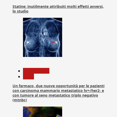
Statine: inutilmente attribuiti molti effetti avversi,
lo studio
3
Com. Stampa
News
Un farmaco, due nuove opportunità per le pazienti
con carcinoma mammario metastatico hr+/her2- e
con tumore al seno metastatico triplo negativo
(mtnbc)