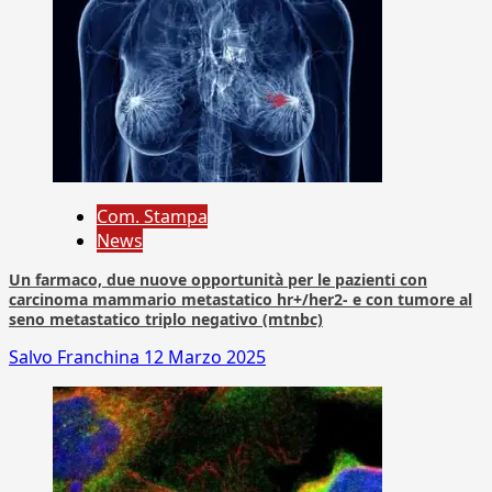
Com. Stampa
News
Un farmaco, due nuove opportunità per le pazienti con
carcinoma mammario metastatico hr+/her2- e con tumore al
seno metastatico triplo negativo (mtnbc)
Salvo Franchina
12 Marzo 2025