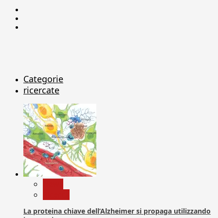
Facebook
Linkedin
X
Categorie
ricercate
News
Ricerca
La proteina chiave dell’Alzheimer si propaga utilizzando