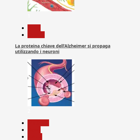
1
News
Ricerca
La proteina chiave dell’Alzheimer si propaga
utilizzando i neuroni
2
Medicina
News
Salute