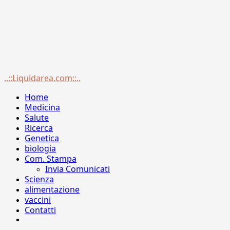
Menu
..::Liquidarea.com::..
principale
Home
Medicina
Salute
Ricerca
Genetica
biologia
Com. Stampa
Invia Comunicati
Scienza
alimentazione
vaccini
Contatti