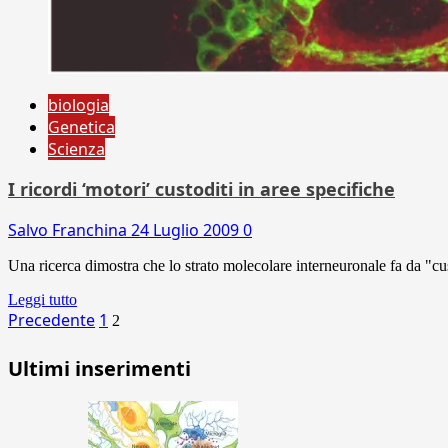
biologia
Genetica
Scienza
I ricordi ‘motori’ custoditi in aree specifiche
Salvo Franchina
24 Luglio 2009
0
Una ricerca dimostra che lo strato molecolare interneuronale fa da "cust
Leggi tutto
Paginazione
Precedente
1
2
degli
Ultimi inserimenti
articoli