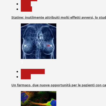
News
Salute
Statine: inutilmente attribuiti molti effetti avversi, lo stu
3
Com. Stampa
News
Un farmaco, due nuove opportunità per le pazienti con c