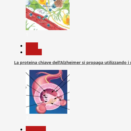
1
News
Ricerca
La proteina chiave dell’Alzheimer si propaga utilizzando i
2
Medicina