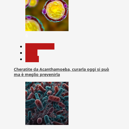
6
Com. Stampa
News
Salute
Cheratite da Acanthamoeba, curarla oggi si può
ma è meglio prevenirla