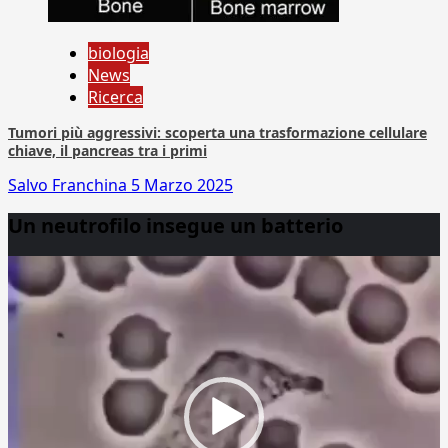
biologia
News
Ricerca
Tumori più aggressivi: scoperta una trasformazione cellulare
chiave, il pancreas tra i primi
Salvo Franchina
5 Marzo 2025
Un neutrofilo insegue un batterio
Video
Player