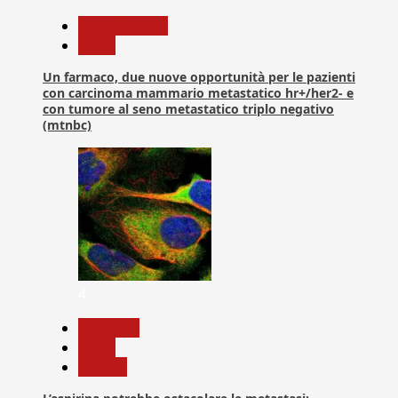
Com. Stampa
News
Un farmaco, due nuove opportunità per le pazienti
con carcinoma mammario metastatico hr+/her2- e
con tumore al seno metastatico triplo negativo
(mtnbc)
4
Medicina
News
Ricerca