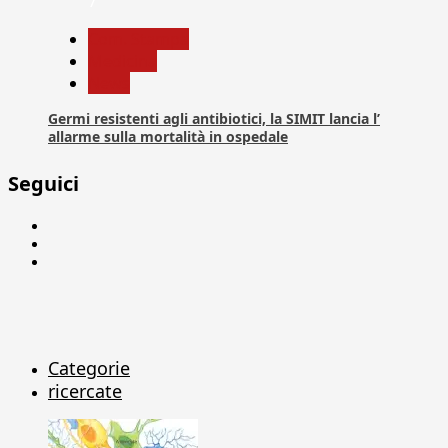
7
Com. Stampa
Medicina
News
Germi resistenti agli antibiotici, la SIMIT lancia l’
allarme sulla mortalità in ospedale
Seguici
Facebook
Linkedin
X
Categorie
ricercate