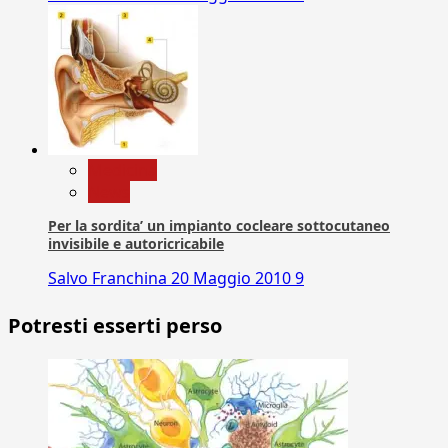
Medicina
News
Per la sordita’ un impianto cocleare sottocutaneo
invisibile e autoricricabile
Salvo Franchina
20 Maggio 2010
9
Potresti esserti perso