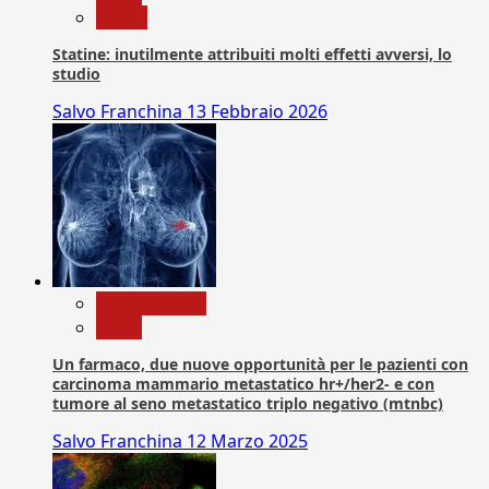
Salute
Statine: inutilmente attribuiti molti effetti avversi, lo
studio
Salvo Franchina
13 Febbraio 2026
Com. Stampa
News
Un farmaco, due nuove opportunità per le pazienti con
carcinoma mammario metastatico hr+/her2- e con
tumore al seno metastatico triplo negativo (mtnbc)
Salvo Franchina
12 Marzo 2025