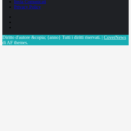
Invia Comunicati
Privacy Policy
Facebook
Linkedin
X
Diritto d'autore &copia; {anno} Tutti i diritti riservati.
|
CoverNews
di AF themes.