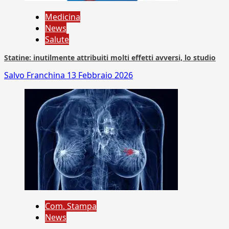
Medicina
News
Salute
Statine: inutilmente attribuiti molti effetti avversi, lo studio
Salvo Franchina
13 Febbraio 2026
Com. Stampa
News