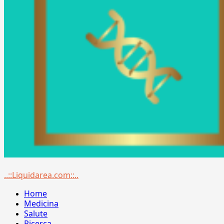
Menu
..::Liquidarea.com::..
principale
Home
Medicina
Salute
Ricerca