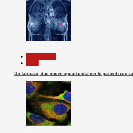
3
Com. Stampa
News
Un farmaco, due nuove opportunità per le pazienti con c
4