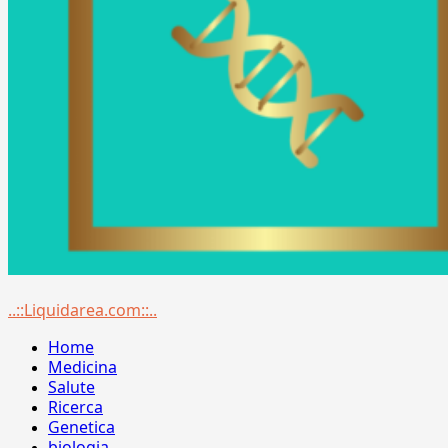
Menu
..::Liquidarea.com::..
principale
Home
Medicina
Salute
Ricerca
Genetica
biologia