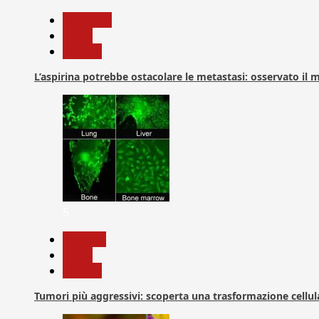
Medicina
News
Ricerca
L’aspirina potrebbe ostacolare le metastasi: osservato il
5
biologia
News
Ricerca
Tumori più aggressivi: scoperta una trasformazione cellular