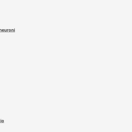
 neuroni
dio