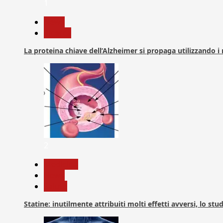
1
News
Ricerca
La proteina chiave dell’Alzheimer si propaga utilizzando i
2
Medicina
News
Salute
Statine: inutilmente attribuiti molti effetti avversi, lo stu