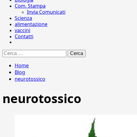
Com. Stampa
Invia Comunicati
Scienza
alimentazione
vaccini
Contatti
Ricerca
per:
Home
Blog
neurotossico
neurotossico