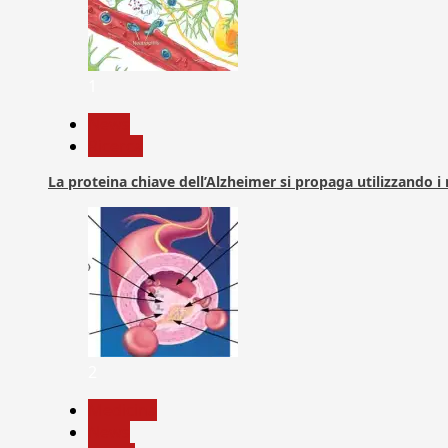
1
News
Ricerca
La proteina chiave dell’Alzheimer si propaga utilizzando i
2
Medicina
News