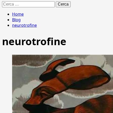
Ricerca
per:
Home
Blog
neurotrofine
neurotrofine