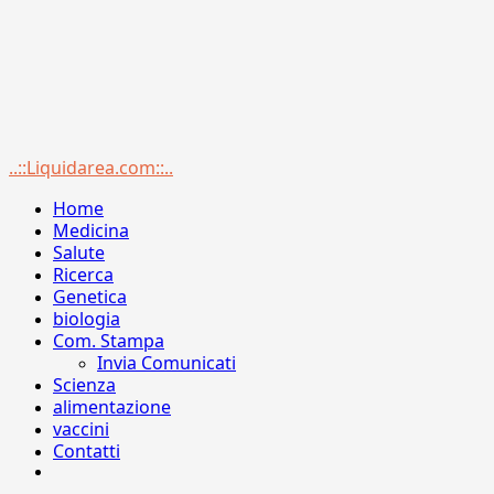
Menu
..::Liquidarea.com::..
principale
Home
Medicina
Salute
Ricerca
Genetica
biologia
Com. Stampa
Invia Comunicati
Scienza
alimentazione
vaccini
Contatti