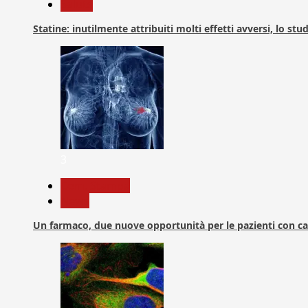
Salute
Statine: inutilmente attribuiti molti effetti avversi, lo stu
3
Com. Stampa
News
Un farmaco, due nuove opportunità per le pazienti con c