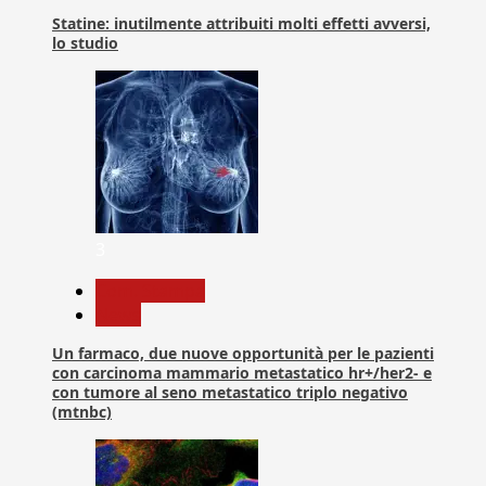
Statine: inutilmente attribuiti molti effetti avversi,
lo studio
3
Com. Stampa
News
Un farmaco, due nuove opportunità per le pazienti
con carcinoma mammario metastatico hr+/her2- e
con tumore al seno metastatico triplo negativo
(mtnbc)