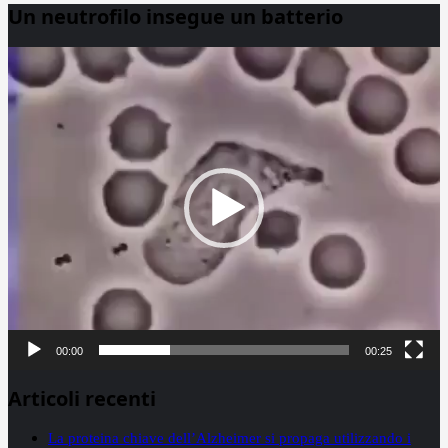
Un neutrofilo insegue un batterio
Video
Player
00:00
00:25
Articoli recenti
La proteina chiave dell’Alzheimer si propaga utilizzando i