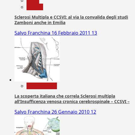
News
Ricerca
Sclerosi Multipla e CCSVI: al via la convalida degli studi
Zamboni anche in Emilia
Salvo Franchina
16 Febbraio 2011
13
Com. Stampa
La scoperta italiana che correla Sclerosi multipla
all’Insufficenza venosa cronica cerebrospinale – CCSVI –
Salvo Franchina
26 Gennaio 2010
12