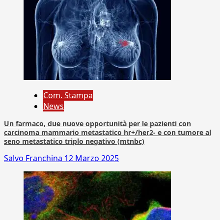
Com. Stampa
News
Un farmaco, due nuove opportunità per le pazienti con
carcinoma mammario metastatico hr+/her2- e con tumore al
seno metastatico triplo negativo (mtnbc)
Salvo Franchina
12 Marzo 2025