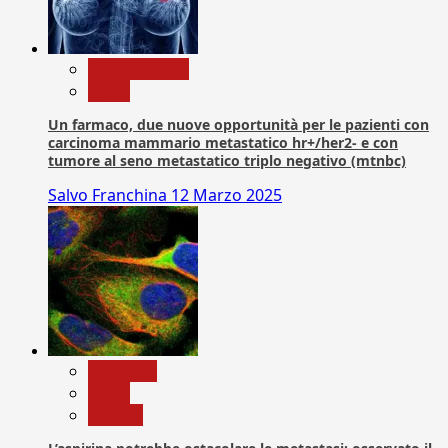
Com. Stampa
News
Un farmaco, due nuove opportunità per le pazienti con
carcinoma mammario metastatico hr+/her2- e con
tumore al seno metastatico triplo negativo (mtnbc)
Salvo Franchina
12 Marzo 2025
Medicina
News
Ricerca