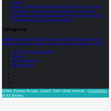
neuroni
Statine: inutilmente attribuiti molti effetti avversi, lo studio
Un farmaco, due nuove opportunità per le pazienti con
carcinoma mammario metastatico hr+/her2- e con tumore al
seno metastatico triplo negativo (mtnbc)
Categorie
alimentazione
biologia
Biology
Com. Stampa
Epatiti
featured
Genetica
Medicina
News
Ricerca
Salute
Science
Scienza
vaccini
Veterinaria
video
CCSVI e Sclerosi Multipla
Sitemap
Invia Comunicati
Privacy Policy
Facebook
Linkedin
X
Diritto d'autore &copia; {anno} Tutti i diritti riservati.
|
CoverNews
di AF themes.