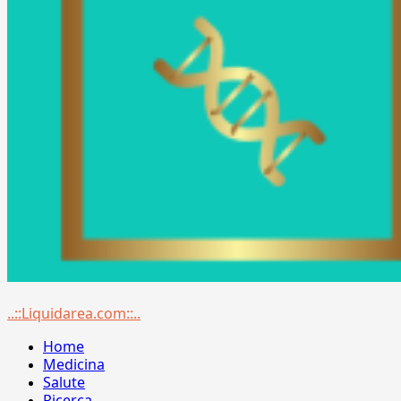
Menu
..::Liquidarea.com::..
principale
Home
Medicina
Salute
Ricerca