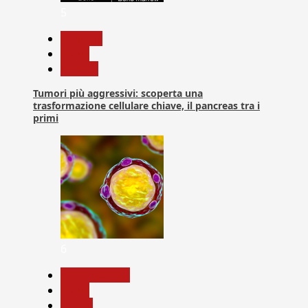
5
biologia
News
Ricerca
Tumori più aggressivi: scoperta una
trasformazione cellulare chiave, il pancreas tra i
primi
6
Com. Stampa
News
Salute