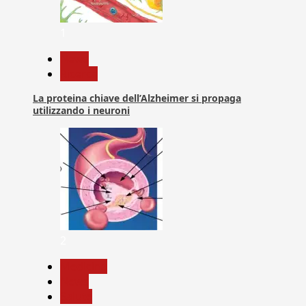
1
News
Ricerca
La proteina chiave dell’Alzheimer si propaga
utilizzando i neuroni
2
Medicina
News
Salute