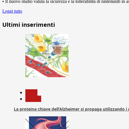
• Il nuovo studio valuta la sicurezza e la tollerabilità di nintedanib i
Leggi tutto
Ultimi inserimenti
1
News
Ricerca
La proteina chiave dell’Alzheimer si propaga utilizzando i