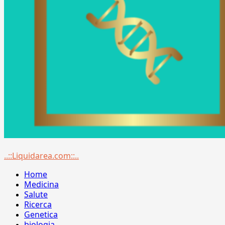
Menu
..::Liquidarea.com::..
principale
Home
Medicina
Salute
Ricerca
Genetica
biologia