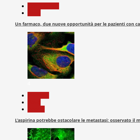
Com. Stampa
News
Un farmaco, due nuove opportunità per le pazienti con c
4
Medicina
News
Ricerca
L’aspirina potrebbe ostacolare le metastasi: osservato il