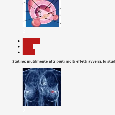
2
Medicina
News
Salute
Statine: inutilmente attribuiti molti effetti avversi, lo stu
3