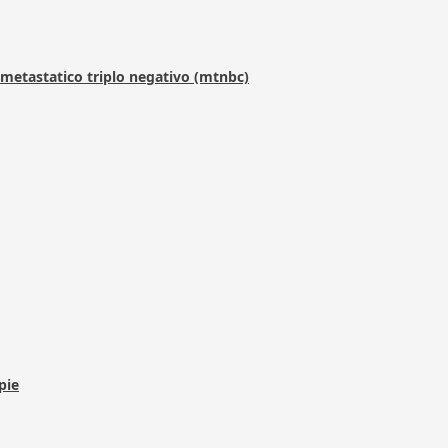
metastatico triplo negativo (mtnbc)
pie