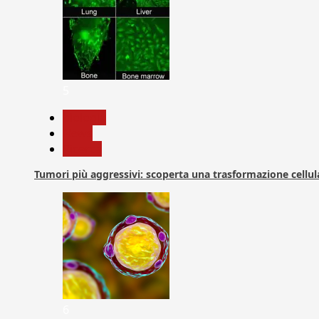
5
biologia
News
Ricerca
Tumori più aggressivi: scoperta una trasformazione cellular
6