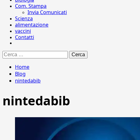
Com. Stampa
Invia Comunicati
Scienza
alimentazione
vaccini
Contatti
Ricerca
per:
Home
Blog
nintedabib
nintedabib