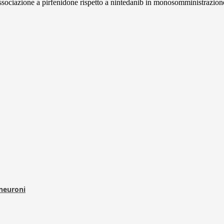
n associazione a pirfenidone rispetto a nintedanib in monosomministrazione
 neuroni