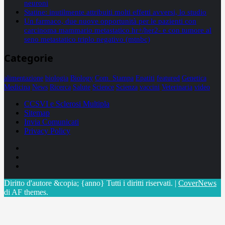
neuroni
Statine: inutilmente attribuiti molti effetti avversi, lo studio
Un farmaco, due nuove opportunità per le pazienti con
carcinoma mammario metastatico hr+/her2- e con tumore al
seno metastatico triplo negativo (mtnbc)
Categorie
alimentazione
biologia
Biology
Com. Stampa
Epatiti
featured
Genetica
Medicina
News
Ricerca
Salute
Science
Scienza
vaccini
Veterinaria
video
CCSVI e Sclerosi Multipla
Sitemap
Invia Comunicati
Privacy Policy
Facebook
Linkedin
X
Diritto d'autore &copia; {anno} Tutti i diritti riservati.
|
CoverNews
di AF themes.