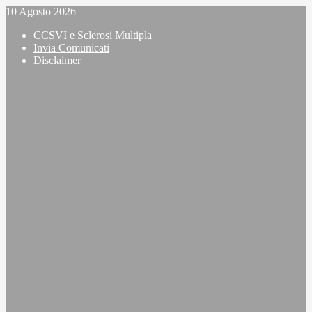
Vai
10 Agosto 2026
al
CCSVI e Sclerosi Multipla
contenuto
Invia Comunicati
Disclaimer