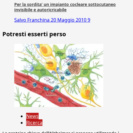
Per la sordita’ un impianto cocleare sottocutaneo
invisibile e autoricricabile
Salvo Franchina
20 Maggio 2010
9
Potresti esserti perso
News
Ricerca