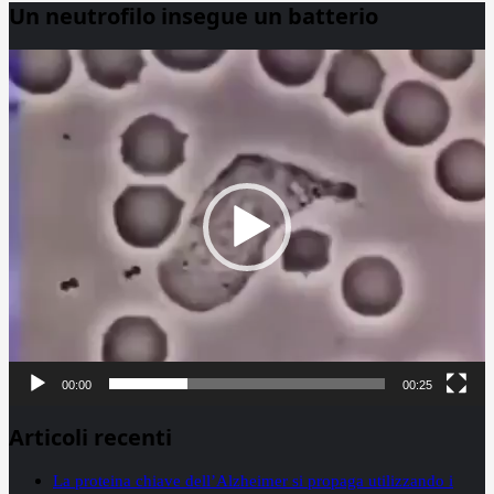
Un neutrofilo insegue un batterio
Video
Player
00:00
00:25
Articoli recenti
La proteina chiave dell’Alzheimer si propaga utilizzando i