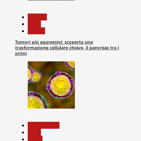
5
biologia
News
Ricerca
Tumori più aggressivi: scoperta una
trasformazione cellulare chiave, il pancreas tra i
primi
6
Com. Stampa
News
Salute