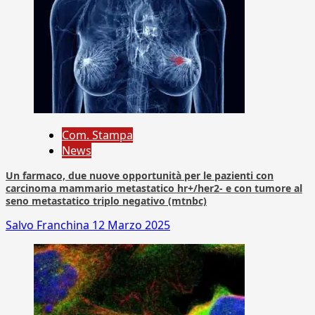
Com. Stampa
News
Un farmaco, due nuove opportunità per le pazienti con
carcinoma mammario metastatico hr+/her2- e con tumore al
seno metastatico triplo negativo (mtnbc)
Salvo Franchina
12 Marzo 2025