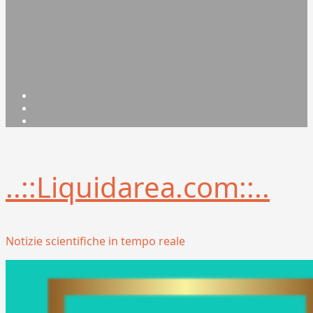
Facebook
Linkedin
X
..::Liquidarea.com::..
Notizie scientifiche in tempo reale