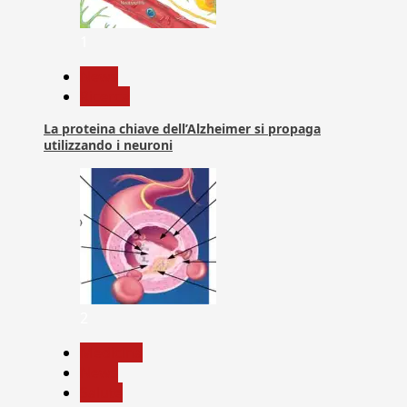
1
News
Ricerca
La proteina chiave dell’Alzheimer si propaga
utilizzando i neuroni
2
Medicina
News
Salute