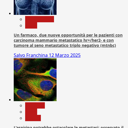
Com. Stampa
News
Un farmaco, due nuove opportunità per le pazienti con
carcinoma mammario metastatico hr+/her2- e con
tumore al seno metastatico triplo negativo (mtnbc)
Salvo Franchina
12 Marzo 2025
Medicina
News
Ricerca
L’aspirina potrebbe ostacolare le metastasi: osservato il