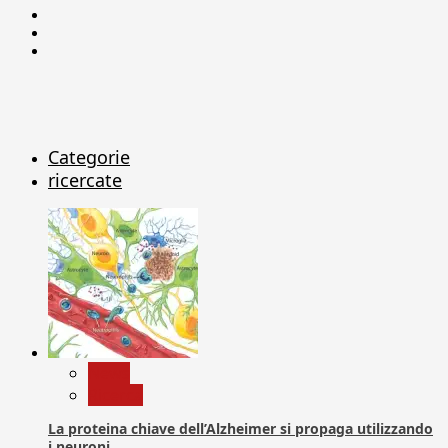
Facebook
Linkedin
X
Categorie
ricercate
News
Ricerca
La proteina chiave dell’Alzheimer si propaga utilizzando
i neuroni