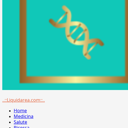
Menu
..::Liquidarea.com::..
principale
Home
Medicina
Salute
Ricerca