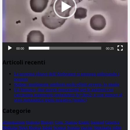
00:00
00:25
Articoli recenti
La proteina chiave dell’Alzheimer si propaga utilizzando i
neuroni
Statine: inutilmente attribuiti molti effetti avversi, lo studio
Un farmaco, due nuove opportunità per le pazienti con
carcinoma mammario metastatico hr+/her2- e con tumore al
seno metastatico triplo negativo (mtnbc)
Categorie
alimentazione
biologia
Biology
Com. Stampa
Epatiti
featured
Genetica
Medicina
News
Ricerca
Salute
Science
Scienza
vaccini
Veterinaria
video