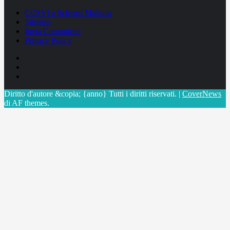
CCSVI e Sclerosi Multipla
Sitemap
Invia Comunicati
Privacy Policy
Facebook
Linkedin
X
Diritto d'autore &copia; {anno} Tutti i diritti riservati.
|
CoverNews
di AF themes.