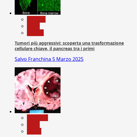
biologia
News
Ricerca
Tumori più aggressivi: scoperta una trasformazione
cellulare chiave, il pancreas tra i primi
Salvo Franchina
5 Marzo 2025
Medicina
News
Salute