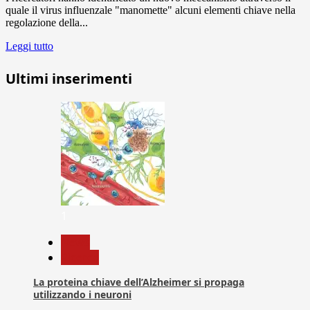
quale il virus influenzale "manomette" alcuni elementi chiave nella
regolazione della...
Leggi tutto
Ultimi inserimenti
1
News
Ricerca
La proteina chiave dell’Alzheimer si propaga
utilizzando i neuroni