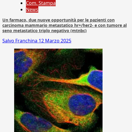
Com. Stampa
News
Un farmaco, due nuove opportunità per le pazienti con
carcinoma mammario metastatico hr+/her2- e con tumore al
seno metastatico triplo negativo (mtnbc)
Salvo Franchina
12 Marzo 2025