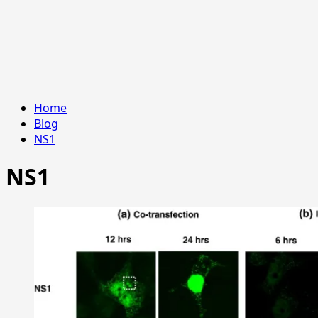
Home
Blog
NS1
NS1