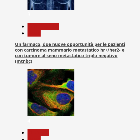
3
Com. Stampa
News
Un farmaco, due nuove opportunità per le pazienti
con carcinoma mammario metastatico hr+/her2- e
con tumore al seno metastatico triplo negativo
(mtnbc)
4
Medicina
News