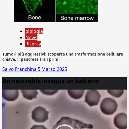
biologia
News
Ricerca
Tumori più aggressivi: scoperta una trasformazione cellulare
chiave, il pancreas tra i primi
Salvo Franchina
5 Marzo 2025
Un neutrofilo insegue un batterio
Video
Player