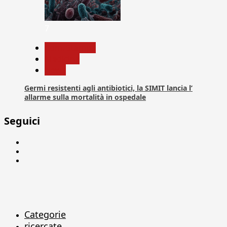
7
Com. Stampa
Medicina
News
Germi resistenti agli antibiotici, la SIMIT lancia l’
allarme sulla mortalità in ospedale
Seguici
Facebook
Linkedin
X
Categorie
ricercate