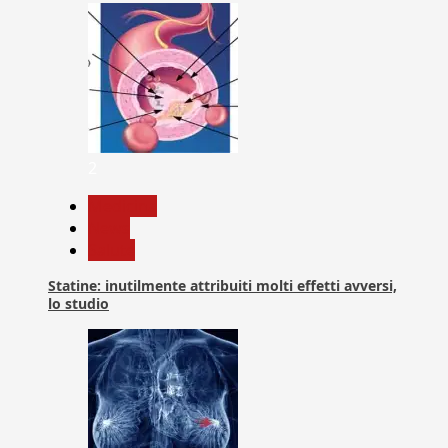
2
Medicina
News
Salute
Statine: inutilmente attribuiti molti effetti avversi,
lo studio