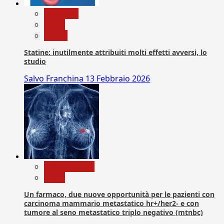
Medicina
News
Salute
Statine: inutilmente attribuiti molti effetti avversi, lo
studio
Salvo Franchina
13 Febbraio 2026
Com. Stampa
News
Un farmaco, due nuove opportunità per le pazienti con
carcinoma mammario metastatico hr+/her2- e con
tumore al seno metastatico triplo negativo (mtnbc)