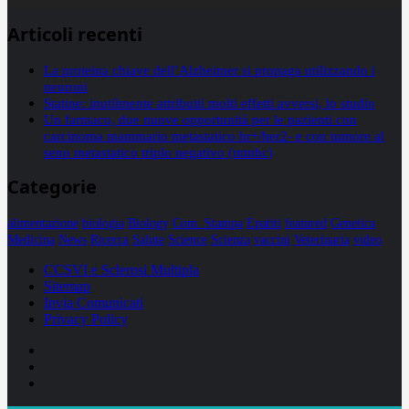
Articoli recenti
La proteina chiave dell’Alzheimer si propaga utilizzando i
neuroni
Statine: inutilmente attribuiti molti effetti avversi, lo studio
Un farmaco, due nuove opportunità per le pazienti con
carcinoma mammario metastatico hr+/her2- e con tumore al
seno metastatico triplo negativo (mtnbc)
Categorie
alimentazione
biologia
Biology
Com. Stampa
Epatiti
featured
Genetica
Medicina
News
Ricerca
Salute
Science
Scienza
vaccini
Veterinaria
video
CCSVI e Sclerosi Multipla
Sitemap
Invia Comunicati
Privacy Policy
Facebook
Linkedin
X