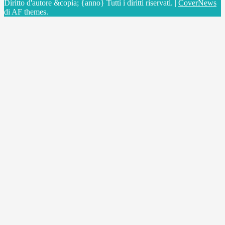
Diritto d'autore &copia; {anno} Tutti i diritti riservati.
|
CoverNews
di AF themes.