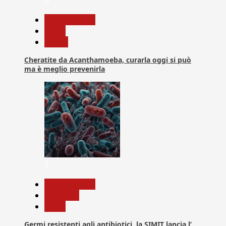
6
Com. Stampa
News
Salute
Cheratite da Acanthamoeba, curarla oggi si può
ma è meglio prevenirla
7
Com. Stampa
Medicina
News
Germi resistenti agli antibiotici, la SIMIT lancia l’