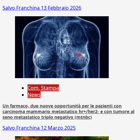
Salvo Franchina
13 Febbraio 2026
Com. Stampa
News
Un farmaco, due nuove opportunità per le pazienti con
carcinoma mammario metastatico hr+/her2- e con tumore al
seno metastatico triplo negativo (mtnbc)
Salvo Franchina
12 Marzo 2025