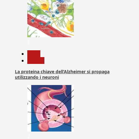
1
News
Ricerca
La proteina chiave dell’Alzheimer si propaga
utilizzando i neuroni
2