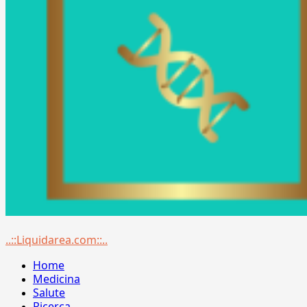
Menu
..::Liquidarea.com::..
principale
Home
Medicina
Salute
Ricerca