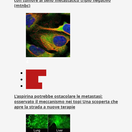
con tumore al seno metastatico triplo negativo
(mtnbc)
4
Medicina
News
Ricerca
L’aspirina potrebbe ostacolare le metastasi:
osservato il meccanismo nei topi Una scoperta che
apre la strada a nuove terapie