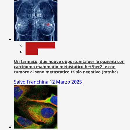
Com. Stampa
News
Un farmaco, due nuove opportunità per le pazienti con
carcinoma mammario metastatico hr+/her2- e con
tumore al seno metastatico triplo negativo (mtnbc)
Salvo Franchina
12 Marzo 2025