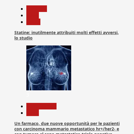
Medicina
News
Salute
Statine: inutilmente attribuiti molti effetti avversi,
lo studio
3
Com. Stampa
News
Un farmaco, due nuove opportunità per le pazienti
con carcinoma mammario metastatico hr+/her2- e