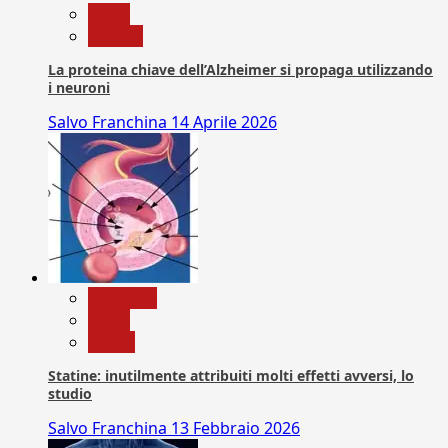
News
Ricerca
La proteina chiave dell’Alzheimer si propaga utilizzando
i neuroni
Salvo Franchina
14 Aprile 2026
Medicina
News
Salute
Statine: inutilmente attribuiti molti effetti avversi, lo
studio
Salvo Franchina
13 Febbraio 2026