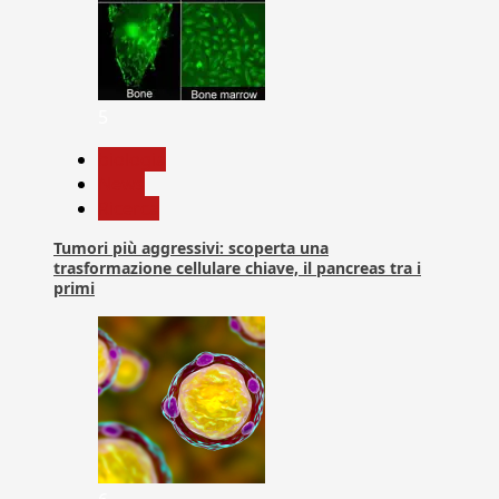
5
biologia
News
Ricerca
Tumori più aggressivi: scoperta una
trasformazione cellulare chiave, il pancreas tra i
primi