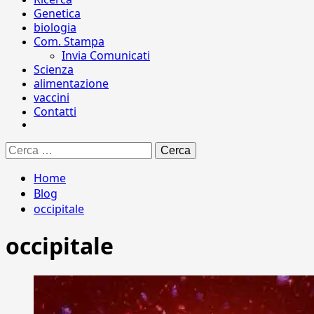
Genetica
biologia
Com. Stampa
Invia Comunicati
Scienza
alimentazione
vaccini
Contatti
Ricerca
per:
Home
Blog
occipitale
occipitale