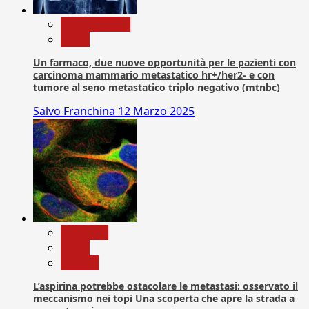
Com. Stampa
News
Un farmaco, due nuove opportunità per le pazienti con
carcinoma mammario metastatico hr+/her2- e con
tumore al seno metastatico triplo negativo (mtnbc)
Salvo Franchina
12 Marzo 2025
Medicina
News
Ricerca
L’aspirina potrebbe ostacolare le metastasi: osservato il
meccanismo nei topi Una scoperta che apre la strada a