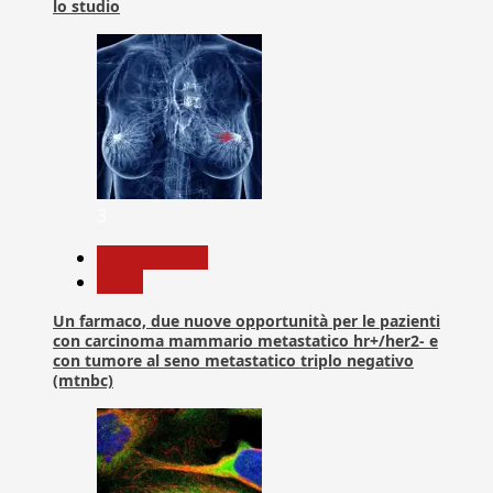
lo studio
3
Com. Stampa
News
Un farmaco, due nuove opportunità per le pazienti
con carcinoma mammario metastatico hr+/her2- e
con tumore al seno metastatico triplo negativo
(mtnbc)