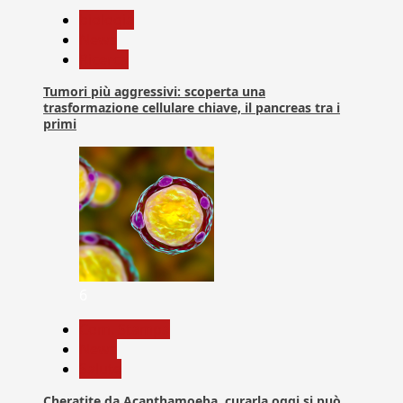
biologia
News
Ricerca
Tumori più aggressivi: scoperta una
trasformazione cellulare chiave, il pancreas tra i
primi
6
Com. Stampa
News
Salute
Cheratite da Acanthamoeba, curarla oggi si può