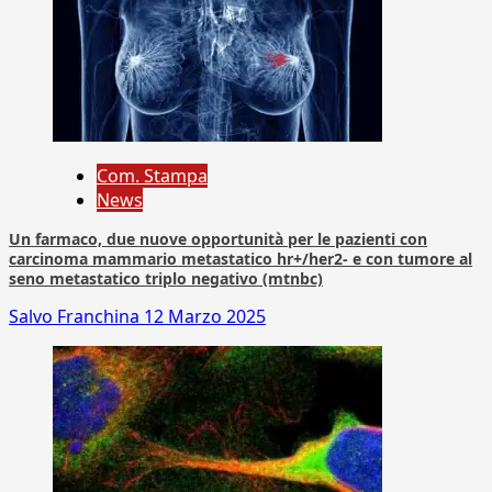
Com. Stampa
News
Un farmaco, due nuove opportunità per le pazienti con
carcinoma mammario metastatico hr+/her2- e con tumore al
seno metastatico triplo negativo (mtnbc)
Salvo Franchina
12 Marzo 2025