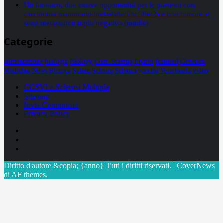
Un farmaco, due nuove opportunità per le pazienti con
carcinoma mammario metastatico hr+/her2- e con tumore al
seno metastatico triplo negativo (mtnbc)
Categorie
alimentazione
biologia
Biology
Com. Stampa
Epatiti
featured
Genetica
Medicina
News
Ricerca
Salute
Science
Scienza
vaccini
Veterinaria
video
CCSVI e Sclerosi Multipla
Sitemap
Invia Comunicati
Privacy Policy
Facebook
Linkedin
X
Diritto d'autore &copia; {anno} Tutti i diritti riservati.
|
CoverNews
di AF themes.