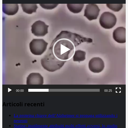
Video
Player
00:00
00:25
Articoli recenti
La proteina chiave dell’Alzheimer si propaga utilizzando i
neuroni
Statine: inutilmente attribuiti molti effetti avversi, lo studio