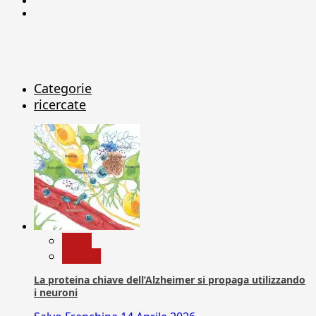
X
Categorie
ricercate
News
Ricerca
La proteina chiave dell’Alzheimer si propaga utilizzando
i neuroni