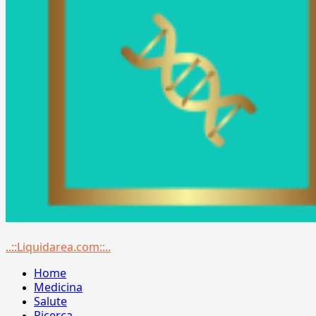
Menu
..::Liquidarea.com::..
principale
Home
Medicina
Salute
Ricerca