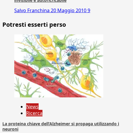
invisibile e autoricricabile
Salvo Franchina
20 Maggio 2010
9
Potresti esserti perso
News
Ricerca
La proteina chiave dell’Alzheimer si propaga utilizzando i
neuroni