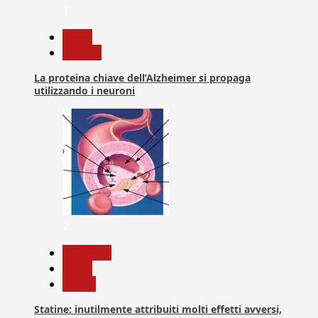
1
News
Ricerca
La proteina chiave dell’Alzheimer si propaga
utilizzando i neuroni
2
Medicina
News
Salute
Statine: inutilmente attribuiti molti effetti avversi,