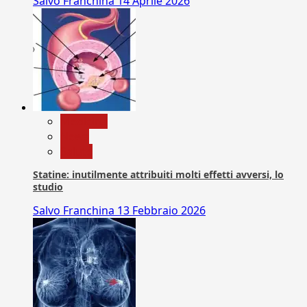
Salvo Franchina
14 Aprile 2026
Medicina
News
Salute
Statine: inutilmente attribuiti molti effetti avversi, lo
studio
Salvo Franchina
13 Febbraio 2026