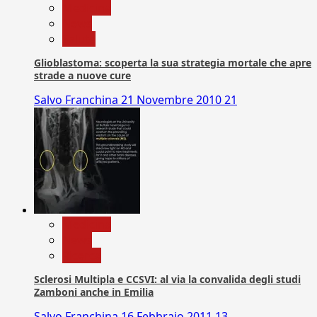
Medicina
News
Salute
Glioblastoma: scoperta la sua strategia mortale che apre
strade a nuove cure
Salvo Franchina
21 Novembre 2010
21
Medicina
News
Ricerca
Sclerosi Multipla e CCSVI: al via la convalida degli studi
Zamboni anche in Emilia
Salvo Franchina
16 Febbraio 2011
13