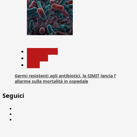
7
Com. Stampa
Medicina
News
Germi resistenti agli antibiotici, la SIMIT lancia l’
allarme sulla mortalità in ospedale
Seguici
Facebook
Linkedin
X