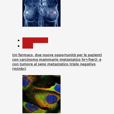
3
Com. Stampa
News
Un farmaco, due nuove opportunità per le pazienti
con carcinoma mammario metastatico hr+/her2- e
con tumore al seno metastatico triplo negativo
(mtnbc)