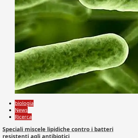
biologia
News
Ricerca
Speciali miscele lipidiche contro i batteri
resistenti agli antibiotici