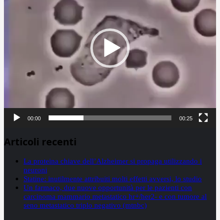
00:00
00:25
Articoli recenti
La proteina chiave dell’Alzheimer si propaga utilizzando i
neuroni
Statine: inutilmente attribuiti molti effetti avversi, lo studio
Un farmaco, due nuove opportunità per le pazienti con
carcinoma mammario metastatico hr+/her2- e con tumore al
seno metastatico triplo negativo (mtnbc)