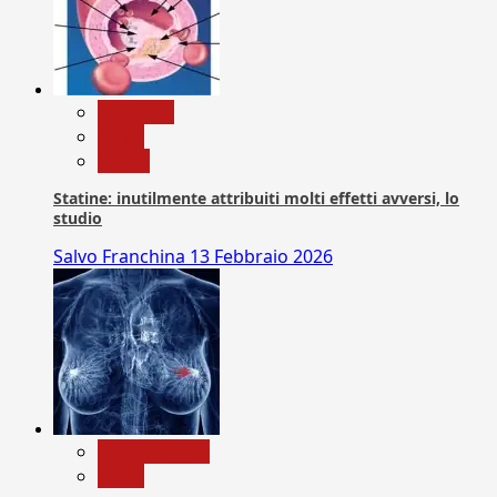
Medicina
News
Salute
Statine: inutilmente attribuiti molti effetti avversi, lo
studio
Salvo Franchina
13 Febbraio 2026
Com. Stampa
News