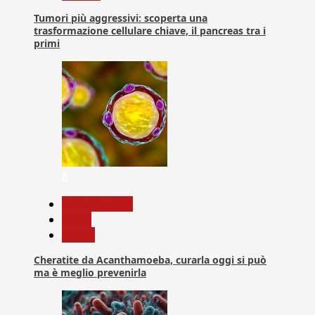
Tumori più aggressivi: scoperta una
trasformazione cellulare chiave, il pancreas tra i
primi
6
Com. Stampa
News
Salute
Cheratite da Acanthamoeba, curarla oggi si può
ma è meglio prevenirla