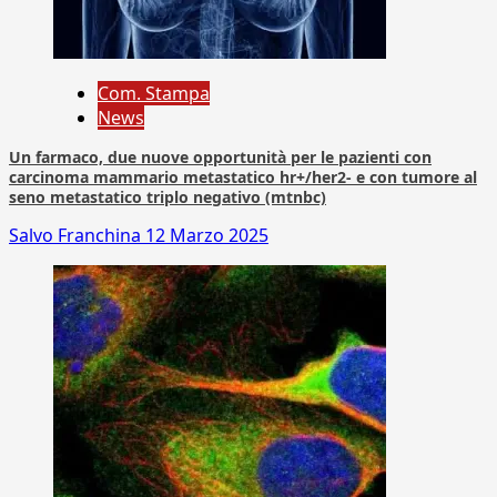
Com. Stampa
News
Un farmaco, due nuove opportunità per le pazienti con
carcinoma mammario metastatico hr+/her2- e con tumore al
seno metastatico triplo negativo (mtnbc)
Salvo Franchina
12 Marzo 2025