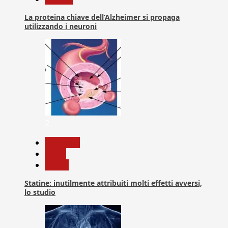
La proteina chiave dell’Alzheimer si propaga
utilizzando i neuroni
2
Medicina
News
Salute
Statine: inutilmente attribuiti molti effetti avversi,
lo studio