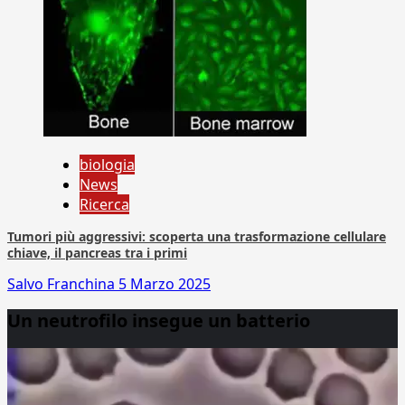
biologia
News
Ricerca
Tumori più aggressivi: scoperta una trasformazione cellulare
chiave, il pancreas tra i primi
Salvo Franchina
5 Marzo 2025
Un neutrofilo insegue un batterio
Video
Player