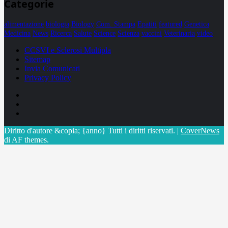
Categorie
alimentazione
biologia
Biology
Com. Stampa
Epatiti
featured
Genetica
Medicina
News
Ricerca
Salute
Science
Scienza
vaccini
Veterinaria
video
CCSVI e Sclerosi Multipla
Sitemap
Invia Comunicati
Privacy Policy
Facebook
Linkedin
X
Diritto d'autore &copia; {anno} Tutti i diritti riservati.
|
CoverNews
di AF themes.