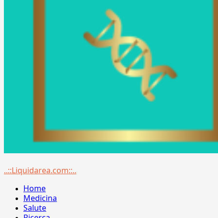
Menu
..::Liquidarea.com::..
principale
Home
Medicina
Salute
Ricerca