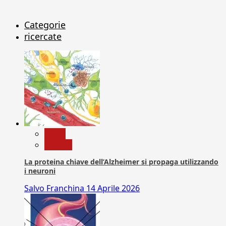
Categorie
ricercate
News
Ricerca
La proteina chiave dell’Alzheimer si propaga utilizzando
i neuroni
Salvo Franchina
14 Aprile 2026