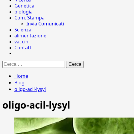
Genetica
biologia
Com. Stampa
Invia Comunicati
Scienza
alimentazione
vaccini
Contatti
Ricerca
per:
Home
Blog
oligo-acil-lysyl
oligo-acil-lysyl