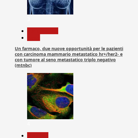
3
Com. Stampa
News
Un farmaco, due nuove opportunità per le pazienti
con carcinoma mammario metastatico hr+/her2- e
con tumore al seno metastatico triplo negativo
(mtnbc)
4
Medicina