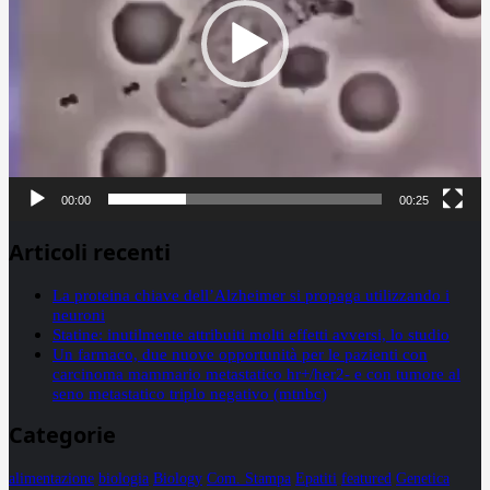
00:00
00:25
Articoli recenti
La proteina chiave dell’Alzheimer si propaga utilizzando i
neuroni
Statine: inutilmente attribuiti molti effetti avversi, lo studio
Un farmaco, due nuove opportunità per le pazienti con
carcinoma mammario metastatico hr+/her2- e con tumore al
seno metastatico triplo negativo (mtnbc)
Categorie
alimentazione
biologia
Biology
Com. Stampa
Epatiti
featured
Genetica