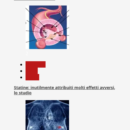
2
Medicina
News
Salute
Statine: inutilmente attribuiti molti effetti avversi,
lo studio