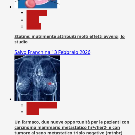
Medicina
News
Salute
Statine: inutilmente attribuiti molti effetti avversi, lo
studio
Salvo Franchina
13 Febbraio 2026
Com. Stampa
News
Un farmaco, due nuove opportunità per le pazienti con
carcinoma mammario metastatico hr+/her2- e con
tumore al seno metastatico triplo negativo (mtnbc)