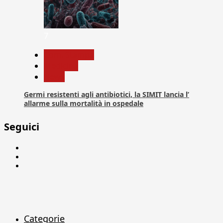
7
Com. Stampa
Medicina
News
Germi resistenti agli antibiotici, la SIMIT lancia l’
allarme sulla mortalità in ospedale
Seguici
Facebook
Linkedin
X
Categorie