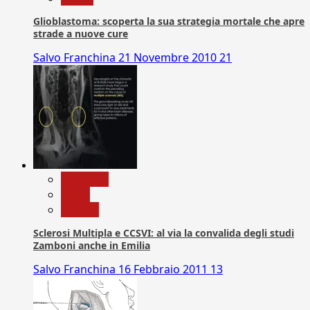
Glioblastoma: scoperta la sua strategia mortale che apre
strade a nuove cure
Salvo Franchina
21 Novembre 2010
21
Medicina
News
Ricerca
Sclerosi Multipla e CCSVI: al via la convalida degli studi
Zamboni anche in Emilia
Salvo Franchina
16 Febbraio 2011
13