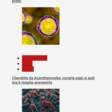
primi
6
Com. Stampa
News
Salute
Cheratite da Acanthamoeba, curarla oggi si può
ma è meglio prevenirla