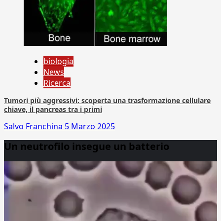
biologia
News
Ricerca
Tumori più aggressivi: scoperta una trasformazione cellulare
chiave, il pancreas tra i primi
Salvo Franchina
5 Marzo 2025
Un neutrofilo insegue un batterio
Video
Player