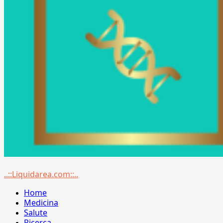
Menu
..::Liquidarea.com::..
principale
Home
Medicina
Salute
Ricerca