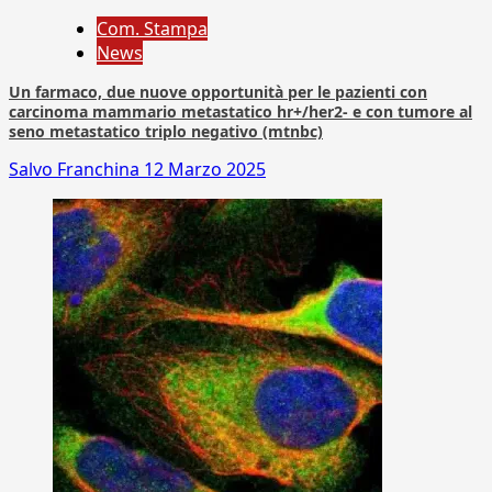
Com. Stampa
News
Un farmaco, due nuove opportunità per le pazienti con
carcinoma mammario metastatico hr+/her2- e con tumore al
seno metastatico triplo negativo (mtnbc)
Salvo Franchina
12 Marzo 2025