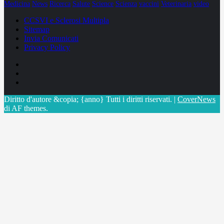
Medicina
News
Ricerca
Salute
Science
Scienza
vaccini
Veterinaria
video
CCSVI e Sclerosi Multipla
Sitemap
Invia Comunicati
Privacy Policy
Facebook
Linkedin
X
Diritto d'autore &copia; {anno} Tutti i diritti riservati.
|
CoverNews
di AF themes.