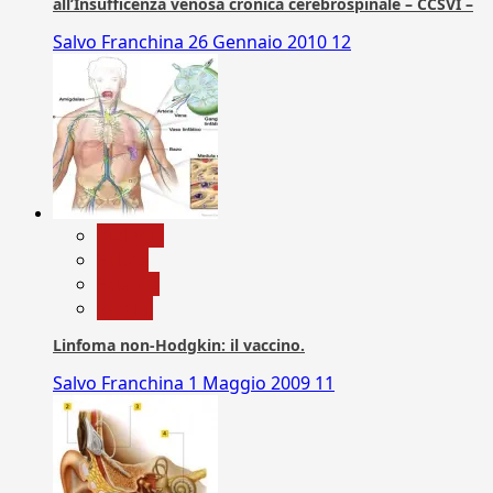
all’Insufficenza venosa cronica cerebrospinale – CCSVI –
Salvo Franchina
26 Gennaio 2010
12
biologia
Salute
Scienza
vaccini
Linfoma non-Hodgkin: il vaccino.
Salvo Franchina
1 Maggio 2009
11