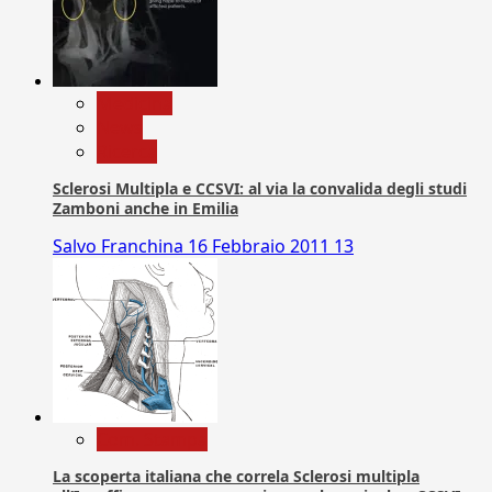
Medicina
News
Ricerca
Sclerosi Multipla e CCSVI: al via la convalida degli studi
Zamboni anche in Emilia
Salvo Franchina
16 Febbraio 2011
13
Com. Stampa
La scoperta italiana che correla Sclerosi multipla