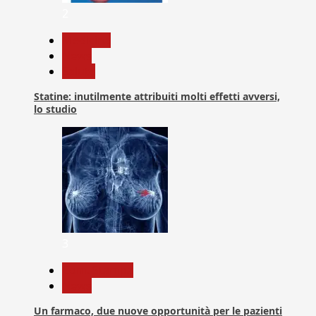
2
Medicina
News
Salute
Statine: inutilmente attribuiti molti effetti avversi,
lo studio
3
Com. Stampa
News
Un farmaco, due nuove opportunità per le pazienti