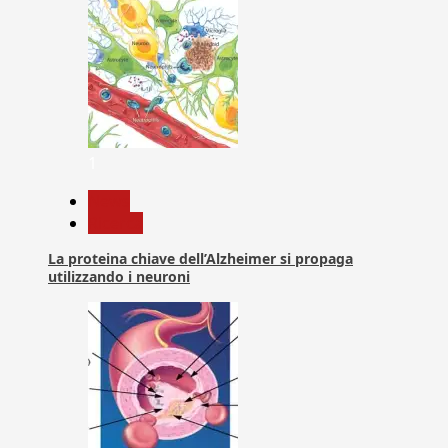
1
News
Ricerca
La proteina chiave dell’Alzheimer si propaga
utilizzando i neuroni