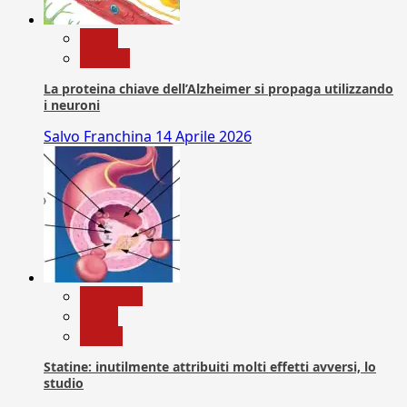
News
Ricerca
La proteina chiave dell’Alzheimer si propaga utilizzando
i neuroni
Salvo Franchina
14 Aprile 2026
Medicina
News
Salute
Statine: inutilmente attribuiti molti effetti avversi, lo
studio