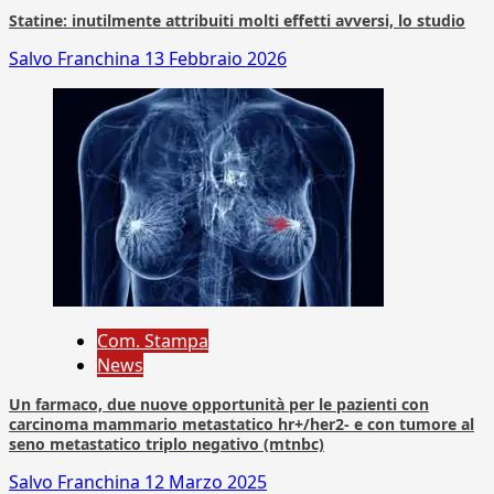
Statine: inutilmente attribuiti molti effetti avversi, lo studio
Salvo Franchina
13 Febbraio 2026
Com. Stampa
News
Un farmaco, due nuove opportunità per le pazienti con
carcinoma mammario metastatico hr+/her2- e con tumore al
seno metastatico triplo negativo (mtnbc)
Salvo Franchina
12 Marzo 2025