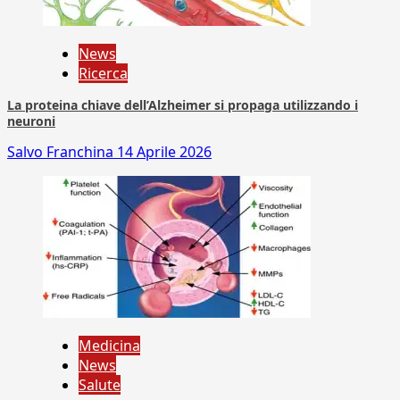
News
Ricerca
La proteina chiave dell’Alzheimer si propaga utilizzando i
neuroni
Salvo Franchina
14 Aprile 2026
Medicina
News
Salute