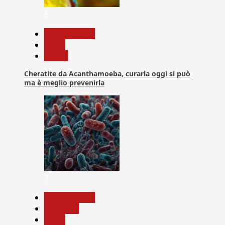
6
Com. Stampa
News
Salute
Cheratite da Acanthamoeba, curarla oggi si può
ma è meglio prevenirla
7
Com. Stampa
Medicina
News