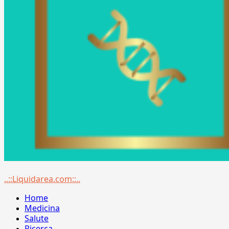
Menu
..::Liquidarea.com::..
principale
Home
Medicina
Salute
Ricerca