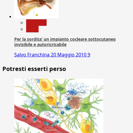
Medicina
News
Per la sordita’ un impianto cocleare sottocutaneo
invisibile e autoricricabile
Salvo Franchina
20 Maggio 2010
9
Potresti esserti perso