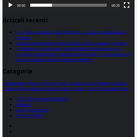
00:00
00:25
Articoli recenti
La proteina chiave dell’Alzheimer si propaga utilizzando i
neuroni
Statine: inutilmente attribuiti molti effetti avversi, lo studio
Un farmaco, due nuove opportunità per le pazienti con
carcinoma mammario metastatico hr+/her2- e con tumore al
seno metastatico triplo negativo (mtnbc)
Categorie
alimentazione
biologia
Biology
Com. Stampa
Epatiti
featured
Genetica
Medicina
News
Ricerca
Salute
Science
Scienza
vaccini
Veterinaria
video
CCSVI e Sclerosi Multipla
Sitemap
Invia Comunicati
Privacy Policy
Facebook
Linkedin
X