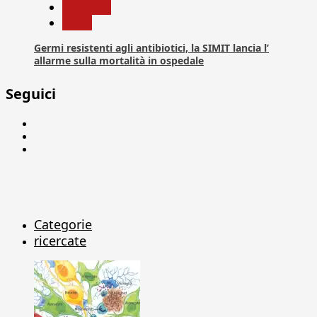
Medicina
News
Germi resistenti agli antibiotici, la SIMIT lancia l’
allarme sulla mortalità in ospedale
Seguici
Facebook
Linkedin
X
Categorie
ricercate