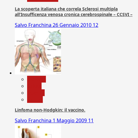
La scoperta italiana che correla Sclerosi multipla
all’Insufficenza venosa cronica cerebrospinale – CCSVI –
Salvo Franchina
26 Gennaio 2010
12
biologia
Salute
Scienza
vaccini
Linfoma non-Hodgkin: il vaccino.
Salvo Franchina
1 Maggio 2009
11