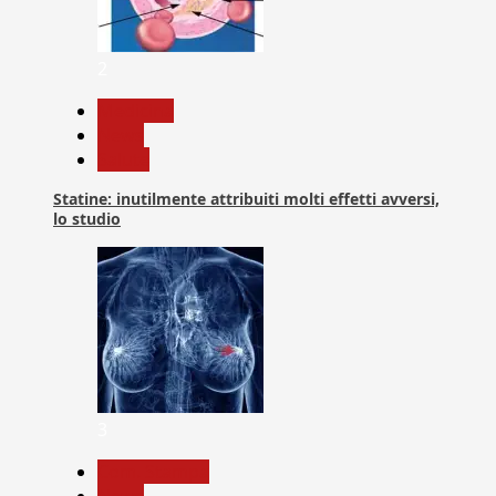
2
Medicina
News
Salute
Statine: inutilmente attribuiti molti effetti avversi,
lo studio
3
Com. Stampa
News