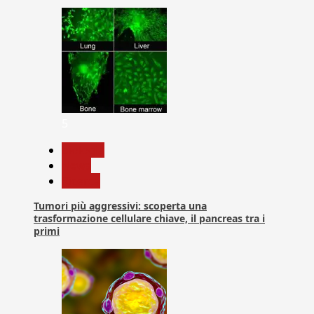
5
biologia
News
Ricerca
Tumori più aggressivi: scoperta una
trasformazione cellulare chiave, il pancreas tra i
primi