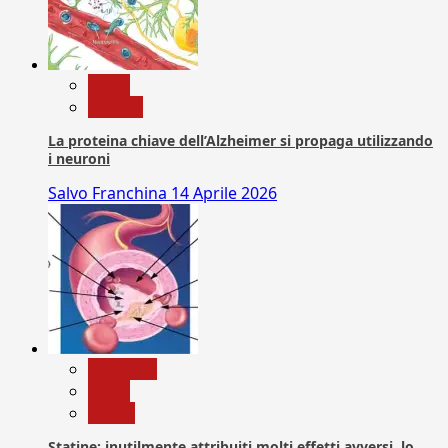
News
Ricerca
La proteina chiave dell’Alzheimer si propaga utilizzando
i neuroni
Salvo Franchina
14 Aprile 2026
Medicina
News
Salute
Statine: inutilmente attribuiti molti effetti avversi, lo