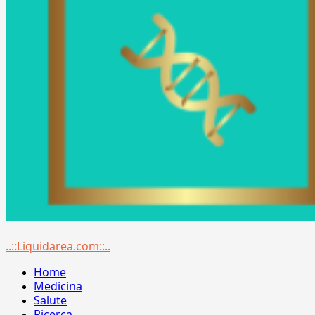
Menu
..::Liquidarea.com::..
principale
Home
Medicina
Salute
Ricerca