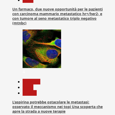
Un farmaco, due nuove opportunità per le pazienti
con carcinoma mammario metastatico hr+/her2- e
con tumore al seno metastatico triplo negativo
(mtnbc)
4
Medicina
News
Ricerca
L’aspirina potrebbe ostacolare le metastasi:
osservato il meccanismo nei topi Una scoperta che
apre la strada a nuove terapie