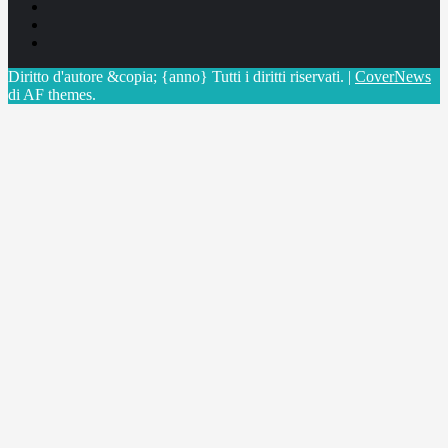
Facebook
Linkedin
X
Diritto d'autore &copia; {anno} Tutti i diritti riservati.
|
CoverNews
di AF themes.