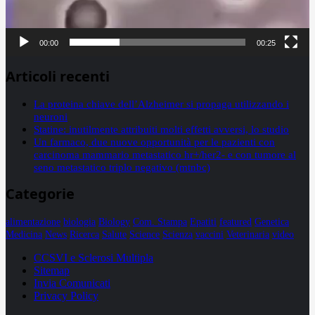
00:00
00:25
Articoli recenti
La proteina chiave dell’Alzheimer si propaga utilizzando i
neuroni
Statine: inutilmente attribuiti molti effetti avversi, lo studio
Un farmaco, due nuove opportunità per le pazienti con
carcinoma mammario metastatico hr+/her2- e con tumore al
seno metastatico triplo negativo (mtnbc)
Categorie
alimentazione
biologia
Biology
Com. Stampa
Epatiti
featured
Genetica
Medicina
News
Ricerca
Salute
Science
Scienza
vaccini
Veterinaria
video
CCSVI e Sclerosi Multipla
Sitemap
Invia Comunicati
Privacy Policy