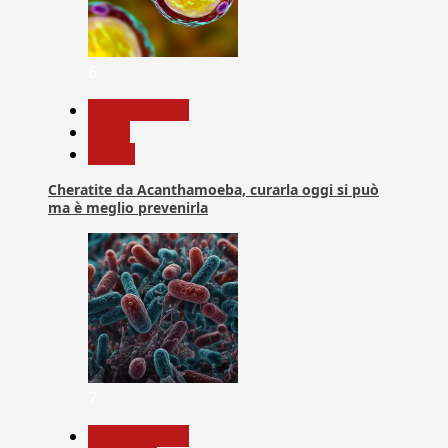
6
Com. Stampa
News
Salute
Cheratite da Acanthamoeba, curarla oggi si può
ma è meglio prevenirla
7
Com. Stampa