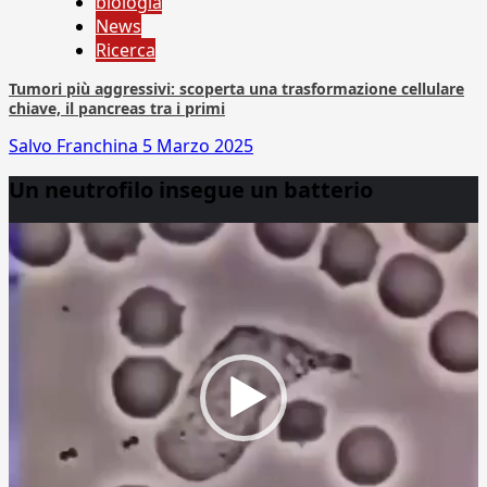
biologia
News
Ricerca
Tumori più aggressivi: scoperta una trasformazione cellulare
chiave, il pancreas tra i primi
Salvo Franchina
5 Marzo 2025
Un neutrofilo insegue un batterio
Video
Player