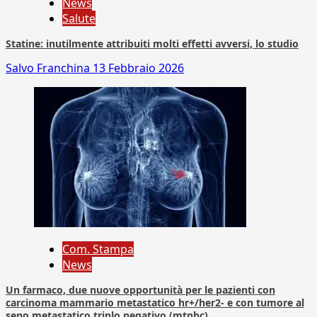
News
Salute
Statine: inutilmente attribuiti molti effetti avversi, lo studio
Salvo Franchina
13 Febbraio 2026
Com. Stampa
News
Un farmaco, due nuove opportunità per le pazienti con
carcinoma mammario metastatico hr+/her2- e con tumore al
seno metastatico triplo negativo (mtnbc)