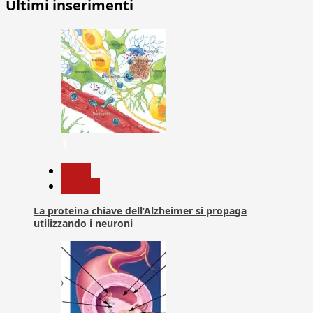
Ultimi inserimenti
1
News
Ricerca
La proteina chiave dell’Alzheimer si propaga
utilizzando i neuroni