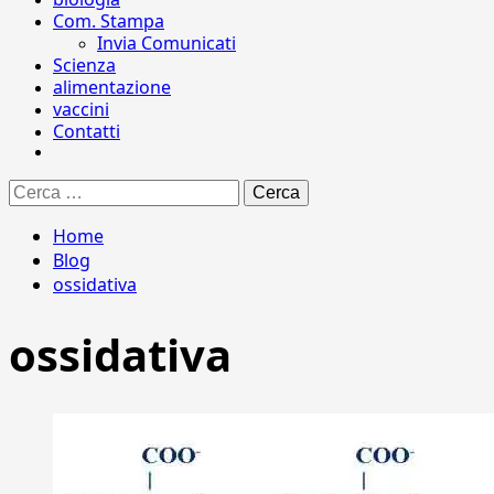
Com. Stampa
Invia Comunicati
Scienza
alimentazione
vaccini
Contatti
Ricerca
per:
Home
Blog
ossidativa
ossidativa