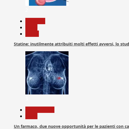
2
Medicina
News
Salute
Statine: inutilmente attribuiti molti effetti avversi, lo stu
3
Com. Stampa
News
Un farmaco, due nuove opportunità per le pazienti con c