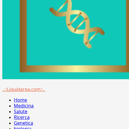
Menu
..::Liquidarea.com::..
principale
Home
Medicina
Salute
Ricerca
Genetica
biologia