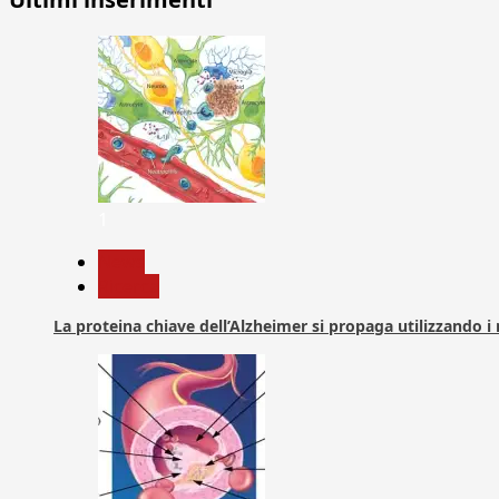
1
News
Ricerca
La proteina chiave dell’Alzheimer si propaga utilizzando i