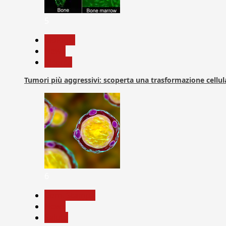
5
biologia
News
Ricerca
Tumori più aggressivi: scoperta una trasformazione cellular
6
Com. Stampa
News
Salute