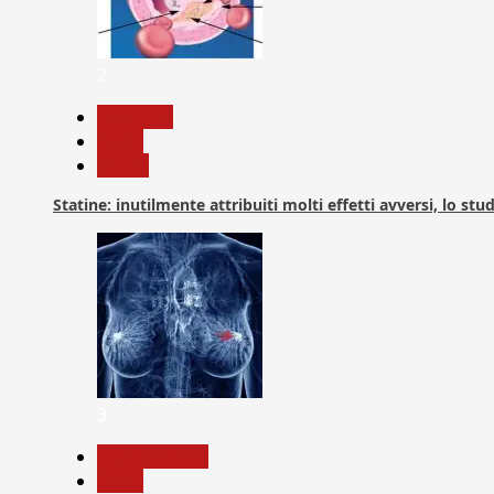
2
Medicina
News
Salute
Statine: inutilmente attribuiti molti effetti avversi, lo stu
3
Com. Stampa
News