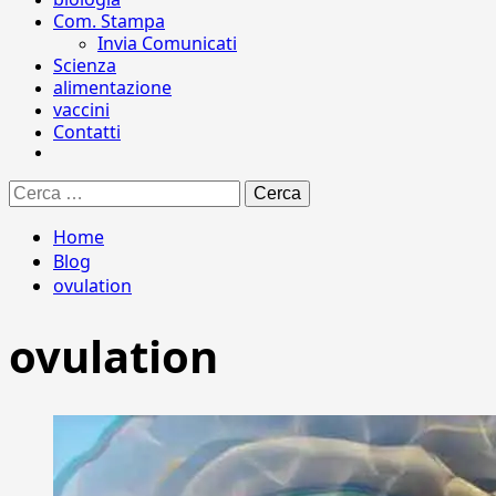
Com. Stampa
Invia Comunicati
Scienza
alimentazione
vaccini
Contatti
Ricerca
per:
Home
Blog
ovulation
ovulation