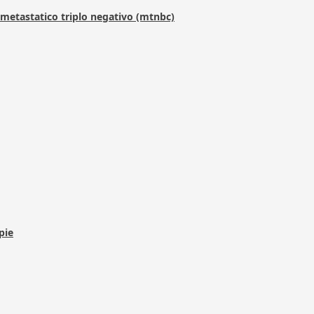
metastatico triplo negativo (mtnbc)
pie