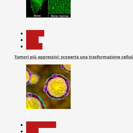
5
biologia
News
Ricerca
Tumori più aggressivi: scoperta una trasformazione cellular
6
Com. Stampa
News