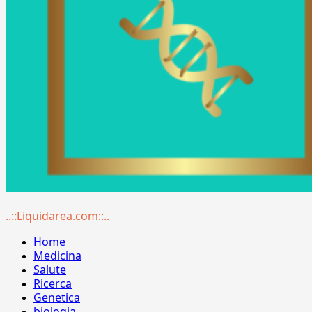
Menu
..::Liquidarea.com::..
principale
Home
Medicina
Salute
Ricerca
Genetica
biologia