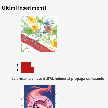
Ultimi inserimenti
1
News
Ricerca
La proteina chiave dell’Alzheimer si propaga utilizzando i