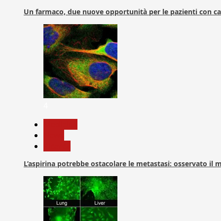
Un farmaco, due nuove opportunità per le pazienti con c
4
Medicina
News
Ricerca
L’aspirina potrebbe ostacolare le metastasi: osservato il