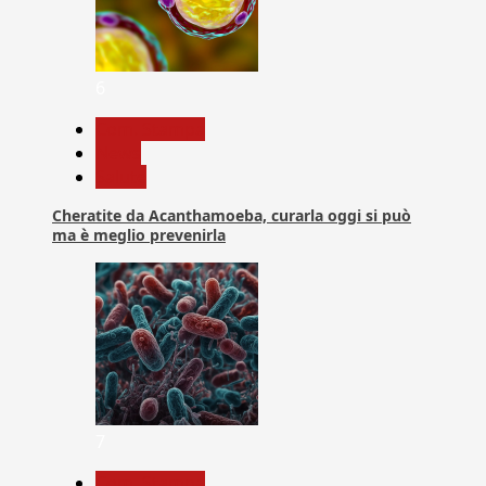
6
Com. Stampa
News
Salute
Cheratite da Acanthamoeba, curarla oggi si può
ma è meglio prevenirla
7
Com. Stampa