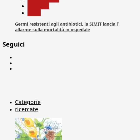
Medicina
News
Germi resistenti agli antibiotici, la SIMIT lancia l’
allarme sulla mortalità in ospedale
Seguici
Facebook
Linkedin
X
Categorie
ricercate