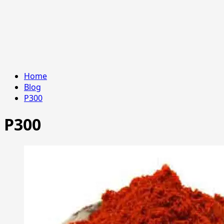
Home
Blog
P300
P300