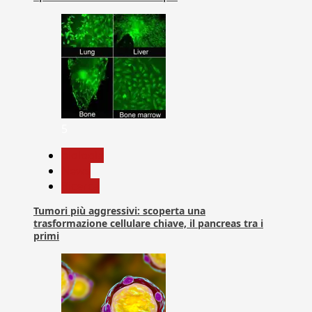
5
biologia
News
Ricerca
Tumori più aggressivi: scoperta una
trasformazione cellulare chiave, il pancreas tra i
primi