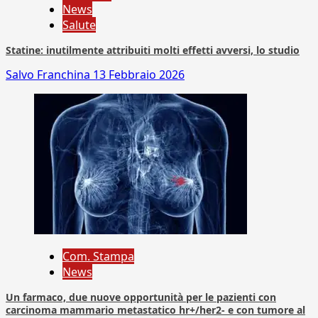
News
Salute
Statine: inutilmente attribuiti molti effetti avversi, lo studio
Salvo Franchina
13 Febbraio 2026
Com. Stampa
News
Un farmaco, due nuove opportunità per le pazienti con
carcinoma mammario metastatico hr+/her2- e con tumore al