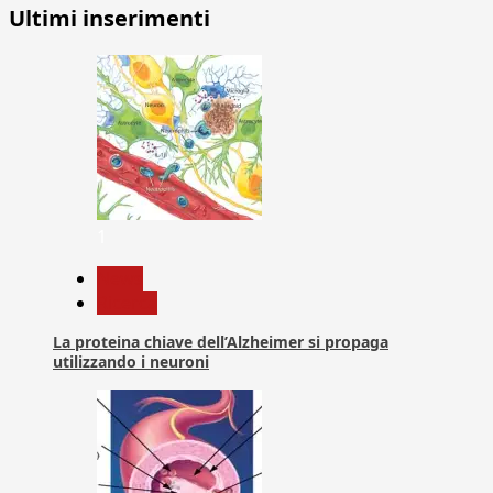
Ultimi inserimenti
1
News
Ricerca
La proteina chiave dell’Alzheimer si propaga
utilizzando i neuroni