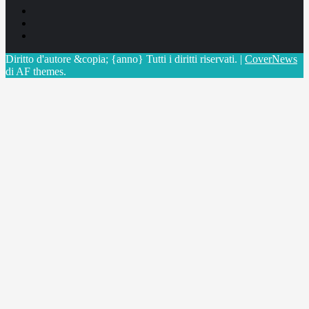
Facebook
Linkedin
X
Diritto d'autore &copia; {anno} Tutti i diritti riservati.
|
CoverNews
di AF themes.