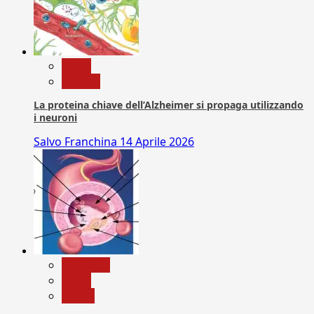
News
Ricerca
La proteina chiave dell’Alzheimer si propaga utilizzando
i neuroni
Salvo Franchina
14 Aprile 2026
Medicina
News
Salute