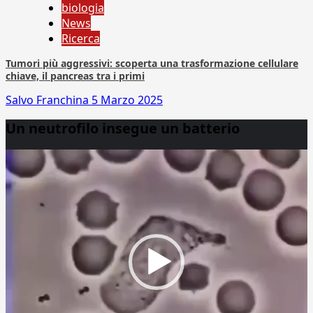
biologia
News
Ricerca
Tumori più aggressivi: scoperta una trasformazione cellulare
chiave, il pancreas tra i primi
Salvo Franchina
5 Marzo 2025
Un neutrofilo insegue un batterio
Video
Player