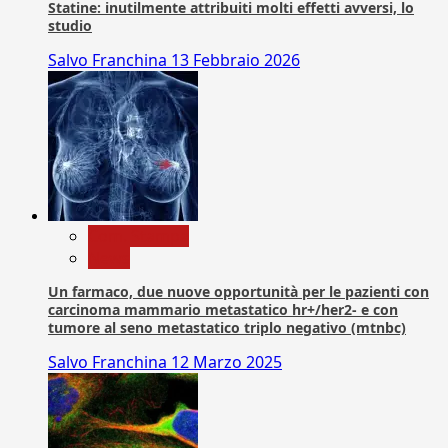
Statine: inutilmente attribuiti molti effetti avversi, lo
studio
Salvo Franchina
13 Febbraio 2026
Com. Stampa
News
Un farmaco, due nuove opportunità per le pazienti con
carcinoma mammario metastatico hr+/her2- e con
tumore al seno metastatico triplo negativo (mtnbc)
Salvo Franchina
12 Marzo 2025