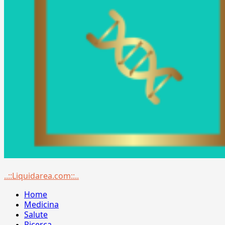
Menu
..::Liquidarea.com::..
principale
Home
Medicina
Salute
Ricerca