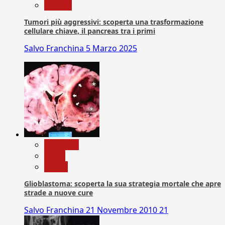
Ricerca
Tumori più aggressivi: scoperta una trasformazione
cellulare chiave, il pancreas tra i primi
Salvo Franchina
5 Marzo 2025
Medicina
News
Salute
Glioblastoma: scoperta la sua strategia mortale che apre
strade a nuove cure
Salvo Franchina
21 Novembre 2010
21