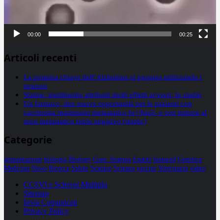
00:00
00:25
Articoli recenti
La proteina chiave dell’Alzheimer si propaga utilizzando i
neuroni
Statine: inutilmente attribuiti molti effetti avversi, lo studio
Un farmaco, due nuove opportunità per le pazienti con
carcinoma mammario metastatico hr+/her2- e con tumore al
seno metastatico triplo negativo (mtnbc)
Categorie
alimentazione
biologia
Biology
Com. Stampa
Epatiti
featured
Genetica
Medicina
News
Ricerca
Salute
Science
Scienza
vaccini
Veterinaria
video
CCSVI e Sclerosi Multipla
Sitemap
Invia Comunicati
Privacy Policy