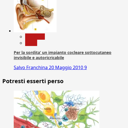
Medicina
News
Per la sordita’ un impianto cocleare sottocutaneo
invisibile e autoricricabile
Salvo Franchina
20 Maggio 2010
9
Potresti esserti perso