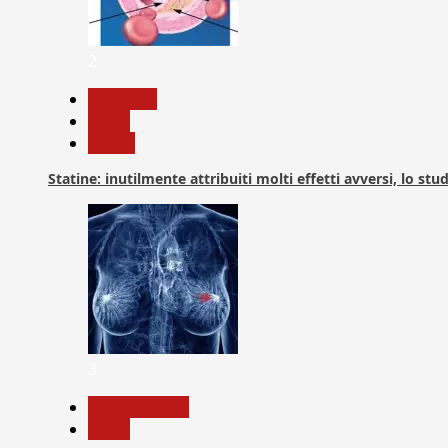
2
Medicina
News
Salute
Statine: inutilmente attribuiti molti effetti avversi, lo stu
3
Com. Stampa
News