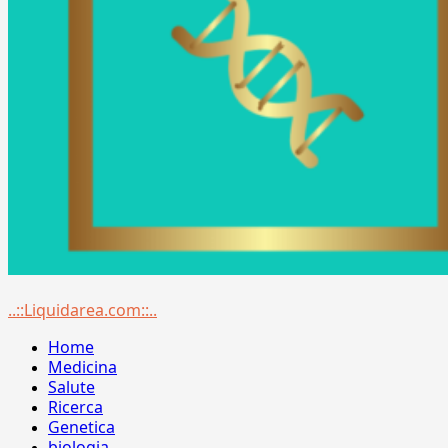
Menu
..::Liquidarea.com::..
principale
Home
Medicina
Salute
Ricerca
Genetica
biologia