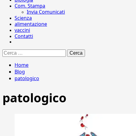
Com. Stampa
Invia Comunicati
Scienza
alimentazione
vaccini
Contatti
Ricerca
per:
Home
Blog
patologico
patologico