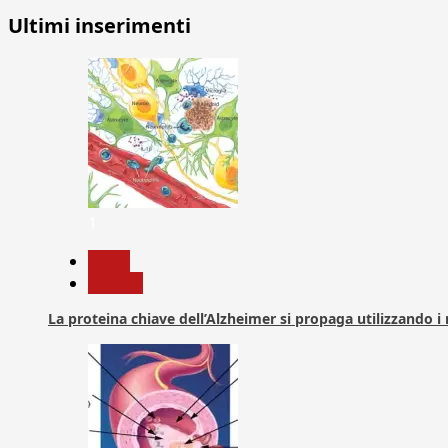
Ultimi inserimenti
1
News
Ricerca
La proteina chiave dell’Alzheimer si propaga utilizzando i