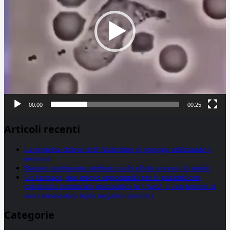
00:00
00:25
Articoli recenti
La proteina chiave dell’Alzheimer si propaga utilizzando i
neuroni
Statine: inutilmente attribuiti molti effetti avversi, lo studio
Un farmaco, due nuove opportunità per le pazienti con
carcinoma mammario metastatico hr+/her2- e con tumore al
seno metastatico triplo negativo (mtnbc)
Categorie