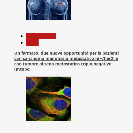
3
Com. Stampa
News
Un farmaco, due nuove opportunità per le pazienti
con carcinoma mammario metastatico hr+/her2- e
con tumore al seno metastatico triplo negativo
(mtnbc)
4