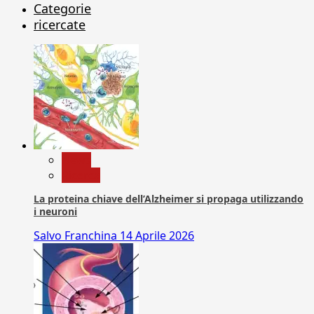
Categorie
ricercate
News
Ricerca
La proteina chiave dell’Alzheimer si propaga utilizzando
i neuroni
Salvo Franchina
14 Aprile 2026