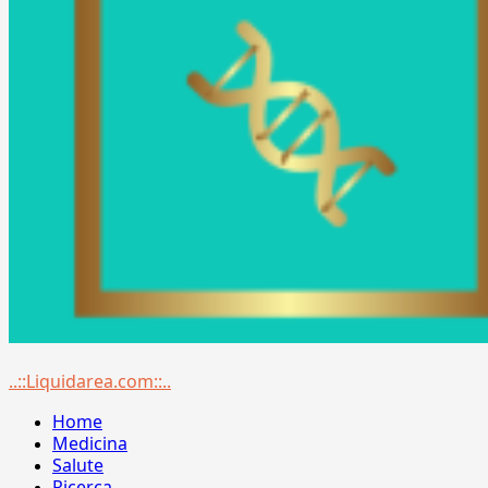
Menu
..::Liquidarea.com::..
principale
Home
Medicina
Salute
Ricerca