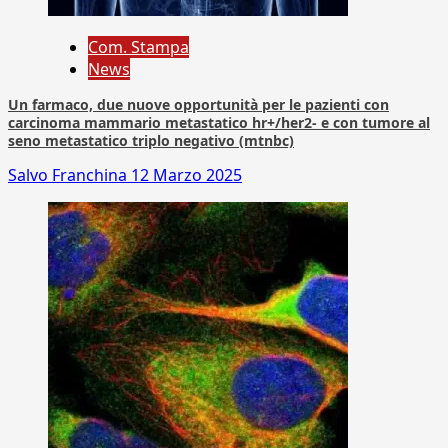
Com. Stampa
News
Un farmaco, due nuove opportunità per le pazienti con
carcinoma mammario metastatico hr+/her2- e con tumore al
seno metastatico triplo negativo (mtnbc)
Salvo Franchina
12 Marzo 2025