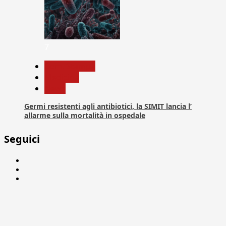
7
Com. Stampa
Medicina
News
Germi resistenti agli antibiotici, la SIMIT lancia l’
allarme sulla mortalità in ospedale
Seguici
Facebook
Linkedin
X