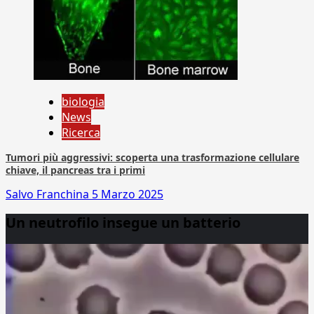
biologia
News
Ricerca
Tumori più aggressivi: scoperta una trasformazione cellulare
chiave, il pancreas tra i primi
Salvo Franchina
5 Marzo 2025
Un neutrofilo insegue un batterio
Video
Player