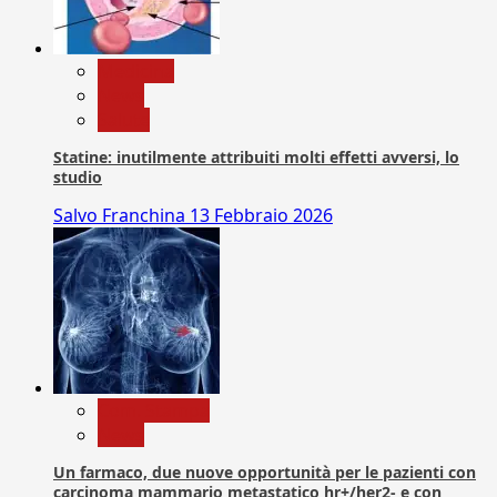
Medicina
News
Salute
Statine: inutilmente attribuiti molti effetti avversi, lo
studio
Salvo Franchina
13 Febbraio 2026
Com. Stampa
News
Un farmaco, due nuove opportunità per le pazienti con
carcinoma mammario metastatico hr+/her2- e con