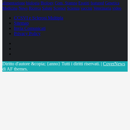
alimentazione
biologia
Biology
Com. Stampa
Epatiti
featured
Genetica
Medicina
News
Ricerca
Salute
Science
Scienza
vaccini
Veterinaria
video
CCSVI e Sclerosi Multipla
Sitemap
Invia Comunicati
Privacy Policy
Facebook
Linkedin
X
Diritto d'autore &copia; {anno} Tutti i diritti riservati.
|
CoverNews
di AF themes.