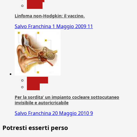
vaccini
Linfoma non-Hodgkin: il vaccino.
Salvo Franchina
1 Maggio 2009
11
Medicina
News
Per la sordita’ un impianto cocleare sottocutaneo
invisibile e autoricricabile
Salvo Franchina
20 Maggio 2010
9
Potresti esserti perso