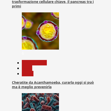
trasformazione cellulare chiave, il pancreas tra i
primi
6
Com. Stampa
News
Salute
Cheratite da Acanthamoeba, curarla oggi si può
ma è meglio prevenirla