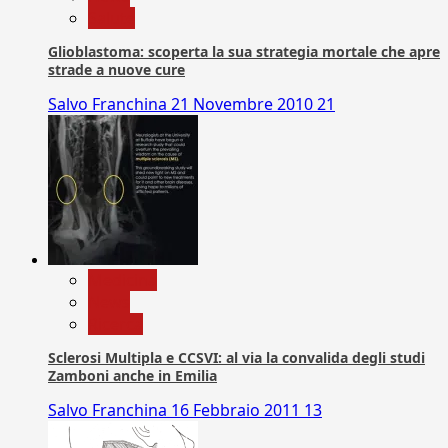
Salute
Glioblastoma: scoperta la sua strategia mortale che apre
strade a nuove cure
Salvo Franchina
21 Novembre 2010
21
Medicina
News
Ricerca
Sclerosi Multipla e CCSVI: al via la convalida degli studi
Zamboni anche in Emilia
Salvo Franchina
16 Febbraio 2011
13