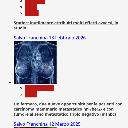
Medicina
News
Salute
Statine: inutilmente attribuiti molti effetti avversi, lo
studio
Salvo Franchina
13 Febbraio 2026
Com. Stampa
News
Un farmaco, due nuove opportunità per le pazienti con
carcinoma mammario metastatico hr+/her2- e con
tumore al seno metastatico triplo negativo (mtnbc)
Salvo Franchina
12 Marzo 2025