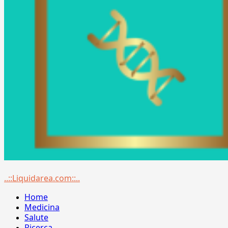
Menu
..::Liquidarea.com::..
principale
Home
Medicina
Salute
Ricerca