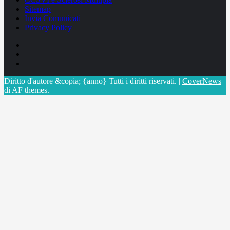
Sitemap
Invia Comunicati
Privacy Policy
Facebook
Linkedin
X
Diritto d'autore &copia; {anno} Tutti i diritti riservati.
|
CoverNews
di AF themes.