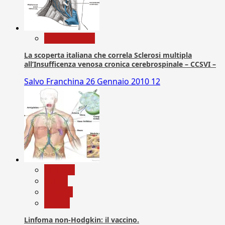
Com. Stampa
La scoperta italiana che correla Sclerosi multipla
all’Insufficenza venosa cronica cerebrospinale – CCSVI –
Salvo Franchina
26 Gennaio 2010
12
biologia
Salute
Scienza
vaccini
Linfoma non-Hodgkin: il vaccino.