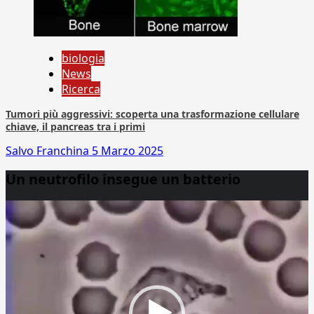
biologia
News
Ricerca
Tumori più aggressivi: scoperta una trasformazione cellulare
chiave, il pancreas tra i primi
Salvo Franchina
5 Marzo 2025
Un neutrofilo insegue un batterio
Video
Player