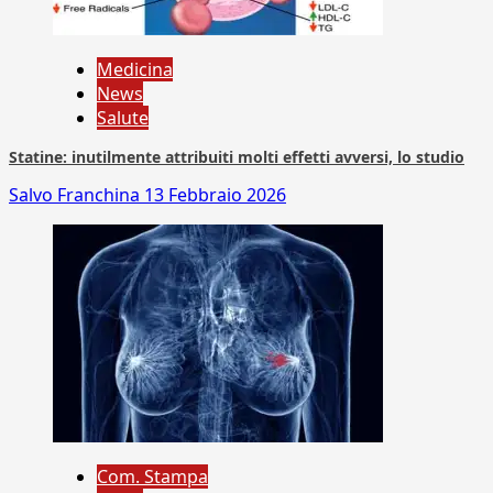
Medicina
News
Salute
Statine: inutilmente attribuiti molti effetti avversi, lo studio
Salvo Franchina
13 Febbraio 2026
Com. Stampa