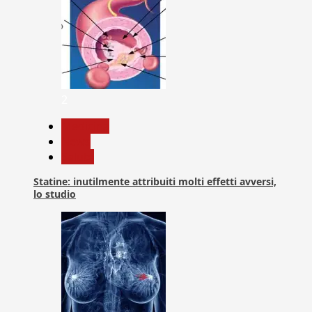
2
Medicina
News
Salute
Statine: inutilmente attribuiti molti effetti avversi,
lo studio