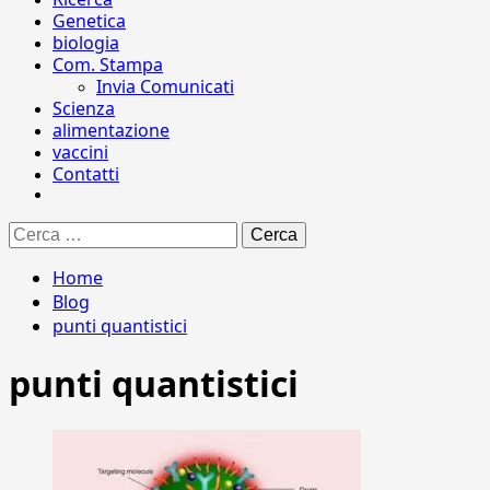
Genetica
biologia
Com. Stampa
Invia Comunicati
Scienza
alimentazione
vaccini
Contatti
Ricerca
per:
Home
Blog
punti quantistici
punti quantistici