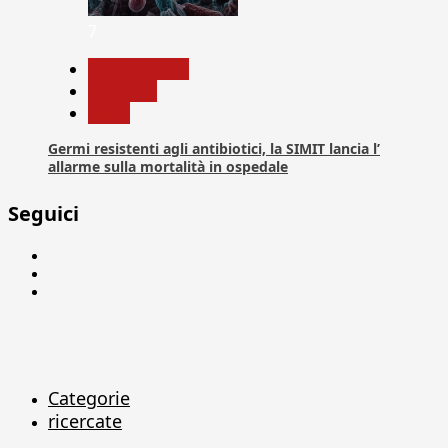
7
Com. Stampa
Medicina
News
Germi resistenti agli antibiotici, la SIMIT lancia l’
allarme sulla mortalità in ospedale
Seguici
Facebook
Linkedin
X
Categorie
ricercate