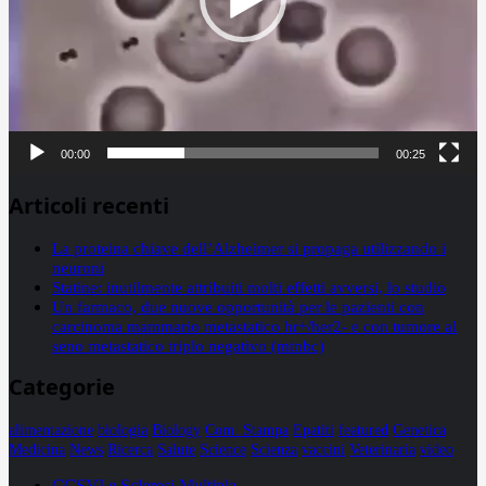
00:00
00:25
Articoli recenti
La proteina chiave dell’Alzheimer si propaga utilizzando i
neuroni
Statine: inutilmente attribuiti molti effetti avversi, lo studio
Un farmaco, due nuove opportunità per le pazienti con
carcinoma mammario metastatico hr+/her2- e con tumore al
seno metastatico triplo negativo (mtnbc)
Categorie
alimentazione
biologia
Biology
Com. Stampa
Epatiti
featured
Genetica
Medicina
News
Ricerca
Salute
Science
Scienza
vaccini
Veterinaria
video
CCSVI e Sclerosi Multipla