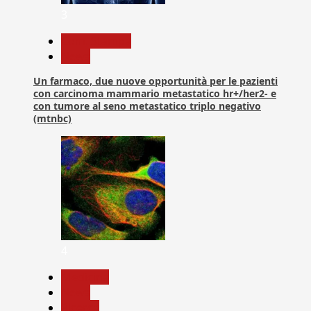
3
Com. Stampa
News
Un farmaco, due nuove opportunità per le pazienti
con carcinoma mammario metastatico hr+/her2- e
con tumore al seno metastatico triplo negativo
(mtnbc)
4
Medicina
News
Ricerca