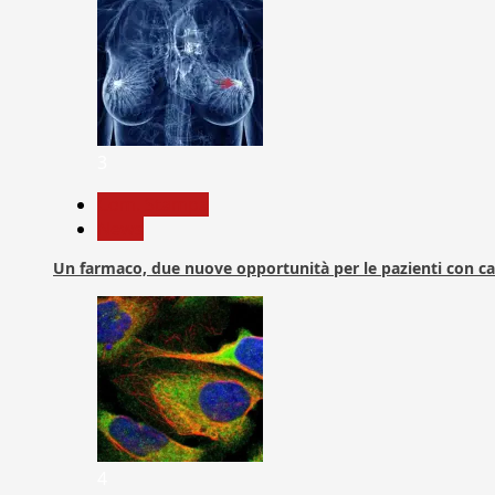
3
Com. Stampa
News
Un farmaco, due nuove opportunità per le pazienti con c
4