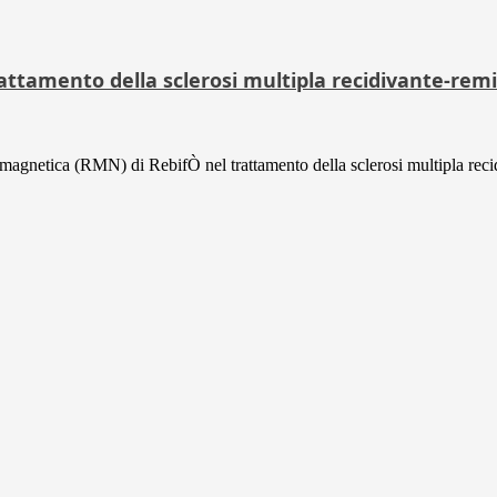
trattamento della sclerosi multipla recidivante-rem
magnetica (RMN) di RebifÒ nel trattamento della sclerosi multipla recid