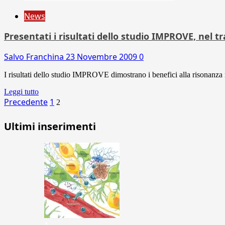
News
Presentati i risultati dello studio IMPROVE, nel 
Salvo Franchina
23 Novembre 2009
0
I risultati dello studio IMPROVE dimostrano i benefici alla risonanza 
Leggi tutto
Paginazione
Precedente
1
2
degli
Ultimi inserimenti
articoli