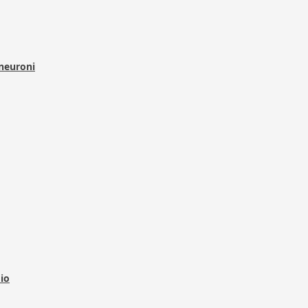
 neuroni
dio