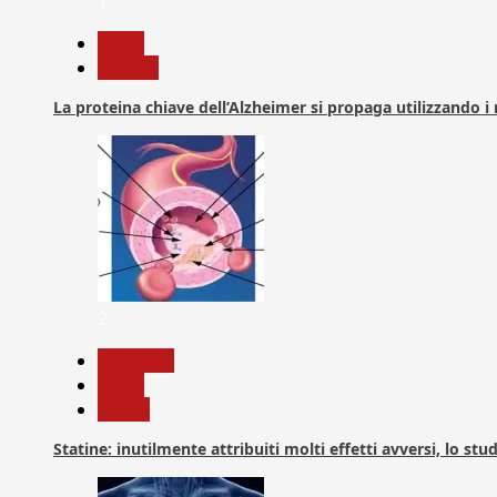
1
News
Ricerca
La proteina chiave dell’Alzheimer si propaga utilizzando i
2
Medicina
News
Salute
Statine: inutilmente attribuiti molti effetti avversi, lo stu