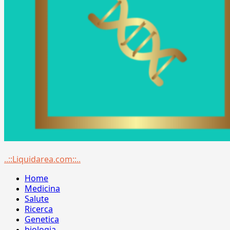
Menu
..::Liquidarea.com::..
principale
Home
Medicina
Salute
Ricerca
Genetica
biologia