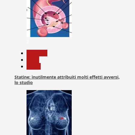
2
Medicina
News
Salute
Statine: inutilmente attribuiti molti effetti avversi,
lo studio