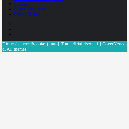
Sitemap
Invia Comunicati
Privacy Policy
Facebook
Linkedin
X
Diritto d'autore &copia; {anno} Tutti i diritti riservati.
|
CoverNews
di AF themes.