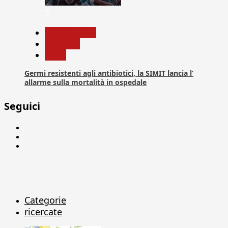
7
Com. Stampa
Medicina
News
Germi resistenti agli antibiotici, la SIMIT lancia l’
allarme sulla mortalità in ospedale
Seguici
Facebook
Linkedin
X
Categorie
ricercate