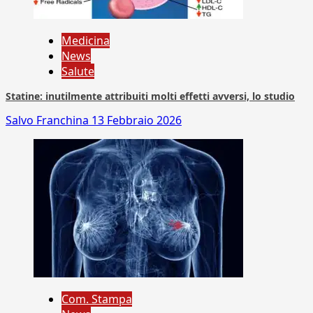
Medicina
News
Salute
Statine: inutilmente attribuiti molti effetti avversi, lo studio
Salvo Franchina
13 Febbraio 2026
Com. Stampa