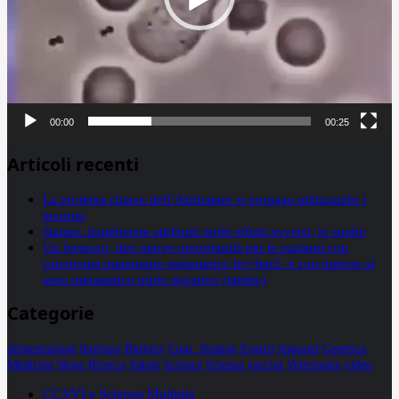
00:00
00:25
Articoli recenti
La proteina chiave dell’Alzheimer si propaga utilizzando i
neuroni
Statine: inutilmente attribuiti molti effetti avversi, lo studio
Un farmaco, due nuove opportunità per le pazienti con
carcinoma mammario metastatico hr+/her2- e con tumore al
seno metastatico triplo negativo (mtnbc)
Categorie
alimentazione
biologia
Biology
Com. Stampa
Epatiti
featured
Genetica
Medicina
News
Ricerca
Salute
Science
Scienza
vaccini
Veterinaria
video
CCSVI e Sclerosi Multipla