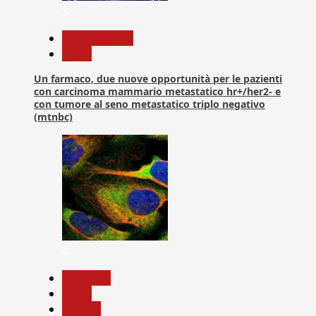
3
Com. Stampa
News
Un farmaco, due nuove opportunità per le pazienti
con carcinoma mammario metastatico hr+/her2- e
con tumore al seno metastatico triplo negativo
(mtnbc)
4
Medicina
News
Ricerca