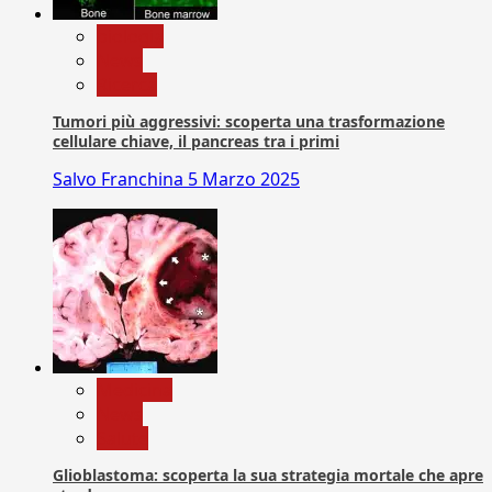
biologia
News
Ricerca
Tumori più aggressivi: scoperta una trasformazione
cellulare chiave, il pancreas tra i primi
Salvo Franchina
5 Marzo 2025
Medicina
News
Salute
Glioblastoma: scoperta la sua strategia mortale che apre