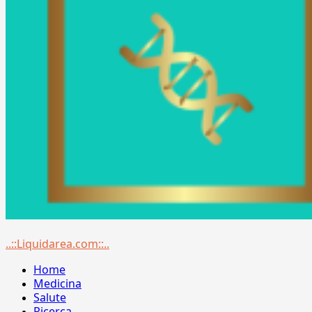
Menu
..::Liquidarea.com::..
principale
Home
Medicina
Salute
Ricerca