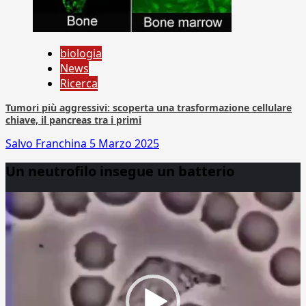
biologia
News
Ricerca
Tumori più aggressivi: scoperta una trasformazione cellulare
chiave, il pancreas tra i primi
Salvo Franchina
5 Marzo 2025
Un neutrofilo insegue un batterio
Video
Player