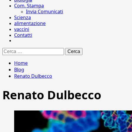
Com. Stampa
Invia Comunicati
Scienza
alimentazione
vaccini
Contatti
Ricerca
per:
Home
Blog
Renato Dulbecco
Renato Dulbecco