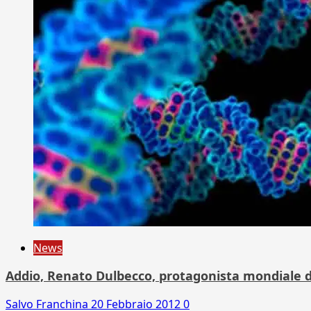
News
Addio, Renato Dulbecco, protagonista mondiale d
Salvo Franchina
20 Febbraio 2012
0