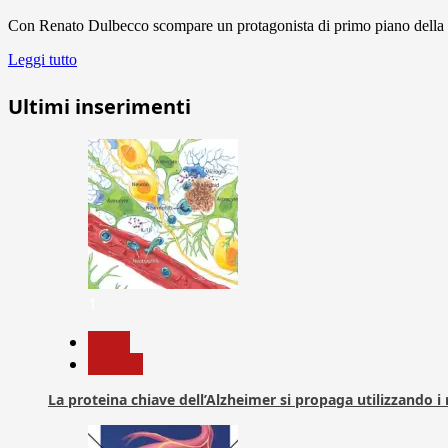
Con Renato Dulbecco scompare un protagonista di primo piano della r
Leggi tutto
Ultimi inserimenti
1
News
Ricerca
La proteina chiave dell’Alzheimer si propaga utilizzando i