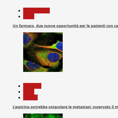
3
Com. Stampa
News
Un farmaco, due nuove opportunità per le pazienti con c
4
Medicina
News
Ricerca
L’aspirina potrebbe ostacolare le metastasi: osservato il