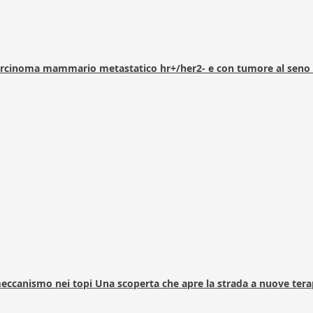
arcinoma mammario metastatico hr+/her2- e con tumore al seno 
 meccanismo nei topi Una scoperta che apre la strada a nuove tera