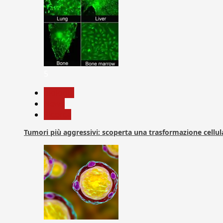
5
biologia
News
Ricerca
Tumori più aggressivi: scoperta una trasformazione cellular