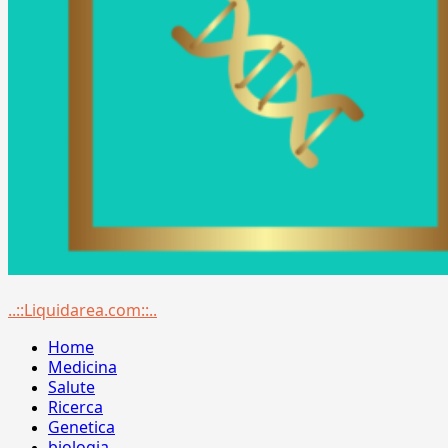
Menu
..::Liquidarea.com::..
principale
Home
Medicina
Salute
Ricerca
Genetica
biologia