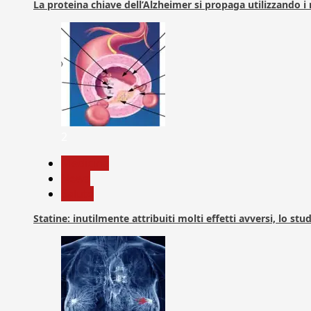
La proteina chiave dell’Alzheimer si propaga utilizzando i
2
Medicina
News
Salute
Statine: inutilmente attribuiti molti effetti avversi, lo stu