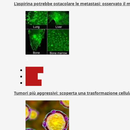
L’aspirina potrebbe ostacolare le metastasi: osservato il
5
biologia
News
Ricerca
Tumori più aggressivi: scoperta una trasformazione cellular