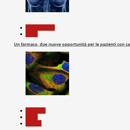
3
Com. Stampa
News
Un farmaco, due nuove opportunità per le pazienti con c
4
Medicina
News
Ricerca