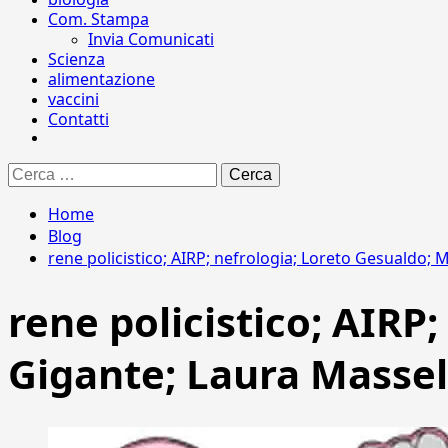
Com. Stampa
Invia Comunicati
Scienza
alimentazione
vaccini
Contatti
Ricerca
per:
Home
Blog
rene policistico; AIRP; nefrologia; Loreto Gesualdo;
rene policistico; AIRP
Gigante; Laura Massel