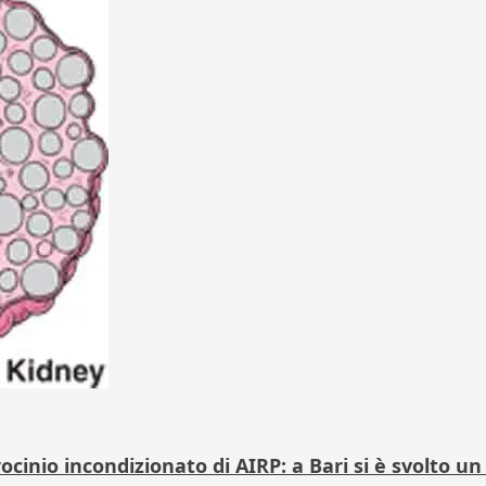
trocinio incondizionato di AIRP: a Bari si è svolto 