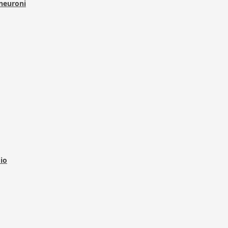
 neuroni
dio