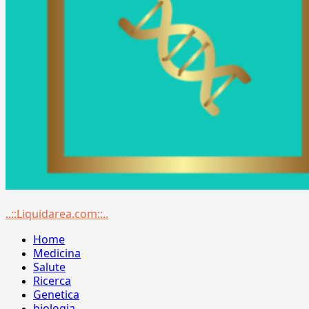
Menu
..::Liquidarea.com::..
principale
Home
Medicina
Salute
Ricerca
Genetica
biologia