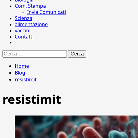
Com. Stampa
Invia Comunicati
Scienza
alimentazione
vaccini
Contatti
Ricerca
per:
Home
Blog
resistimit
resistimit