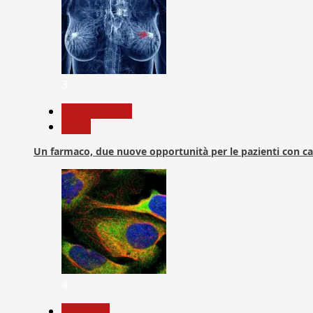
3
Com. Stampa
News
Un farmaco, due nuove opportunità per le pazienti con c
4
Medicina