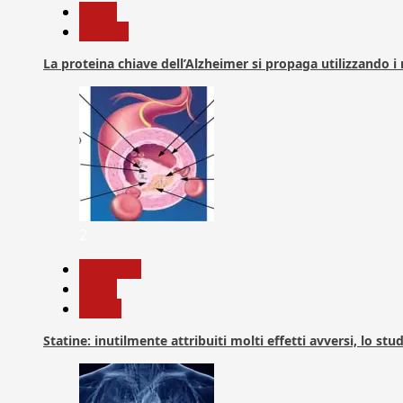
News
Ricerca
La proteina chiave dell’Alzheimer si propaga utilizzando i
2
Medicina
News
Salute
Statine: inutilmente attribuiti molti effetti avversi, lo stu