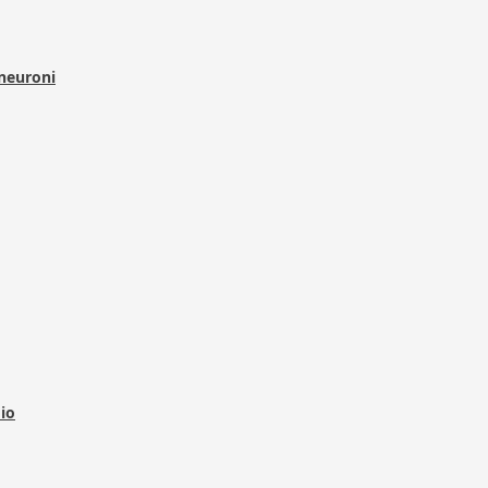
 neuroni
dio