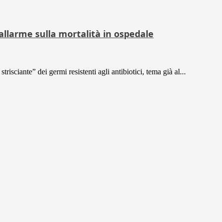
’ allarme sulla mortalità in ospedale
isciante” dei germi resistenti agli antibiotici, tema già al...