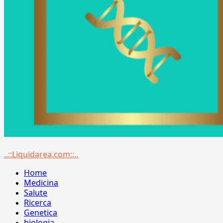
Menu
..::Liquidarea.com::..
principale
Home
Medicina
Salute
Ricerca
Genetica
biologia