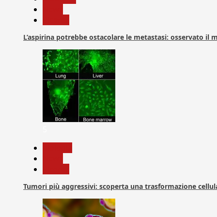
News
Ricerca
L’aspirina potrebbe ostacolare le metastasi: osservato il
5
biologia
News
Ricerca
Tumori più aggressivi: scoperta una trasformazione cellular