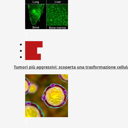
5
biologia
News
Ricerca
Tumori più aggressivi: scoperta una trasformazione cellular
6