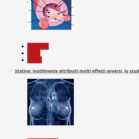
2
Medicina
News
Salute
Statine: inutilmente attribuiti molti effetti avversi, lo stu
3