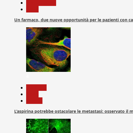
Com. Stampa
News
Un farmaco, due nuove opportunità per le pazienti con c
4
Medicina
News
Ricerca
L’aspirina potrebbe ostacolare le metastasi: osservato il