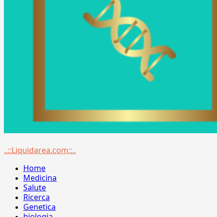
Menu
..::Liquidarea.com::..
principale
Home
Medicina
Salute
Ricerca
Genetica
biologia