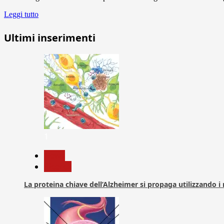
Leggi tutto
Ultimi inserimenti
1
News
Ricerca
La proteina chiave dell’Alzheimer si propaga utilizzando i