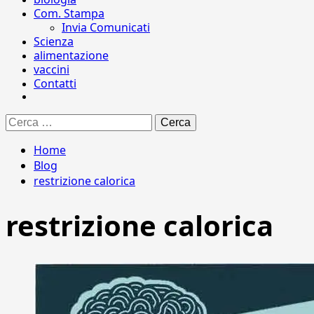
Com. Stampa
Invia Comunicati
Scienza
alimentazione
vaccini
Contatti
Ricerca
per:
Home
Blog
restrizione calorica
restrizione calorica