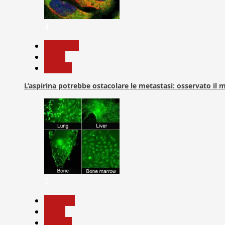
4
Medicina
News
Ricerca
L’aspirina potrebbe ostacolare le metastasi: osservato il
5
biologia
News
Ricerca