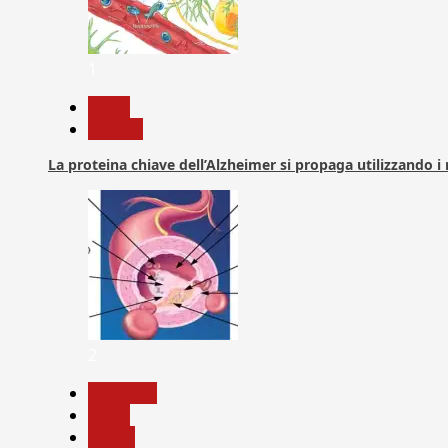
1
News
Ricerca
La proteina chiave dell’Alzheimer si propaga utilizzando i
2
Medicina
News
Salute