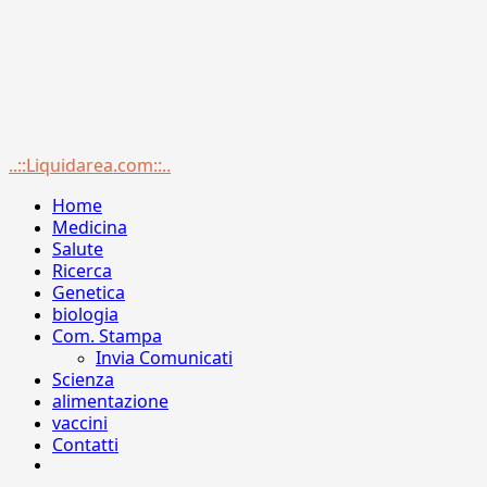
Menu
..::Liquidarea.com::..
principale
Home
Medicina
Salute
Ricerca
Genetica
biologia
Com. Stampa
Invia Comunicati
Scienza
alimentazione
vaccini
Contatti