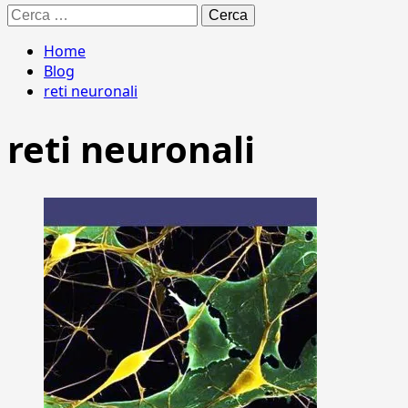
Ricerca
per:
Home
Blog
reti neuronali
reti neuronali