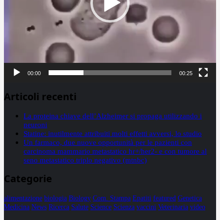
00:00
00:25
Articoli recenti
La proteina chiave dell’Alzheimer si propaga utilizzando i
neuroni
Statine: inutilmente attribuiti molti effetti avversi, lo studio
Un farmaco, due nuove opportunità per le pazienti con
carcinoma mammario metastatico hr+/her2- e con tumore al
seno metastatico triplo negativo (mtnbc)
Categorie
alimentazione
biologia
Biology
Com. Stampa
Epatiti
featured
Genetica
Medicina
News
Ricerca
Salute
Science
Scienza
vaccini
Veterinaria
video