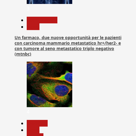
3
Com. Stampa
News
Un farmaco, due nuove opportunità per le pazienti
con carcinoma mammario metastatico hr+/her2- e
con tumore al seno metastatico triplo negativo
(mtnbc)
4
Medicina
News