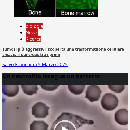
biologia
News
Ricerca
Tumori più aggressivi: scoperta una trasformazione cellulare
chiave, il pancreas tra i primi
Salvo Franchina
5 Marzo 2025
Un neutrofilo insegue un batterio
Video
Player