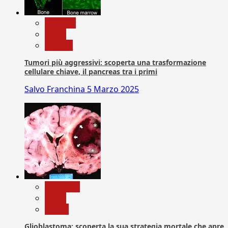
biologia
News
Ricerca
Tumori più aggressivi: scoperta una trasformazione
cellulare chiave, il pancreas tra i primi
Salvo Franchina
5 Marzo 2025
Medicina
News
Salute
Glioblastoma: scoperta la sua strategia mortale che apre