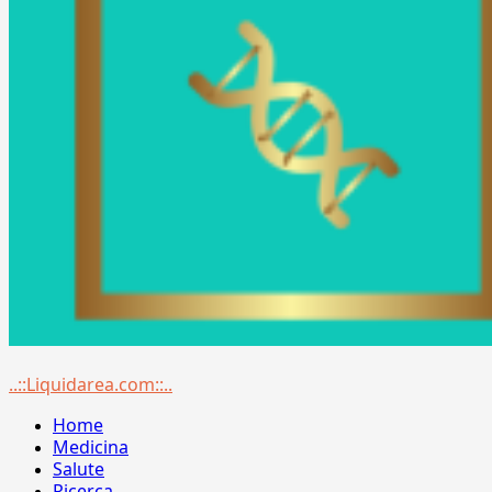
Menu
..::Liquidarea.com::..
principale
Home
Medicina
Salute
Ricerca