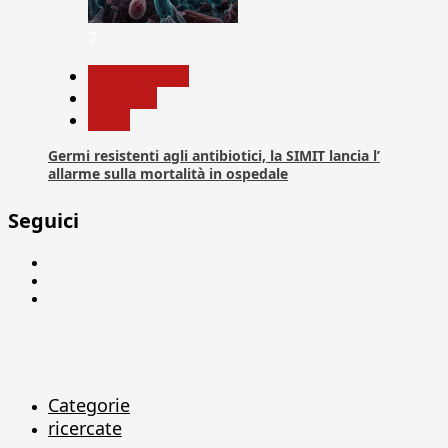
7
Com. Stampa
Medicina
News
Germi resistenti agli antibiotici, la SIMIT lancia l’
allarme sulla mortalità in ospedale
Seguici
Facebook
Linkedin
X
Categorie
ricercate