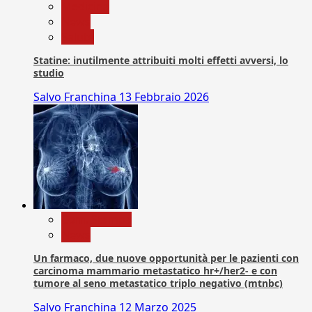
Medicina
News
Salute
Statine: inutilmente attribuiti molti effetti avversi, lo
studio
Salvo Franchina
13 Febbraio 2026
Com. Stampa
News
Un farmaco, due nuove opportunità per le pazienti con
carcinoma mammario metastatico hr+/her2- e con
tumore al seno metastatico triplo negativo (mtnbc)
Salvo Franchina
12 Marzo 2025