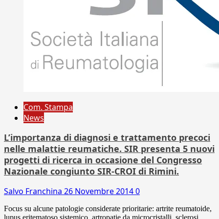
Com. Stampa
News
L’importanza di diagnosi e trattamento precoci
nelle malattie reumatiche. SIR presenta 5 nuovi
progetti di ricerca in occasione del Congresso
Nazionale congiunto SIR-CROI di Rimini.
Salvo Franchina
26 Novembre 2014
0
Focus su alcune patologie considerate prioritarie: artrite reumatoide,
lupus eritematoso sistemico, artropatie da microcristalli, sclerosi