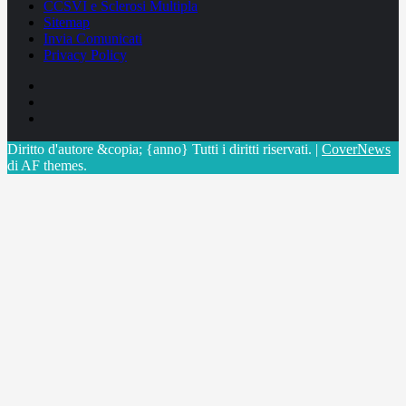
CCSVI e Sclerosi Multipla
Sitemap
Invia Comunicati
Privacy Policy
Facebook
Linkedin
X
Diritto d'autore &copia; {anno} Tutti i diritti riservati.
|
CoverNews
di AF themes.