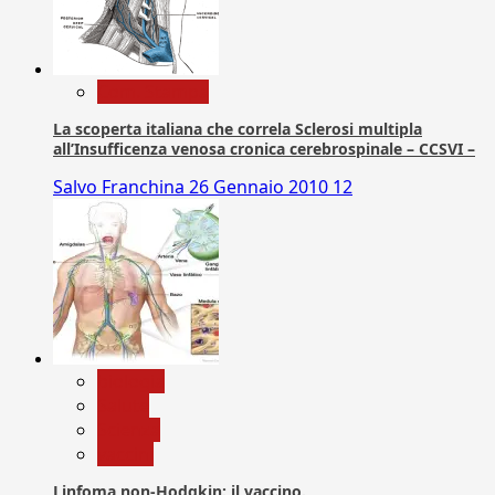
Com. Stampa
La scoperta italiana che correla Sclerosi multipla
all’Insufficenza venosa cronica cerebrospinale – CCSVI –
Salvo Franchina
26 Gennaio 2010
12
biologia
Salute
Scienza
vaccini
Linfoma non-Hodgkin: il vaccino.