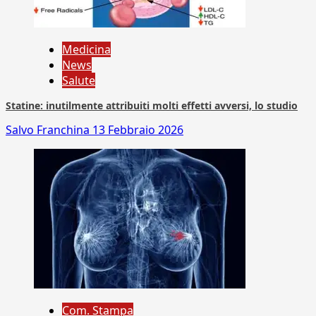
Medicina
News
Salute
Statine: inutilmente attribuiti molti effetti avversi, lo studio
Salvo Franchina
13 Febbraio 2026
Com. Stampa