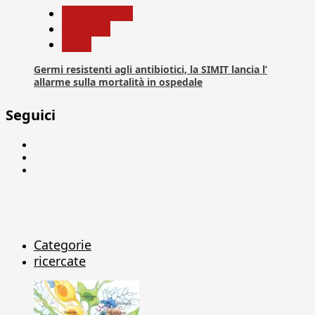
Com. Stampa
Medicina
News
Germi resistenti agli antibiotici, la SIMIT lancia l’
allarme sulla mortalità in ospedale
Seguici
Facebook
Linkedin
X
Categorie
ricercate