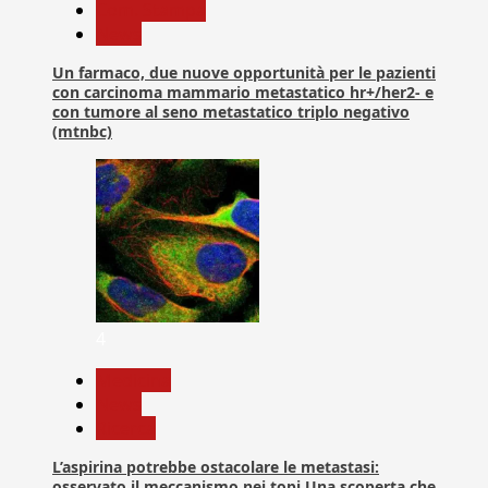
Com. Stampa
News
Un farmaco, due nuove opportunità per le pazienti
con carcinoma mammario metastatico hr+/her2- e
con tumore al seno metastatico triplo negativo
(mtnbc)
4
Medicina
News
Ricerca
L’aspirina potrebbe ostacolare le metastasi:
osservato il meccanismo nei topi Una scoperta che