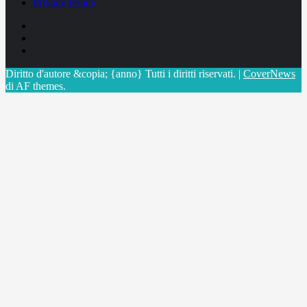
Privacy Policy
Facebook
Linkedin
X
Diritto d'autore &copia; {anno} Tutti i diritti riservati.
|
CoverNews
di AF themes.