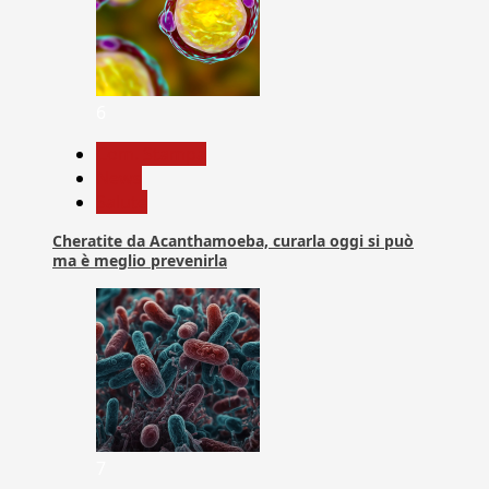
6
Com. Stampa
News
Salute
Cheratite da Acanthamoeba, curarla oggi si può
ma è meglio prevenirla
7