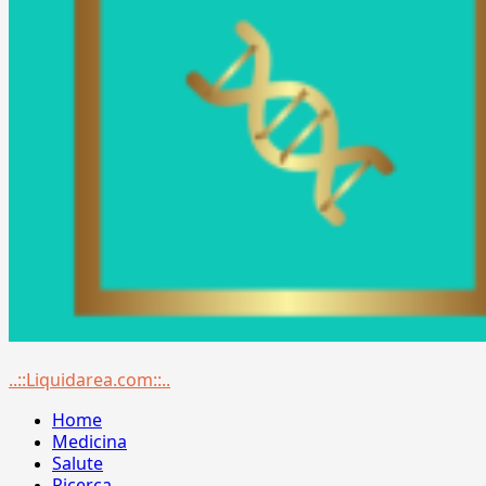
Menu
..::Liquidarea.com::..
principale
Home
Medicina
Salute
Ricerca