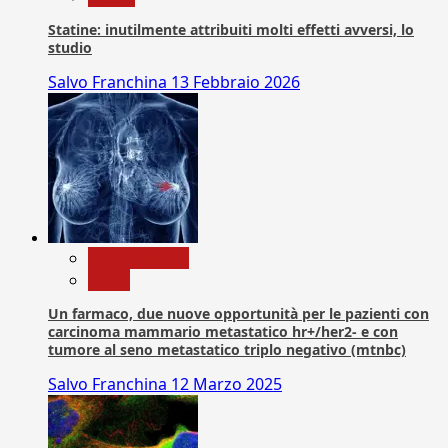
Statine: inutilmente attribuiti molti effetti avversi, lo
studio
Salvo Franchina
13 Febbraio 2026
Com. Stampa
News
Un farmaco, due nuove opportunità per le pazienti con
carcinoma mammario metastatico hr+/her2- e con
tumore al seno metastatico triplo negativo (mtnbc)
Salvo Franchina
12 Marzo 2025