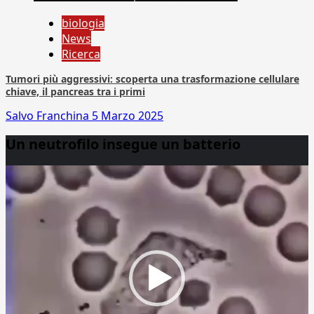
biologia
News
Ricerca
Tumori più aggressivi: scoperta una trasformazione cellulare
chiave, il pancreas tra i primi
Salvo Franchina
5 Marzo 2025
Un neutrofilo insegue un batterio
Video
Player