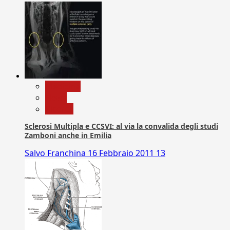
Medicina
News
Ricerca
Sclerosi Multipla e CCSVI: al via la convalida degli studi
Zamboni anche in Emilia
Salvo Franchina
16 Febbraio 2011
13