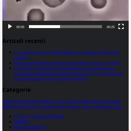
00:00
00:25
Articoli recenti
La proteina chiave dell’Alzheimer si propaga utilizzando i
neuroni
Statine: inutilmente attribuiti molti effetti avversi, lo studio
Un farmaco, due nuove opportunità per le pazienti con
carcinoma mammario metastatico hr+/her2- e con tumore al
seno metastatico triplo negativo (mtnbc)
Categorie
alimentazione
biologia
Biology
Com. Stampa
Epatiti
featured
Genetica
Medicina
News
Ricerca
Salute
Science
Scienza
vaccini
Veterinaria
video
CCSVI e Sclerosi Multipla
Sitemap
Invia Comunicati