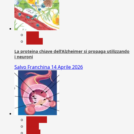
News
Ricerca
La proteina chiave dell’Alzheimer si propaga utilizzando
i neuroni
Salvo Franchina
14 Aprile 2026
Medicina
News
Salute