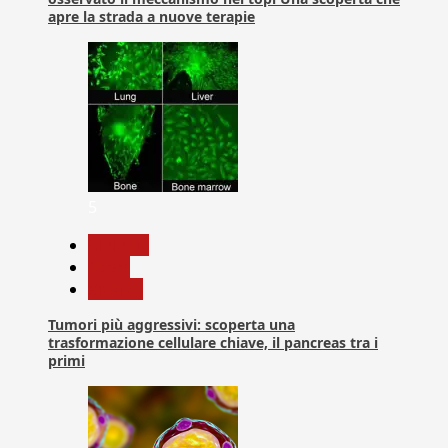
apre la strada a nuove terapie
5
biologia
News
Ricerca
Tumori più aggressivi: scoperta una
trasformazione cellulare chiave, il pancreas tra i
primi