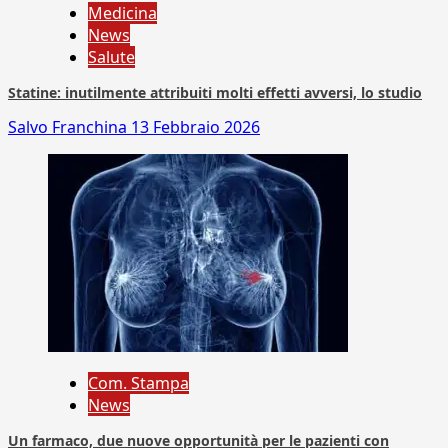
Medicina
News
Salute
Statine: inutilmente attribuiti molti effetti avversi, lo studio
Salvo Franchina
13 Febbraio 2026
Com. Stampa
News
Un farmaco, due nuove opportunità per le pazienti con