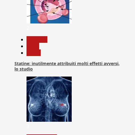
2
Medicina
News
Salute
Statine: inutilmente attribuiti molti effetti avversi,
lo studio
3