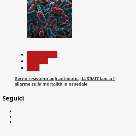
7
Com. Stampa
Medicina
News
Germi resistenti agli antibiotici, la SIMIT lancia l’
allarme sulla mortalità in ospedale
Seguici
Facebook
Linkedin
X