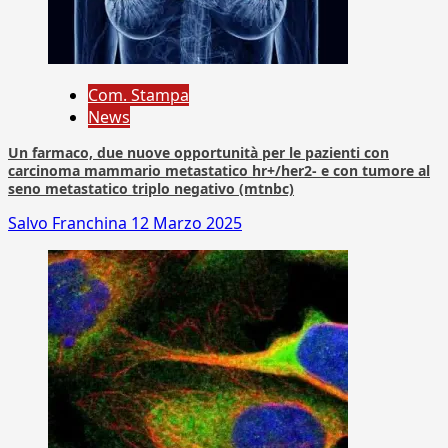
Com. Stampa
News
Un farmaco, due nuove opportunità per le pazienti con
carcinoma mammario metastatico hr+/her2- e con tumore al
seno metastatico triplo negativo (mtnbc)
Salvo Franchina
12 Marzo 2025