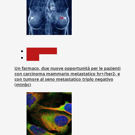
3
Com. Stampa
News
Un farmaco, due nuove opportunità per le pazienti
con carcinoma mammario metastatico hr+/her2- e
con tumore al seno metastatico triplo negativo
(mtnbc)