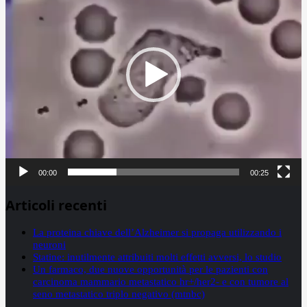
00:00
00:25
Articoli recenti
La proteina chiave dell’Alzheimer si propaga utilizzando i
neuroni
Statine: inutilmente attribuiti molti effetti avversi, lo studio
Un farmaco, due nuove opportunità per le pazienti con
carcinoma mammario metastatico hr+/her2- e con tumore al
seno metastatico triplo negativo (mtnbc)