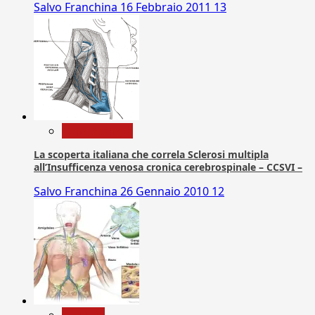
Salvo Franchina
16 Febbraio 2011
13
Com. Stampa
La scoperta italiana che correla Sclerosi multipla
all’Insufficenza venosa cronica cerebrospinale – CCSVI –
Salvo Franchina
26 Gennaio 2010
12
biologia