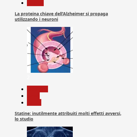
Ricerca
La proteina chiave dell’Alzheimer si propaga
utilizzando i neuroni
2
Medicina
News
Salute
Statine: inutilmente attribuiti molti effetti avversi,
lo studio