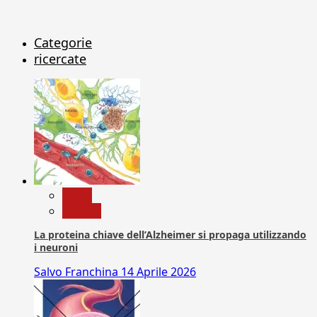
Categorie
ricercate
News
Ricerca
La proteina chiave dell’Alzheimer si propaga utilizzando
i neuroni
Salvo Franchina
14 Aprile 2026