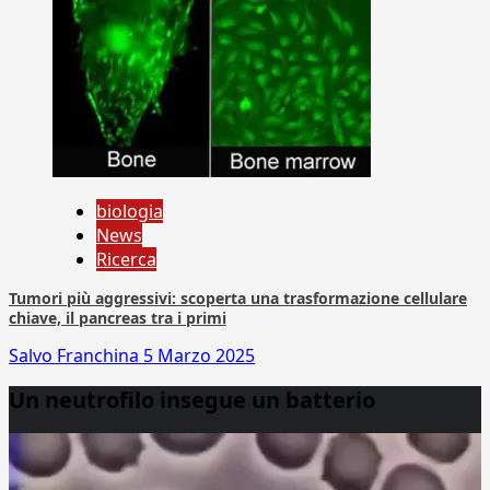
biologia
News
Ricerca
Tumori più aggressivi: scoperta una trasformazione cellulare
chiave, il pancreas tra i primi
Salvo Franchina
5 Marzo 2025
Un neutrofilo insegue un batterio
Video
Player