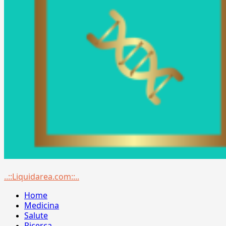
Menu
..::Liquidarea.com::..
principale
Home
Medicina
Salute
Ricerca