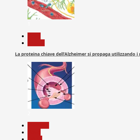
1
News
Ricerca
La proteina chiave dell’Alzheimer si propaga utilizzando i
2
Medicina
News
Salute