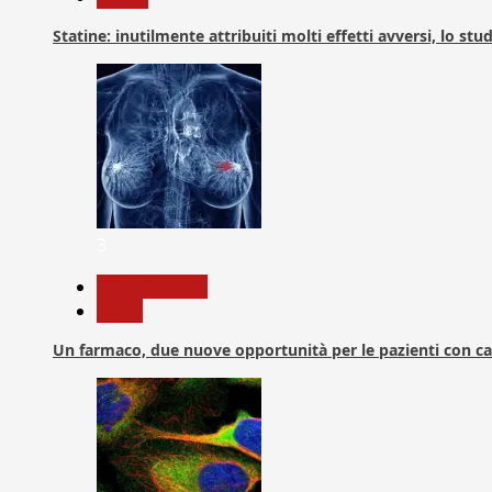
Statine: inutilmente attribuiti molti effetti avversi, lo stu
3
Com. Stampa
News
Un farmaco, due nuove opportunità per le pazienti con c