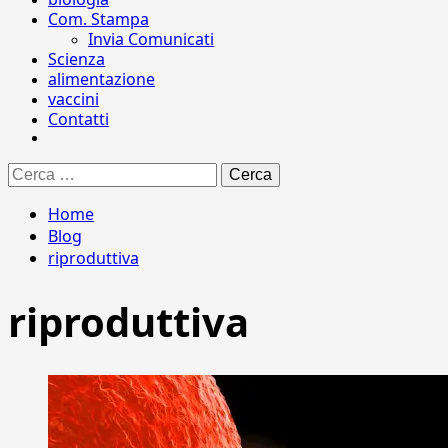
Com. Stampa
Invia Comunicati
Scienza
alimentazione
vaccini
Contatti
Ricerca
per:
Home
Blog
riproduttiva
riproduttiva