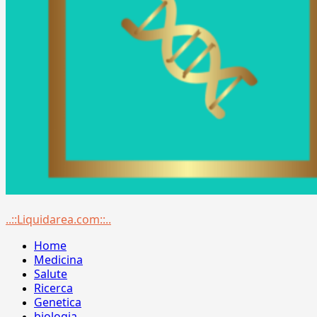
Menu
..::Liquidarea.com::..
principale
Home
Medicina
Salute
Ricerca
Genetica
biologia