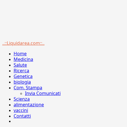
Menu
..::Liquidarea.com::..
principale
Home
Medicina
Salute
Ricerca
Genetica
biologia
Com. Stampa
Invia Comunicati
Scienza
alimentazione
vaccini
Contatti