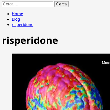
Ricerca
per:
Home
Blog
risperidone
risperidone