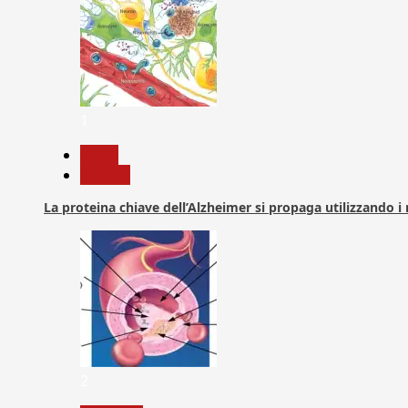
1
News
Ricerca
La proteina chiave dell’Alzheimer si propaga utilizzando i
2