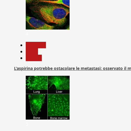
4
Medicina
News
Ricerca
L’aspirina potrebbe ostacolare le metastasi: osservato il
5