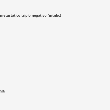
metastatico triplo negativo (mtnbc)
pie