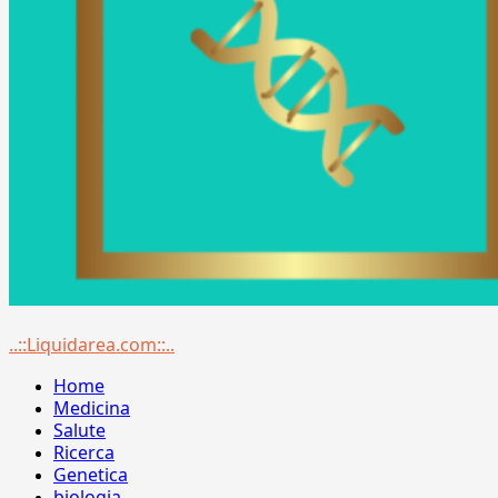
Menu
..::Liquidarea.com::..
principale
Home
Medicina
Salute
Ricerca
Genetica
biologia