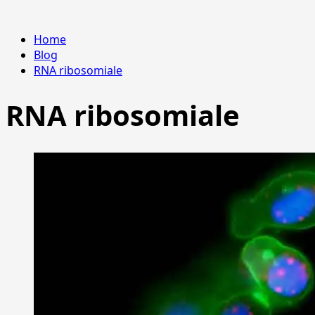
Home
Blog
RNA ribosomiale
RNA ribosomiale