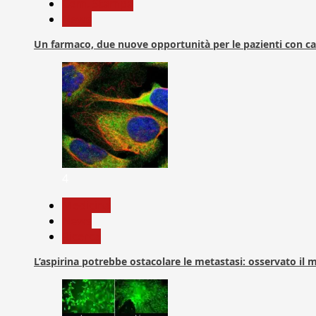
Com. Stampa
News
Un farmaco, due nuove opportunità per le pazienti con c
4
Medicina
News
Ricerca
L’aspirina potrebbe ostacolare le metastasi: osservato il