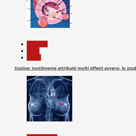
2
Medicina
News
Salute
Statine: inutilmente attribuiti molti effetti avversi, lo stu
3