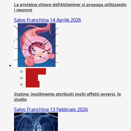
La proteina chiave dell’Alzheimer si propaga utilizzando
i neuroni
Salvo Franchina
14 Aprile 2026
Medicina
News
Salute
Statine: inutilmente attribuiti molti effetti avversi, lo
studio
Salvo Franchina
13 Febbraio 2026