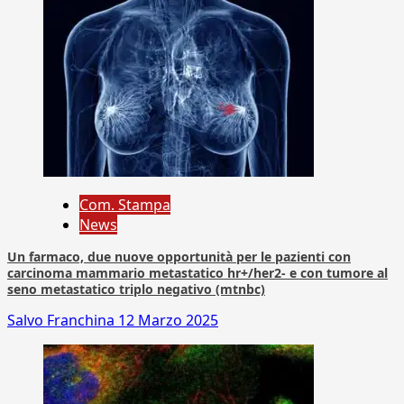
Com. Stampa
News
Un farmaco, due nuove opportunità per le pazienti con
carcinoma mammario metastatico hr+/her2- e con tumore al
seno metastatico triplo negativo (mtnbc)
Salvo Franchina
12 Marzo 2025