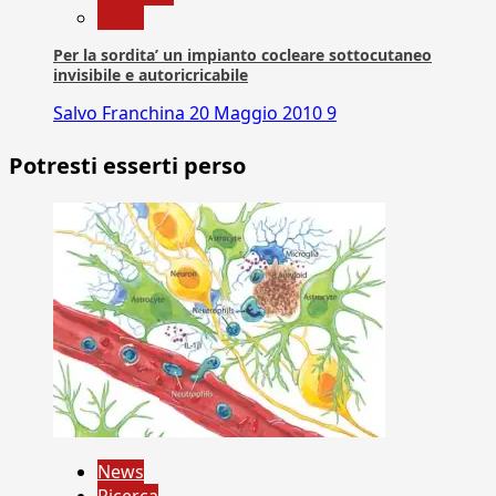
News
Per la sordita’ un impianto cocleare sottocutaneo
invisibile e autoricricabile
Salvo Franchina
20 Maggio 2010
9
Potresti esserti perso
News