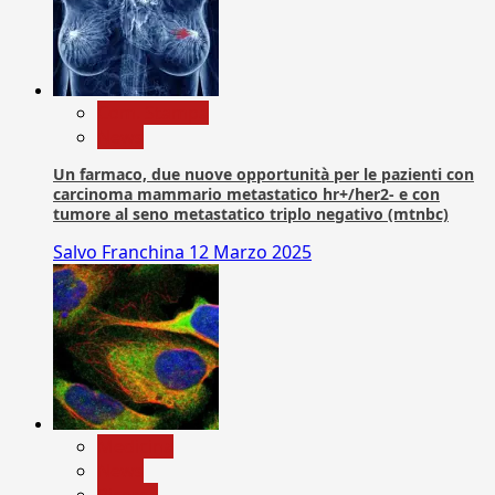
Com. Stampa
News
Un farmaco, due nuove opportunità per le pazienti con
carcinoma mammario metastatico hr+/her2- e con
tumore al seno metastatico triplo negativo (mtnbc)
Salvo Franchina
12 Marzo 2025
Medicina
News
Ricerca