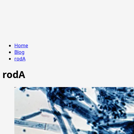
Home
Blog
rodA
rodA