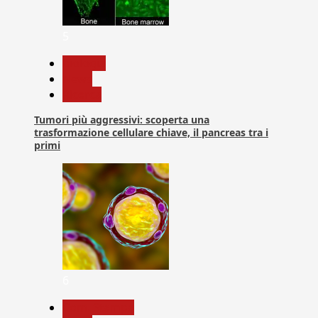
5
biologia
News
Ricerca
Tumori più aggressivi: scoperta una
trasformazione cellulare chiave, il pancreas tra i
primi
6
Com. Stampa