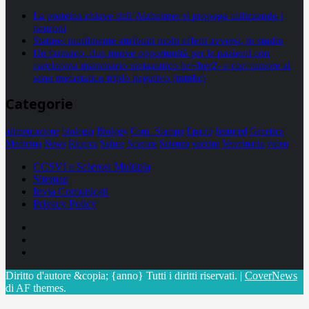
La proteina chiave dell’Alzheimer si propaga utilizzando i
neuroni
Statine: inutilmente attribuiti molti effetti avversi, lo studio
Un farmaco, due nuove opportunità per le pazienti con
carcinoma mammario metastatico hr+/her2- e con tumore al
seno metastatico triplo negativo (mtnbc)
Categorie
alimentazione
biologia
Biology
Com. Stampa
Epatiti
featured
Genetica
Medicina
News
Ricerca
Salute
Science
Scienza
vaccini
Veterinaria
video
CCSVI e Sclerosi Multipla
Sitemap
Invia Comunicati
Privacy Policy
Facebook
Linkedin
X
Diritto d'autore &copia; {anno} Tutti i diritti riservati.
|
CoverNews
di AF themes.