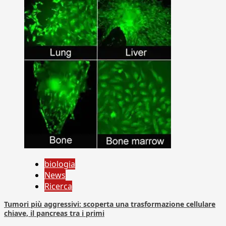
biologia
News
Ricerca
Tumori più aggressivi: scoperta una trasformazione cellulare
chiave, il pancreas tra i primi