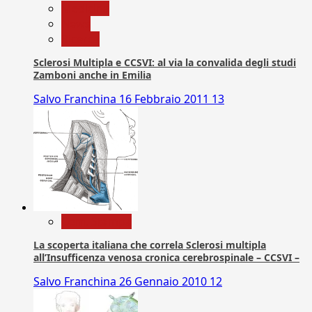
Medicina
News
Ricerca
Sclerosi Multipla e CCSVI: al via la convalida degli studi
Zamboni anche in Emilia
Salvo Franchina
16 Febbraio 2011
13
Com. Stampa
La scoperta italiana che correla Sclerosi multipla
all’Insufficenza venosa cronica cerebrospinale – CCSVI –
Salvo Franchina
26 Gennaio 2010
12