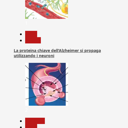
1
News
Ricerca
La proteina chiave dell’Alzheimer si propaga
utilizzando i neuroni
2
Medicina
News