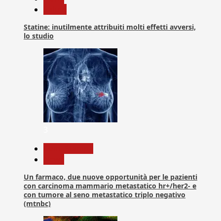
Salute
Statine: inutilmente attribuiti molti effetti avversi,
lo studio
3
Com. Stampa
News
Un farmaco, due nuove opportunità per le pazienti
con carcinoma mammario metastatico hr+/her2- e
con tumore al seno metastatico triplo negativo
(mtnbc)