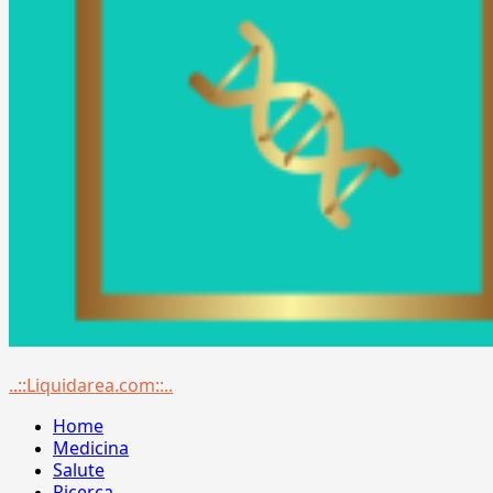
Menu
..::Liquidarea.com::..
principale
Home
Medicina
Salute
Ricerca