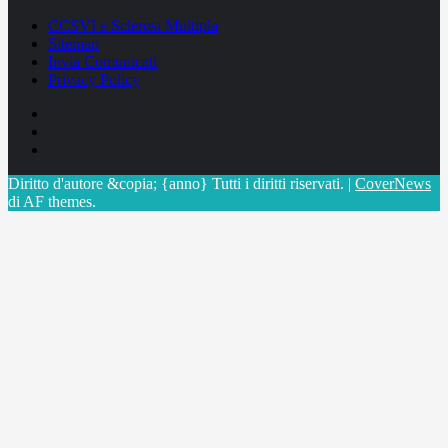
CCSVI e Sclerosi Multipla
Sitemap
Invia Comunicati
Privacy Policy
Facebook
Linkedin
X
Diritto d'autore &copia; {anno} Tutti i diritti riservati.
|
CoverNews
di AF themes.