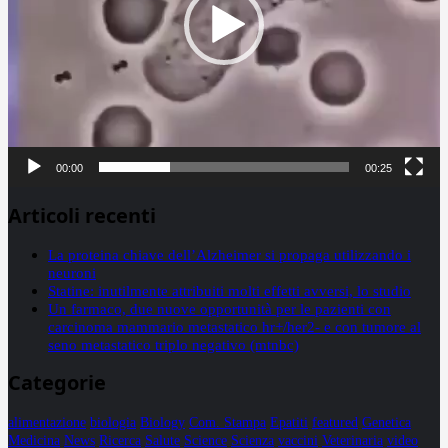
00:00
00:25
Articoli recenti
La proteina chiave dell’Alzheimer si propaga utilizzando i
neuroni
Statine: inutilmente attribuiti molti effetti avversi, lo studio
Un farmaco, due nuove opportunità per le pazienti con
carcinoma mammario metastatico hr+/her2- e con tumore al
seno metastatico triplo negativo (mtnbc)
Categorie
alimentazione
biologia
Biology
Com. Stampa
Epatiti
featured
Genetica
Medicina
News
Ricerca
Salute
Science
Scienza
vaccini
Veterinaria
video