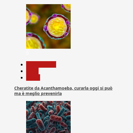
6
Com. Stampa
News
Salute
Cheratite da Acanthamoeba, curarla oggi si può
ma è meglio prevenirla