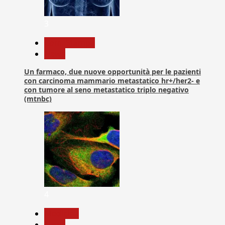
3
Com. Stampa
News
Un farmaco, due nuove opportunità per le pazienti
con carcinoma mammario metastatico hr+/her2- e
con tumore al seno metastatico triplo negativo
(mtnbc)
4
Medicina
News