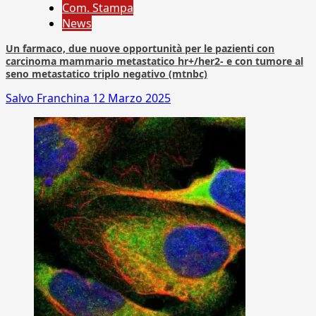
Com. Stampa
News
Un farmaco, due nuove opportunità per le pazienti con
carcinoma mammario metastatico hr+/her2- e con tumore al
seno metastatico triplo negativo (mtnbc)
Salvo Franchina
12 Marzo 2025