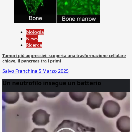
biologia
News
Ricerca
Tumori più aggressivi: scoperta una trasformazione cellulare
chiave, il pancreas tra i primi
Salvo Franchina
5 Marzo 2025
Un neutrofilo insegue un batterio
Video
Player