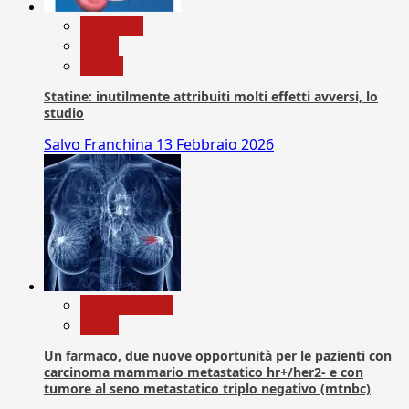
Medicina
News
Salute
Statine: inutilmente attribuiti molti effetti avversi, lo
studio
Salvo Franchina
13 Febbraio 2026
Com. Stampa
News
Un farmaco, due nuove opportunità per le pazienti con
carcinoma mammario metastatico hr+/her2- e con
tumore al seno metastatico triplo negativo (mtnbc)