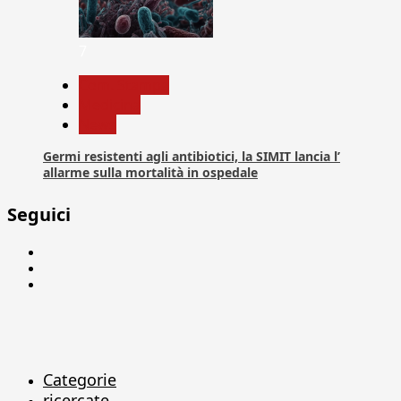
7
Com. Stampa
Medicina
News
Germi resistenti agli antibiotici, la SIMIT lancia l’
allarme sulla mortalità in ospedale
Seguici
Facebook
Linkedin
X
Categorie
ricercate