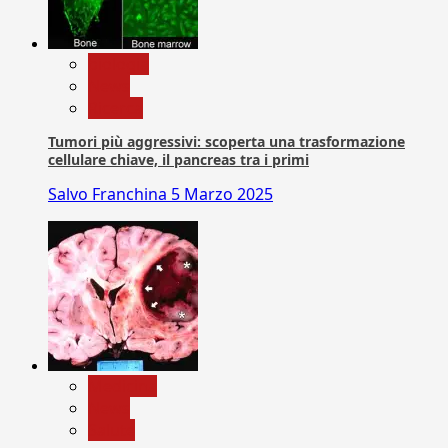
biologia
News
Ricerca
Tumori più aggressivi: scoperta una trasformazione
cellulare chiave, il pancreas tra i primi
Salvo Franchina
5 Marzo 2025
Medicina
News
Salute