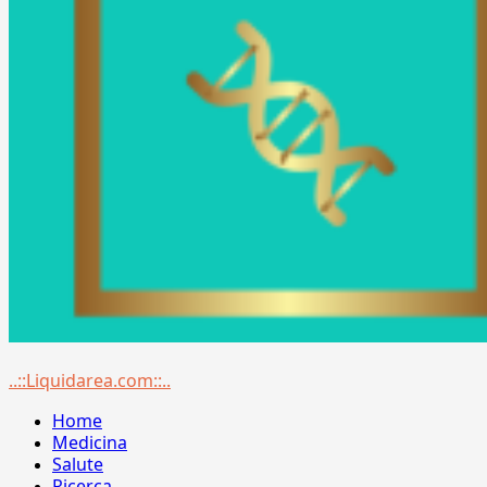
Menu
..::Liquidarea.com::..
principale
Home
Medicina
Salute
Ricerca